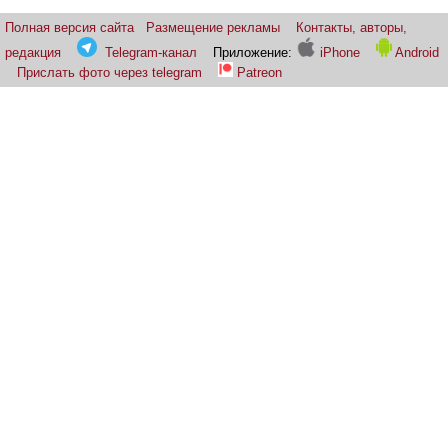
Полная версия сайта
Размещение рекламы
Контакты, авторы,
редакция
Telegram-канал
Приложение:
iPhone
Android
Прислать фото через telegram
Patreon