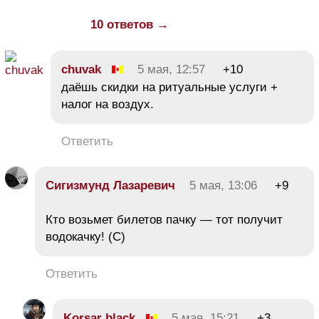
10 ответов →
chuvak
5 мая, 12:57
+10
даёшь скидки на ритуальные услуги +
налог на воздух.
Ответить
Сигизмунд Лазаревич
5 мая, 13:06
+9
Кто возьмет билетов пачку — тот получит
водокачку! (С)
Ответить
Korsar black
5 мая, 15:21
+3