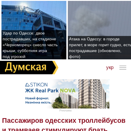
Удар по Одессе: двое
пострадавших, на стадионе
Атака на Одессу: в городе
«Черноморец» снесло часть
прилет, в море горит судно, ест
крыши, субботняя игра
пострадавшие (обновлено,
под угрозой
фото)
укр
Реклама
Пассажиров одесских троллейбусов
и трамваев стимулируют брать