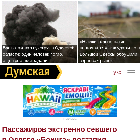
«Никаких альтернатив
Враг атаковал сухогруз в Одесской
не появится»: как удары по 
области: один человек погиб,
Большой Одессы обрушили
еще трое пострадали
зерновой рынок
укр
Реклама
Пассажиров экстренно севшего
в Одессе «Боинга» доставил