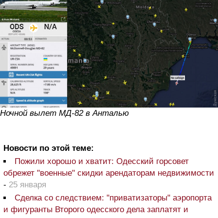
Ночной вылет МД-82 в Анталью
Новости по этой теме:
Пожили хорошо и хватит: Одесский горсовет
обрежет "военные" скидки арендаторам недвижимости
-
25 января
Сделка со следствием: "приватизаторы" аэропорта
и фигуранты Второго одесского дела заплатят и