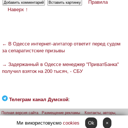
Правила
Наверх ↑
← В Одессе интернет-агитатор ответит перед судом
за сепаратистские призывы
→ Задержанный в Одессе менеджер "ПриватБанка"
получил взяток на 200 тысяч, - СБУ
Телеграм канал Думской
:
Полная версия сайта
Размещение рекламы
Контакты, авторы,
редакция
Telegram-канал
Приложение:
iPhone
Android
Ми використовуємо
cookies
Ok
×
Прислать фото через telegram
Patreon