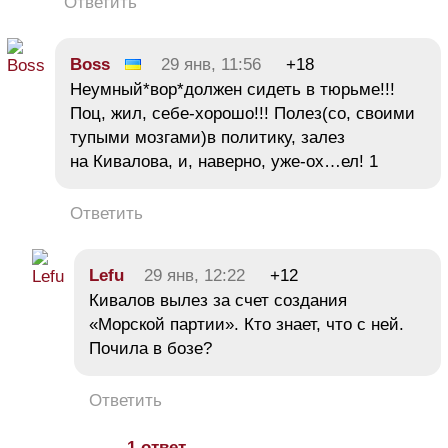
Ответить
Boss
29 янв, 11:56
+18
Неумный*вор*должен сидеть в тюрьме!!!
Поц, жил, себе-хорошо!!! Полез(со, своими
тупыми мозгами)в политику, залез
на Кивалова, и, наверно, уже-ох…ел! 1
Ответить
Lefu
29 янв, 12:22
+12
Кивалов вылез за счет создания
«Морской партии». Кто знает, что с ней.
Почила в бозе?
Ответить
1 ответ →