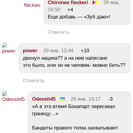
Chironex fleckeri
29 янв,
16:50
+4
Еще добавь — «Зуб даю»!
Ответить
power
29 янв, 12:44
+10
двинул нацика?? а на нем написано
это было, или он не человек- можно бить??
Ответить
Odessit45
29 янв, 13:17
-3
«А в это втемя Бонапарт пересекал
границу…»
Бандиты правого толка захватывают