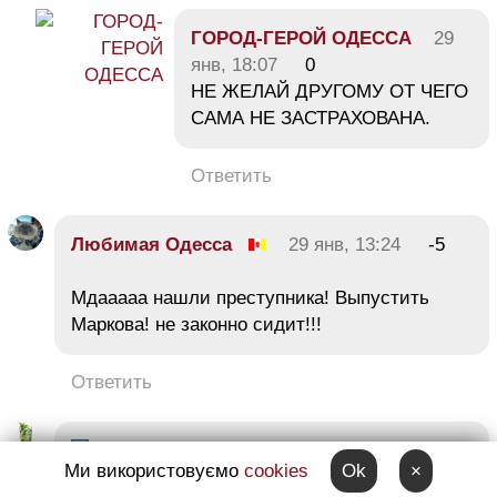
ГОРОД-ГЕРОЙ ОДЕССА
29
янв, 18:07
0
НЕ ЖЕЛАЙ ДРУГОМУ ОТ ЧЕГО
САМА НЕ ЗАСТРАХОВАНА.
Ответить
Любимая Одесса
29 янв, 13:24
-5
Мдааааа нашли преступника! Выпустить
Маркова! не законно сидит!!!
Ответить
Руслан Сорокин
29 янв, 13:27
-7
Ми використовуємо
cookies
Ok
×
Радуются бандерлоги, а себе амнистию