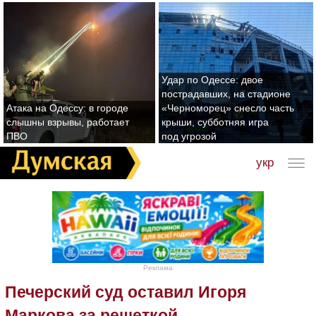
Удар по Одессе: двое
пострадавших, на стадионе
Атака на Одессу: в городе
«Черноморец» снесло часть
слышны взрывы, работает
крыши, субботняя игра
ПВО
под угрозой
укр
Реклама
Печерский суд оставил Игоря
Маркова за решеткой