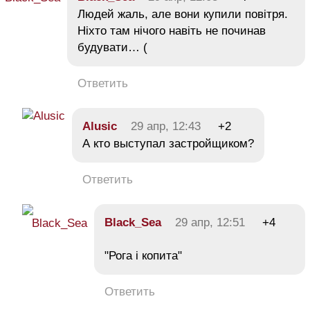
Людей жаль, але вони купили повітря.
Ніхто там нічого навіть не починав
будувати… (
Ответить
Alusic
29 апр, 12:43
+2
А кто выступал застройщиком?
Ответить
Black_Sea
29 апр, 12:51
+4
"Рога і копита"
Ответить