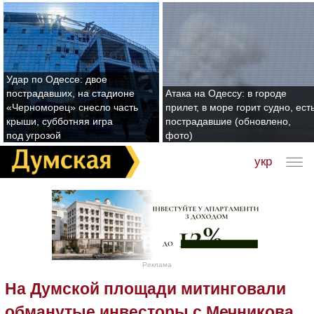
Удар по Одессе: двое
пострадавших, на стадионе
Атака на Одессу: в городе
«Черноморец» снесло часть
прилет, в море горит судно, ест
крыши, субботняя игра
пострадавшие (обновлено,
под угрозой
фото)
укр
Реклама
На Думской площади митинговали
обманутые инвесторы с Мечникова,