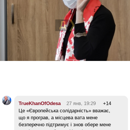
TrueKhanOfOdesa
27 янв, 19:29
+14
Це «Європейська солідарність» вважає,
що я програв, а місцева вата мене
безперечно підтримує і знов обере мене