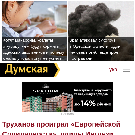
Хотят макароны, котлеты
Враг атаковал сухогруз
и курицу: чем будут кормить
в Одесской области: один
одесских школьников и почему
человек погиб, еще трое
к началу года могут не успеть?
пострадали
укр
Реклама
Труханов проиграл «Европейской
Солидарности»: улицы Инглези