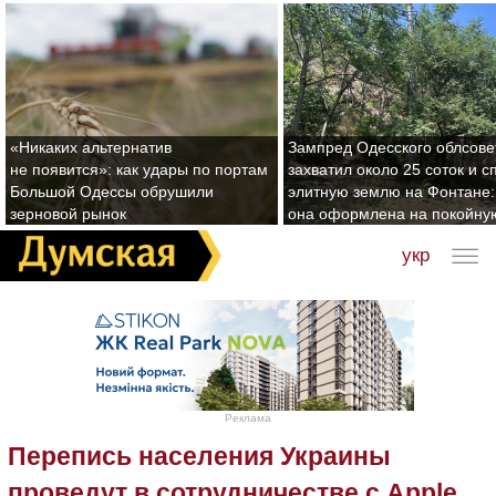
«Никаких альтернатив
Зампред Одесского облсове
не появится»: как удары по портам
захватил около 25 соток и с
Большой Одессы обрушили
элитную землю на Фонтане:
зерновой рынок
она оформлена на покойну
укр
Реклама
Перепись населения Украины
проведут в сотрудничестве с Apple