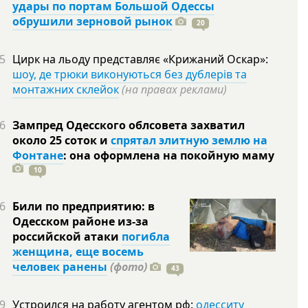
удары по портам Большой Одессы
обрушили зерновой рынок
20
5
Цирк на льоду представляє «Крижаний Оскар»:
шоу, де трюки виконуються без дублерів та
монтажних склейок
(на правах реклами)
6
Зампред Одесского облсовета захватил
около 25 соток и
спрятал элитную землю на
Фонтане
: она оформлена на покойную
маму
10
6
Били по предприятию: в
Одесском районе из-за
российской атаки
погибла
женщина, еще восемь
человек ранены
(фото)
43
9
Устроился на работу агентом рф:
одесситу