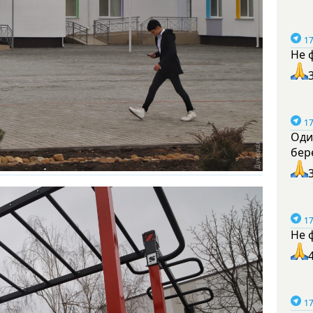
17
Не 
17
Оди
бер
17
Не 
17