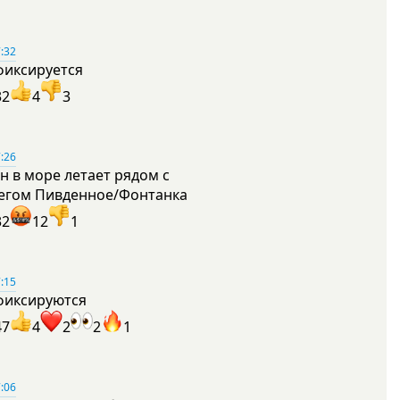
:32
фиксируется
32
4
3
:26
н в море летает рядом с
егом Пивденное/Фонтанка
32
12
1
:15
фиксируются
47
4
2
2
1
:06