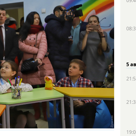
09:4
08:3
5 а
21:5
21:3
19:0