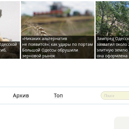
«Никаких альтернатив
Зампред Одесск
 Одесской
не появится»: как удары по портам
захватил около 
гиб,
Большой Одессы обрушили
элитную землю 
зерновой рынок
она оформлена 
Архив
Топ