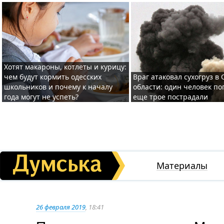
Хотят макароны, котлеты и курицу:
чем будут кормить одесских
Враг атаковал сухогруз в
школьников и почему к началу
области: один человек по
года могут не успеть?
еще трое пострадали
Материалы
26 февраля 2019
, 18:41