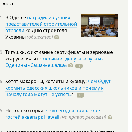
вгуста
1
В Одессе
наградили лучших
представителей строительной
отрасли
ко Дню строителя
Украины
(общество)
9
Титушки, фиктивные сертификаты и зерновые
«карусели»: что
скрывает депутат-слуга из
Одечины «Саша-мешалка»
1
5
Хотят макароны, котлеты и курицу:
чем будут
кормить одесских школьников и почему к
началу года могут не успеть
?
12
5
Не только горки:
чем сегодня привлекает
гостей аквапарк Hawaii
(на правах рекламы)