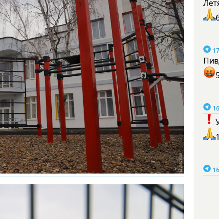
Лет
17
Пив
16
16