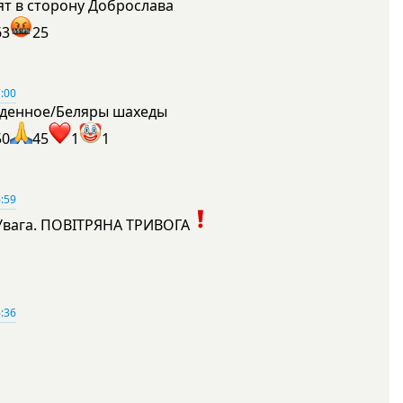
ят в сторону Доброслава
63
25
:00
денное/Беляры шахеды
50
45
1
1
:59
Увага. ПОВІТРЯНА ТРИВОГА
1
:36