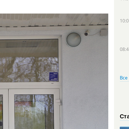
10:0
08:4
Все
Ст