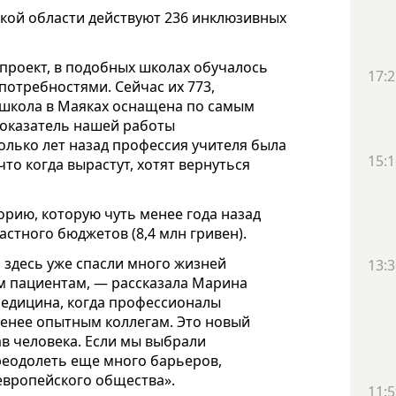
кой области действуют 236 инклюзивных
 проект, в подобных школах обучалось
17:2
потребностями. Сейчас их 773,
школа в Маяках оснащена по самым
оказатель нашей работы
олько лет назад профессия учителя была
15:1
что когда вырастут, хотят вернуться
орию, которую чуть менее года назад
астного бюджетов (8,4 млн гривен).
 здесь уже спасли много жизней
13:3
 пациентам, — рассказала Марина
медицина, когда профессионалы
менее опытным коллегам. Это новый
в человека. Если мы выбрали
реодолеть еще много барьеров,
 европейского общества».
11:5