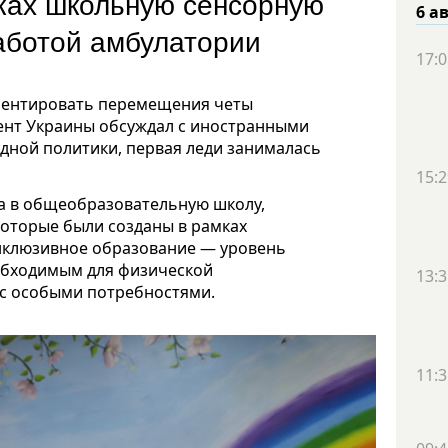
ках школьную сенсорную
6 а
работой амбулатории
17:0
ментировать перемещения четы
ент Украины обсуждал с иностранными
дной политики, первая леди занималась
15:2
ла в общеобразовательную школу,
которые были созданы в рамках
нклюзивное образование — уровень
обходимым для физической
13:3
 с особыми потребностями.
11:3