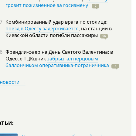
грозит пожизненное за госизмену
7
7
Комбинированный удар врага по столице:
поезд в Одессу задерживается
, на станции в
Киевской области погибли
пассажиры
56
6
Френдли-фаер на День Святого Валентина: в
Одессе ТЦКшник
забрызгал перцовым
баллончиком оперативника-пограничника
7
 новости →
атьи: