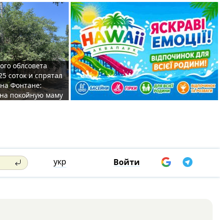
ого облсовета
25 соток и спрятал
на Фонтане:
на покойную маму
укр
Войти