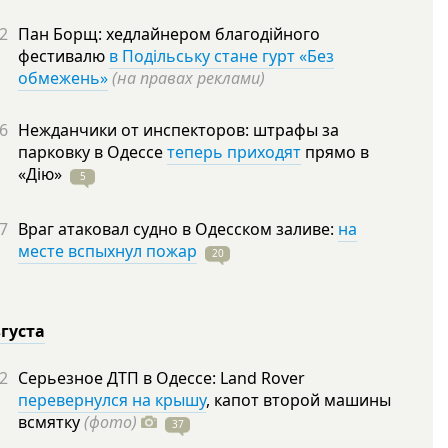
2
Пан Борщ: хедлайнером благодійного
фестивалю
в Подільську стане гурт «Без
обмежень»
(на правах реклами)
6
Нежданчики от инспекторов: штрафы за
парковку в Одессе
теперь приходят
прямо в
«Дію»
5
7
Враг атаковал судно в Одесском заливе:
на
месте вспыхнул пожар
20
вгуста
2
Серьезное ДТП в Одессе: Land Rover
перевернулся на крышу
, капот второй машины
всмятку
(фото)
37