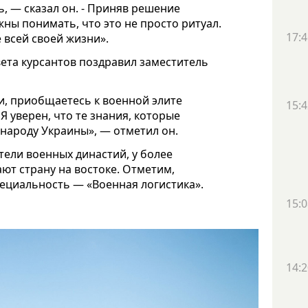
, — сказал он. - Приняв решение
жны понимать, что это не просто ритуал.
17:4
 всей своей жизни».
вета курсантов поздравил заместитель
и, приобщаетесь к военной элите
15:4
Я уверен, что те знания, которые
 народу Украины», — отметил он.
ели военных династий, у более
ют страну на востоке. Отметим,
пециальность — «Военная логистика».
15:0
14:2