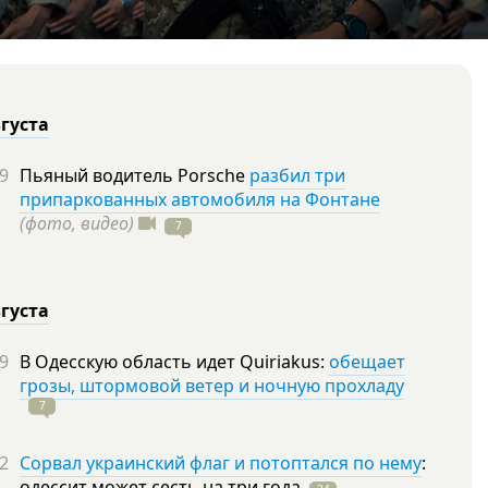
вгуста
9
Пьяный водитель Porsche
разбил три
припаркованных автомобиля на Фонтане
(фото, видео)
7
вгуста
9
В Одесскую область идет Quiriakus:
обещает
грозы, штормовой ветер и ночную прохладу
7
2
Сорвал украинский флаг и потоптался по нему
:
одессит может сесть на три
года