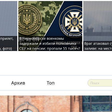
 прилет,
В Черноморске военкомы
задержали и избили полковника
Враг атаковал 
, фото)
СБУ на пенсии: пропали 55 тысяч?
заливе: на мес
Архив
Топ