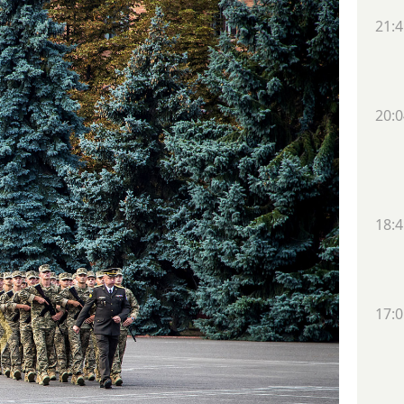
21:4
20:0
18:4
17:0