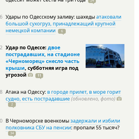
24
6
Удары по Одесскому заливу: шахеды
атаковали
большой сухогруз, принадлежащий крупной
немецкой компании
6
2
Удар по Одессе:
двое
пострадавших, на стадионе
«Черноморец» снесло часть
крыши
, субботняя игра под
угрозой
11
8
Атака на Одессу:
в городе прилет, в море горит
судно, есть пострадавшие
(обновлено, фото)
2
0
В Черноморске военкомы
задержали и избили
полковника СБУ на пенсии
: пропали 55
тысяч?
34