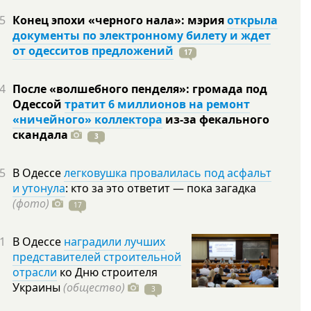
5
Конец эпохи «черного нала»: мэрия
открыла
документы по электронному билету и ждет
от одесситов предложений
17
4
После «волшебного пенделя»: громада под
Одессой
тратит 6 миллионов на ремонт
«ничейного» коллектора
из-за фекального
скандала
3
5
В Одессе
легковушка провалилась под асфальт
и утонула
: кто за это ответит — пока загадка
(фото)
17
1
В Одессе
наградили лучших
представителей строительной
отрасли
ко Дню строителя
Украины
(общество)
3