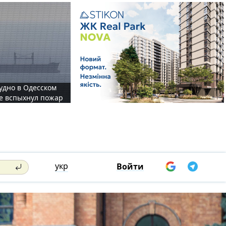
судно в Одесском
те вспыхнул пожар
укр
Войти