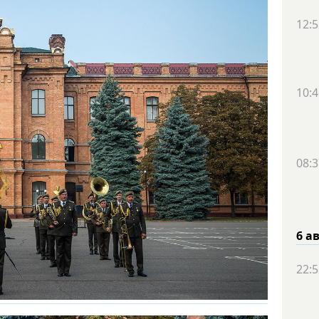
12:5
10:4
08:3
6 а
22:5