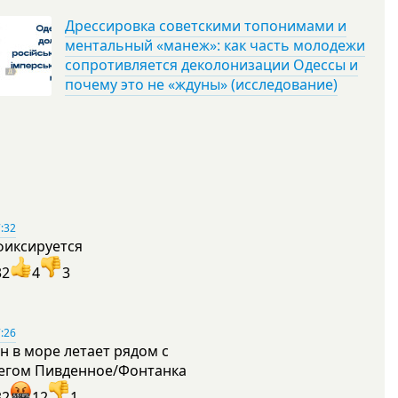
Дрессировка советскими топонимами и
ментальный «манеж»: как часть молодежи
сопротивляется деколонизации Одессы и
почему это не «ждуны» (исследование)
:32
фиксируется
32
4
3
:26
н в море летает рядом с
егом Пивденное/Фонтанка
32
12
1