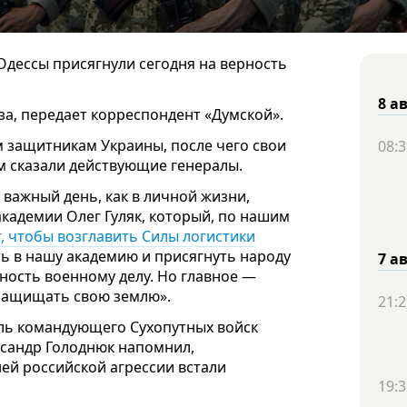
Одессы присягнули сегодня на верность
8 а
а, передает корреспондент «Думской».
 защитникам Украины, после чего свои
08:3
 сказали действующие генералы.
 важный день, как в личной жизни,
академии Олег Гуляк, который, по нашим
, чтобы возглавить Силы логистики
ть в нашу академию и присягнуть народу
7 а
ность военному делу. Но главное —
 защищать свою землю».
21:2
ль командующего Сухопутных войск
сандр Голоднюк напомнил,
ней российской агрессии встали
19:3