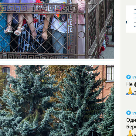
17
Не 
17
Оди
бер