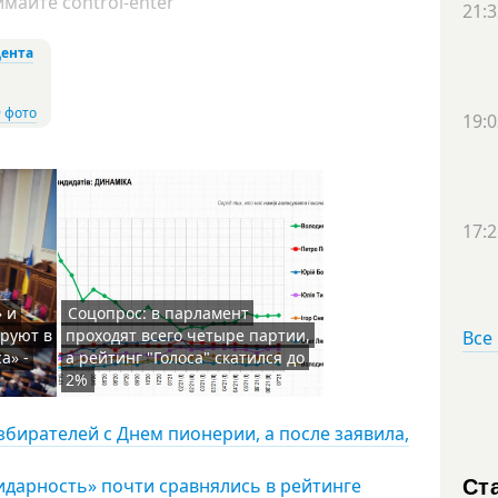
майте control-enter
21:3
ента
 фото
19:0
17:2
» и
Соцопрос: в парламент
руют в
проходят всего четыре партии,
Все
а» -
а рейтинг "Голоса" скатился до
2%
бирателей с Днем пионерии, а после заявила,
Ст
идарность» почти сравнялись в рейтинге