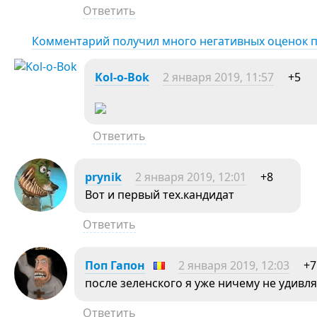
Ответить
Комментарий получил много негативных оценок 
Kol-o-Bok
2 января 2019, 11:57
+5
Ответить
prynik
2 января 2019, 12:01
+8
Вот и первый тех.кандидат
Ответить
Поп Гапон
2 января 2019, 12:03
+7
после зеленского я уже ничему не удивл
Ответить