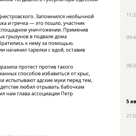
11:3
Днестровского. Запомнился необычной
ка и гречка — это пошло, участник
 беспощадном уничтожении. Применив
ых грызунов в подвале дома
09:4
братились к нему за помощью.
 начинил тарелки с едой, оставив
08:3
азила протест против такого
манных способов избавиться от крыс,
ки испытывают адские муки перед тем,
в детстве любил отрывать бабочкам
ил нам глава ассоциации Петр
5 а
21:5