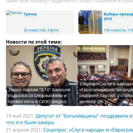
Заметили ошибку? Выделяйте слова с ошибкой и нажи
Гречка
Выборы презид
2019
26 новостей
,
4 фото
134 новости
,
119
Новости по этой теме:
Соцопрос: «Слуга народа
Лидер партии "5.10" Балашов
«Евросолидарность» лиди
подрался со следователем и
рейтинге партий, у «Голос
провел ночь в СИЗО (видео)
меньше 2%
19 мая 2021:
Депутат от "Батькивщины" поздравила из
что это были хакеры
21 апреля 2021:
Соцопрос: «Слуга народа» и «Евросол