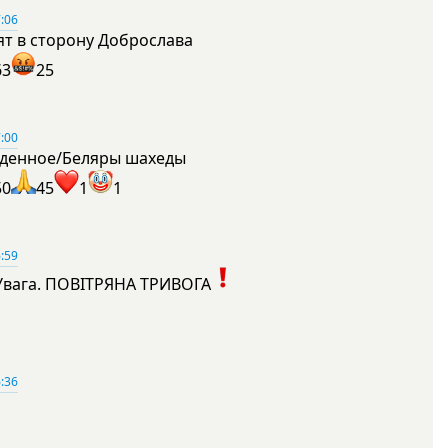
:06
ят в сторону Доброслава
63
25
:00
денное/Беляры шахеды
50
45
1
1
:59
Увага. ПОВІТРЯНА ТРИВОГА
1
:36