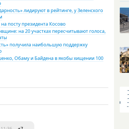
о
дарность» лидируют в рейтинге, у Зеленского
м
на посту президента Косово
щине: на 20 участках пересчитывают голоса,
аты
сть» получила наибольшую поддержку
о
енко, Обаму и Байдена в якобы хищении 100
 11:36
+7