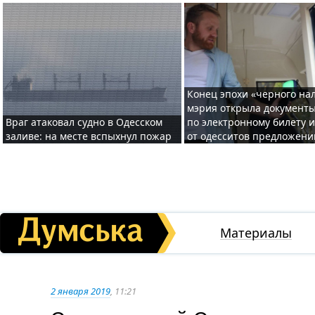
Конец эпохи «черного нал
мэрия открыла документ
Враг атаковал судно в Одесском
по электронному билету 
заливе: на месте вспыхнул пожар
от одесситов предложени
Материалы
2 января 2019
, 11:21