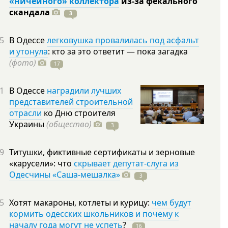
«ничейного» коллектора
из-за фекального
скандала
3
5
В Одессе
легковушка провалилась под асфальт
и утонула
: кто за это ответит — пока загадка
(фото)
17
1
В Одессе
наградили лучших
представителей строительной
отрасли
ко Дню строителя
Украины
(общество)
3
9
Титушки, фиктивные сертификаты и зерновые
«карусели»: что
скрывает депутат-слуга из
Одесчины «Саша-мешалка»
3
5
Хотят макароны, котлеты и курицу:
чем будут
кормить одесских школьников и почему к
началу года могут не успеть
?
16