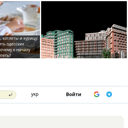
, котлеты и курицу:
ить одесских
очему к началу
спеть?
укр
Войти