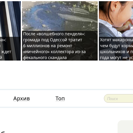
После «волшебного пенделя»:
а»:
громада под Одессой тратит
Хотят макароны
ы
6 миллионов на ремонт
чем будут корм
и ждет
«ничейного» коллектора из-за
школьников и п
й
фекального скандала
года могут не у
Архив
Топ