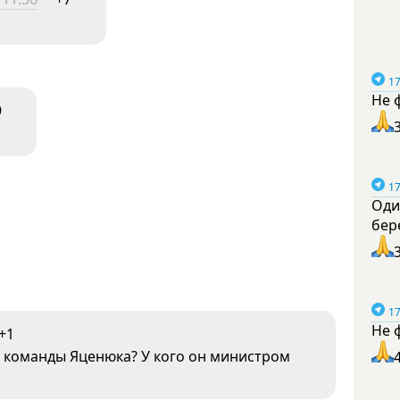
17
Не 
9
17
Оди
бер
17
Не 
+1
з команды Яценюка? У кого он министром