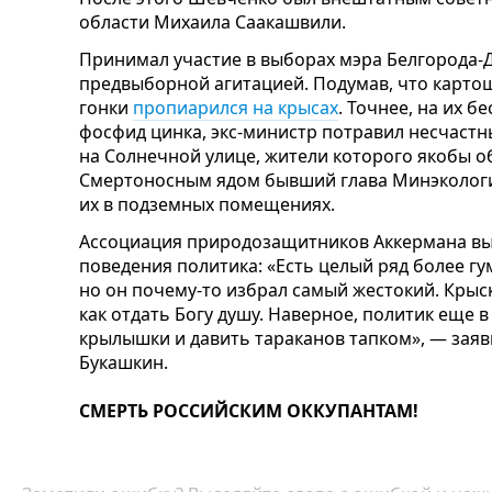
области Михаила Саакашвили.
Принимал участие в выборах мэра Белгорода-
предвыборной агитацией. Подумав, что картош
гонки
пропиарился на крысах
. Точнее, на их
фосфид цинка, экс-министр потравил несчастн
на Солнечной улице, жители которого якобы о
Смертоносным ядом бывший глава Минэкологии
их в подземных помещениях.
Ассоциация природозащитников Аккермана выр
поведения политика: «Есть целый ряд более гу
но он почему-то избрал самый жестокий. Крыс
как отдать Богу душу. Наверное, политик еще 
крылышки и давить тараканов тапком», — заяв
Букашкин.
СМЕРТЬ РОССИЙСКИМ ОККУПАНТАМ!