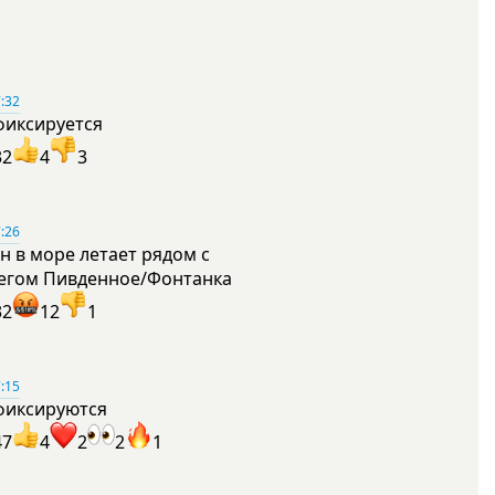
:32
фиксируется
32
4
3
:26
н в море летает рядом с
егом Пивденное/Фонтанка
32
12
1
:15
фиксируются
47
4
2
2
1