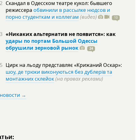
2
Скандал в Одесском театре кукол: бывшего
режиссера
обвинили в рассылке нюдсов и
порно студенткам и коллегам
(видео)
10
3
«Никаких альтернатив не появится»: как
удары по портам Большой Одессы
обрушили зерновой рынок
24
5
Цирк на льоду представляє «Крижаний Оскар»:
шоу, де трюки виконуються без дублерів та
монтажних склейок
(на правах реклами)
 новости →
атьи: