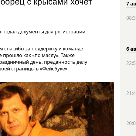
борец с крысами хочет
7 а
08:3
 подал документы для регистрации
м спасибо за поддержку и команде
6 а
 прошло как «по маслу». Также
раздничный день, преданность делу
22:5
воей страницы в «Фейсбуке».
21:4
20:0