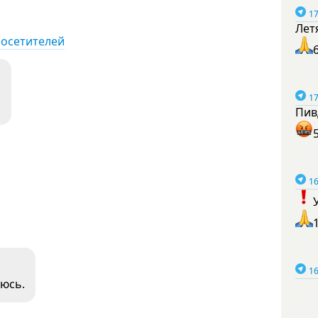
17
Лет
посетителей
17
Пив
16
16
яюсь.