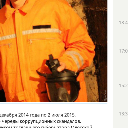
18:4
17:0
15:2
13:3
 декабря 2014 года по 2 июля 2015.
ле череды коррупционных скандалов.
ником тогдашнего губернатора Одесской