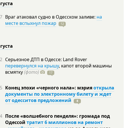
вгуста
7
Враг атаковал судно в Одесском заливе:
на
месте вспыхнул пожар
12
вгуста
2
Серьезное ДТП в Одессе: Land Rover
перевернулся на крышу
, капот второй машины
всмятку
(фото)
17
5
Конец эпохи «черного нала»: мэрия
открыла
документы по электронному билету и ждет
от одесситов предложений
8
4
После «волшебного пенделя»: громада под
Одессой
тратит 6 миллионов на ремонт