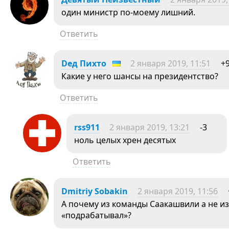
один министр по-моему лишний.
Ответить
Dед Пихто
2 января 2019, 11:51
+
Какие у него шансы на президентство?
Ответить
rss911
2 января 2019, 13:21
-3
ноль целых хрен десятых
Ответить
Dmitriy Sobakin
2 января 2019, 11:56
А почему из команды Саакашвили а не и
«подрабатывал»?