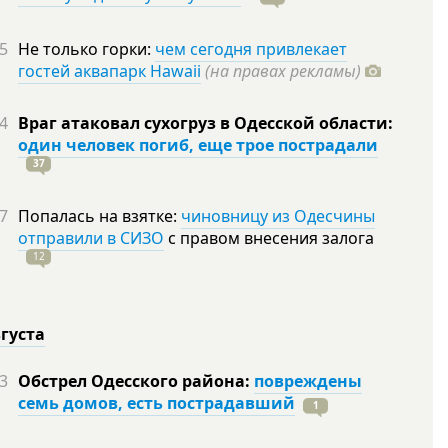
5
Не только горки:
чем сегодня привлекает
гостей аквапарк Hawaii
(на правах рекламы)
4
Враг атаковал сухогруз в Одесской области:
один человек погиб, еще трое пострадали
37
7
Попалась на взятке:
чиновницу из Одесчины
отправили в СИЗО
с правом внесения залога
12
вгуста
3
Обстрел Одесского района:
повреждены
семь домов, есть пострадавший
1