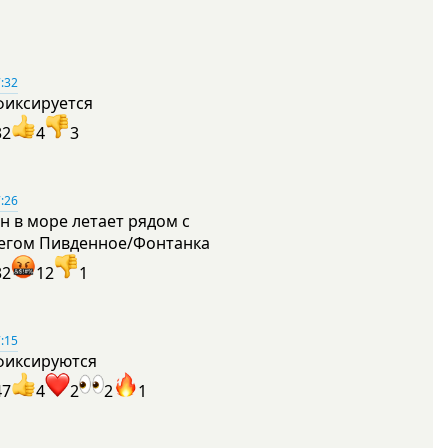
:32
фиксируется
32
4
3
:26
н в море летает рядом с
егом Пивденное/Фонтанка
32
12
1
:15
фиксируются
47
4
2
2
1