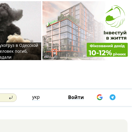
ухогруз в Одесской
еловек погиб,
адали
укр
Войти