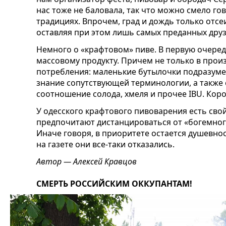
нас тоже не баловала, так что можно смело г
традициях. Впрочем, град и дождь только отсе
оставляя при этом лишь самых преданных друз
Немного о «крафтовом» пиве. В
первую очередь
массовому продукту. Причем не только в произ
потребления: маленькие бутылочки подразум
знание сопутствующей
терминологии, а также
соотношение солода, хмеля и прочее IBU.
Коро
У одесского крафтового пивоварения есть сво
предпочитают дистанцироваться от «богемног
Иначе говоря, в приоритете остается душевнос
на газете они все-таки отказались.
Автор — Алексей Кравцов
СМЕРТЬ РОССИЙСКИМ ОККУПАНТАМ!