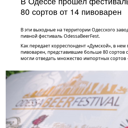
В Одессе прошел фестиваль
80 сортов от 14 пивоварен
В эти выходные на территории
Одесского заво
пивной фестиваль Odessa
BeerFest
.
Как передает корреспондент «Думской», в нем
пивоварен, представившие больше 80 сортов с
могли отведать множество импортных сортов — 