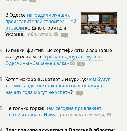
1
В Одессе
наградили лучших
представителей строительной
отрасли
ко Дню строителя
Украины
(общество)
3
9
Титушки, фиктивные сертификаты и зерновые
«карусели»: что
скрывает депутат-слуга из
Одесчины «Саша-мешалка»
3
5
Хотят макароны, котлеты и курицу:
чем будут
кормить одесских школьников и почему к
началу года могут не успеть
?
14
5
Не только горки:
чем сегодня привлекает
гостей аквапарк Hawaii
(на правах рекламы)
4
Враг атаковал сухогруз в Одесской области: