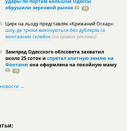
удары по портам Большой Одессы
обрушили зерновой рынок
24
5
Цирк на льоду представляє «Крижаний Оскар»:
шоу, де трюки виконуються без дублерів та
монтажних склейок
(на правах реклами)
6
Зампред Одесского облсовета захватил
около 25 соток и
спрятал элитную землю на
Фонтане
: она оформлена на покойную
маму
10
 новости →
атьи: