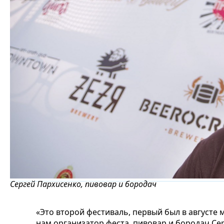
Сергей Пархисенко, пивовар и бородач
«Это второй фестиваль, первый был в августе 
нам организатор феста, пивовар и бородач Се