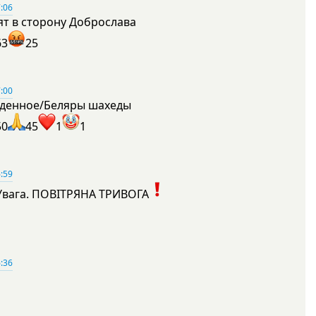
:06
ят в сторону Доброслава
63
25
:00
денное/Беляры шахеды
50
45
1
1
:59
Увага. ПОВІТРЯНА ТРИВОГА
1
:36