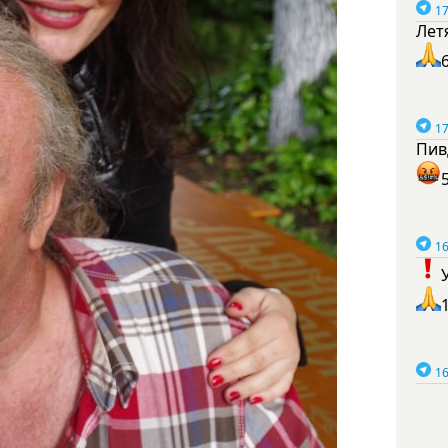
17
Лет
17
Пив
16
16