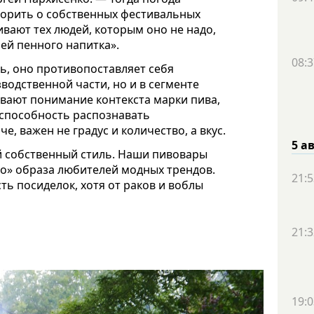
оворить о собственных фестивальных
ивают тех людей, которым оно не надо,
ей пенного напитка».
08:3
, оно противопоставляет себя
водственной части, но и в сегменте
евают
понимание
контекста марки пива,
 способность распознавать
че, важен не градус и количество, а вкус.
5 а
й собственный стиль. Наши пивовары
о» образа любителей модных трендов.
21:5
ть посиделок, хотя от раков и воблы
21:3
19:0