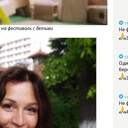
17
и на фестиваль с детьми
Не 
17
Оди
бер
17
Не 