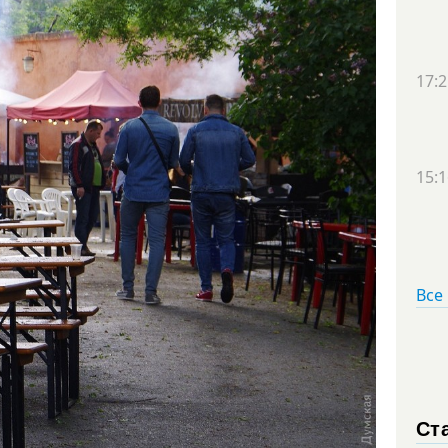
17:2
15:1
Все
Ст