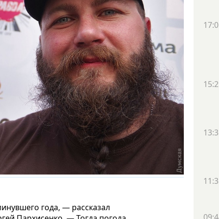
17:0
15:2
13:3
11:3
минувшего года, — рассказал
09:4
ргей Пархисенко. — Тогда погода