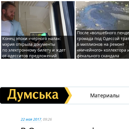
После «волшебного пенде
Конец эпохи «черного нала»:
громада под Одессой тра
мэрия открыла документы
6 миллионов на ремонт
по электронному билету и ждет
«ничейного» коллектора и
от одесситов предложений
фекального скандала
Материалы
22 мая 2017
, 09:26