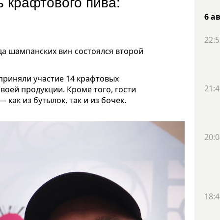
 крафтового пива:
6 а
22:5
да шампанских вин состоялся второй
 приняли участие 14 крафтовых
21:4
воей продукции. Кроме того, гости
как из бутылок, так и из бочек.
20:0
18:4