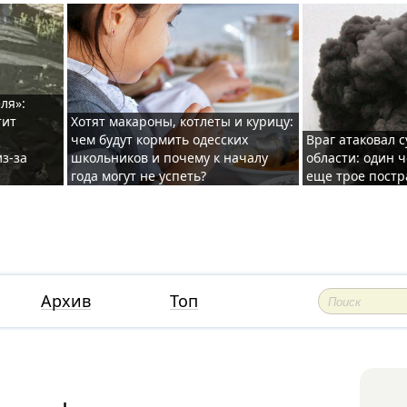
ля»:
тит
Хотят макароны, котлеты и курицу:
чем будут кормить одесских
Враг атаковал с
з-за
школьников и почему к началу
области: один ч
года могут не успеть?
еще трое постр
Архив
Топ