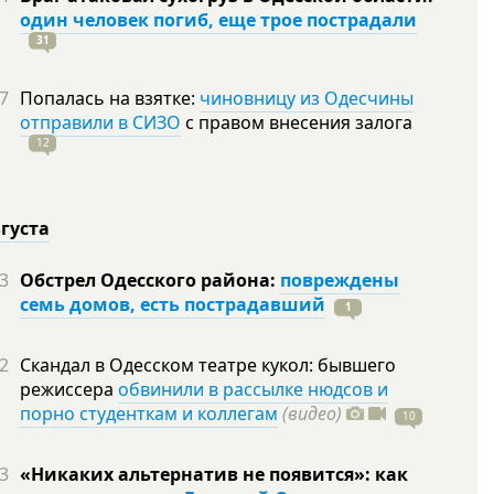
один человек погиб, еще трое пострадали
31
7
Попалась на взятке:
чиновницу из Одесчины
отправили в СИЗО
с правом внесения залога
12
вгуста
3
Обстрел Одесского района:
повреждены
семь домов, есть пострадавший
1
2
Скандал в Одесском театре кукол: бывшего
режиссера
обвинили в рассылке нюдсов и
порно студенткам и коллегам
(видео)
10
3
«Никаких альтернатив не появится»: как