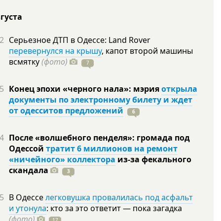
вгуста
2
Серьезное ДТП в Одессе: Land Rover
перевернулся на крышу
, капот второй машины
всмятку
(фото)
7
5
Конец эпохи «черного нала»: мэрия
открыла
документы по электронному билету и ждет
от одесситов предложений
6
4
После «волшебного пенделя»: громада под
Одессой
тратит 6 миллионов на ремонт
«ничейного» коллектора
из-за фекального
скандала
3
5
В Одессе
легковушка провалилась под асфальт
и утонула
: кто за это ответит — пока загадка
(фото)
17