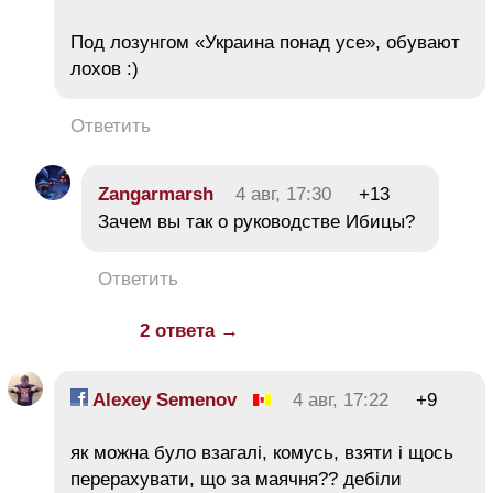
Под лозунгом «Украина понад усе», обувают
лохов :)
Ответить
Zangarmarsh
4 авг, 17:30
+13
Зачем вы так о руководстве Ибицы?
Ответить
2 ответа →
Alexey Semenov
4 авг, 17:22
+9
як можна було взагалі, комусь, взяти і щось
перерахувати, що за маячня?? дебіли