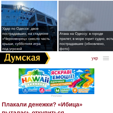
Удар по Одессе: двое
пострадавших, на стадионе
Атака на Одессу: в городе
«Черноморец» снесло часть
прилет, в море горит судно, ест
крыши, субботняя игра
пострадавшие (обновлено,
под угрозой
фото)
укр
Реклама
Плакали денежки? «Ибица»
пыталась откупиться