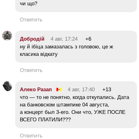
чи що?
Ответить
Добродій
4 авг, 17:24
+6
ну й ібіца замазалась з головою, це ж
класика відкату
Ответить
Алеко Разап
4 авг, 17:40
+13
что — то не понятно, когда откупались. Дата
на банковском штампике 04 августа,
а концерт был 3-его. Они что, УЖЕ ПОСЛЕ
ВСЕГО ПЛАТИЛИ???
Ответить