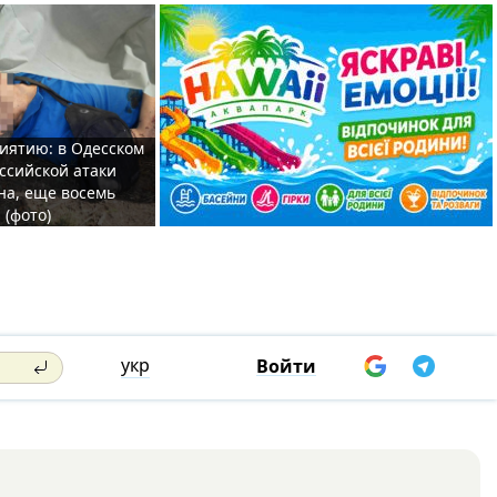
иятию: в Одесском
ссийской атаки
а, еще восемь
 (фото)
укр
Войти