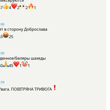
фиксируются
47
4
2
2
1
:06
ят в сторону Доброслава
63
25
:00
денное/Беляры шахеды
50
45
1
1
:59
Увага. ПОВІТРЯНА ТРИВОГА
1