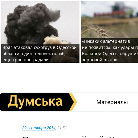
«Никаких альтернатив
Враг атаковал сухогруз в Одесской
не появится»: как удары 
области: один человек погиб,
Большой Одессы обруши
еще трое пострадали
зерновой рынок
Материалы
29 сентября 2014
, 21:51