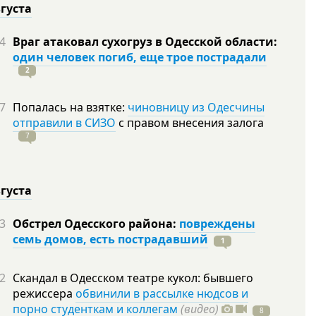
вгуста
4
Враг атаковал сухогруз в Одесской области:
один человек погиб, еще трое пострадали
2
7
Попалась на взятке:
чиновницу из Одесчины
отправили в СИЗО
с правом внесения залога
7
вгуста
3
Обстрел Одесского района:
повреждены
семь домов, есть пострадавший
1
2
Скандал в Одесском театре кукол: бывшего
режиссера
обвинили в рассылке нюдсов и
порно студенткам и коллегам
(видео)
8