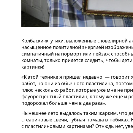
Колбаски-жгутики, выложенные с ювелирной ак
насыщенное позитивной энергией изображение
симпатичный натюрморт или пейзаж способны 
комнаты, только придется следить, чтобы дети
картинки!
«К этой технике я пришел недавно, — говорит 
работ, но они из обычного пластилина, поэтому
плюс несколько работ, которые уже мне не пр
флуоресцентный пластилин, к тому же еще и ро
подорожал больше чем в два раза».
Нынешнее лето выдалось таким жарким, что 
стеариновые свечи, губная помада в тюбиках. 
с пластилиновыми картинами? Отнюдь нет, уве