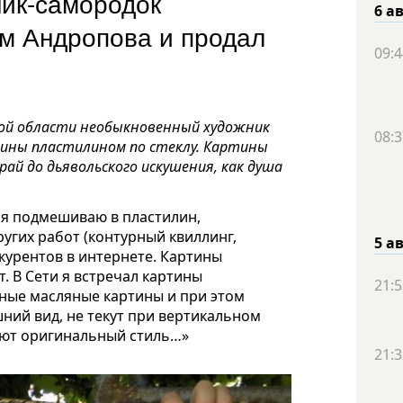
ик-самородок
6 а
ом Андропова и продал
09:4
кой области необыкновенный художник
08:3
ины пластилином по стеклу. Картины
рай до дьявольского искушения, как душа
й я подмешиваю в пластилин,
ругих работ (контурный квиллинг,
5 а
курентов в интернете. Картины
. В Сети я встречал картины
21:5
чные масляные картины и при этом
ний вид, не текут при вертикальном
меют оригинальный стиль…»
21:3