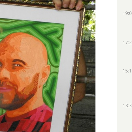
19:0
17:2
15:1
13:3