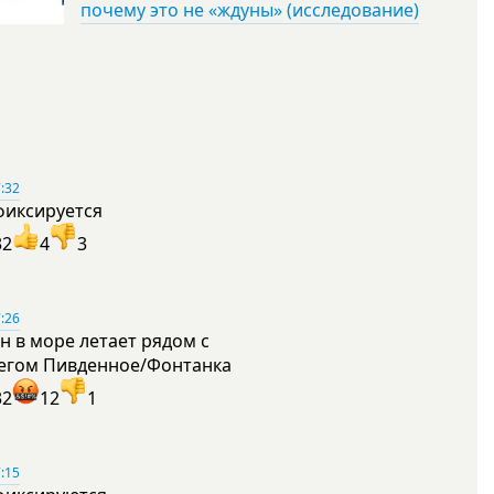
почему это не «ждуны» (исследование)
:32
фиксируется
32
4
3
:26
н в море летает рядом с
егом Пивденное/Фонтанка
32
12
1
:15