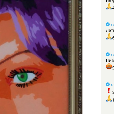
Не 
17
Лет
17
Пив
16