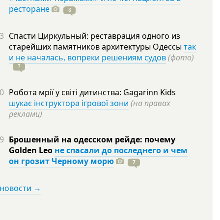
ресторане
8
3
Спасти Циркульный: реставрация одного из
старейших памятников архитектуры Одессы
так
и не началась, вопреки решениям судов
(фото)
7
0
Робота мрії у світі дитинства: Gagarinn Kids
шукає інструктора ігрової зони
(на правах
реклами)
9
Брошенный на одесском рейде: почему
Golden Leo
не спасали до последнего и чем
он грозит Черному морю
7
 новости →