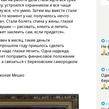
вку, устроился охранником и все чаще
у все, что умею. Затем мы вместе стали
й-то момент у нас получилось нечто
ч. Стали болеть спина у жены, глазки
вушек — рисовать, клеить и лепить
ет заклеить сам, если придется».
вен в месяц, такие деньги
17
в прошлом году пришлось сделать
Не 
 надо глазки лечить. Одна надежда,
ожет поправить финансовое положение
, а связаться с березовским самородком
17
иколая Мешко
Оди
бер
17