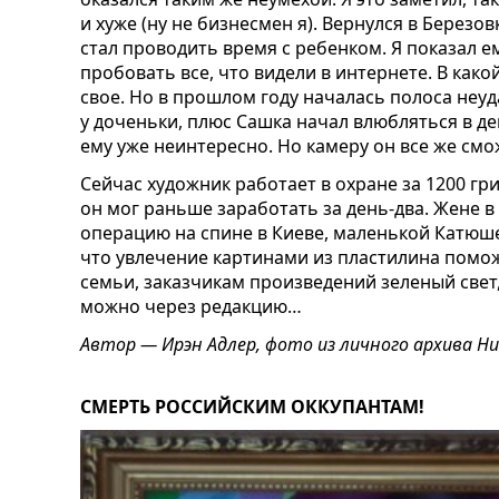
и хуже (ну не бизнесмен я). Вернулся в Березо
стал проводить время с ребенком. Я показал ем
пробовать все, что видели в интернете. В како
свое. Но в прошлом году началась полоса неуда
у доченьки, плюс Сашка начал влюбляться в де
ему уже неинтересно. Но камеру он все же смож
Сейчас художник работает в охране за 1200 гри
он мог раньше заработать за день-два. Жене 
операцию на спине в Киеве, маленькой Катюше
что увлечение картинами из пластилина пом
семьи, заказчикам произведений зеленый свет
можно через редакцию…
Автор — Ирэн Адлер, фото из личного архива Н
СМЕРТЬ РОССИЙСКИМ ОККУПАНТАМ!