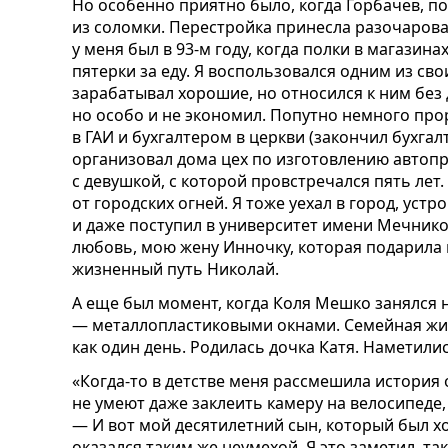
Но особенно приятно было, когда Горбачев, п
из соломки. Перестройка принесла разочарова
у меня был в 93-м году, когда полки в магазина
пятерки за еду. Я воспользовался одним из св
зарабатывал хорошие, но относился к ним без
но особо и не экономил. Попутно немного пр
в ГАИ и бухгалтером в церкви (закончил бухгал
организовал дома цех по изготовлению автопр
с девушкой, с которой провстречался пять лет.
от городских огней. Я тоже уехал в город, уст
и даже поступил в университет имени Мечнико
любовь, мою жену Инночку, которая подарила 
жизненный путь Николай.
А еще был момент, когда Коля Мешко занялся
— металлопластиковыми окнами. Семейная жиз
как один день. Родилась дочка Катя. Наметил
«Когда-то в детстве меня рассмешила история 
не умеют даже заклеить камеру на велосипеде
— И вот мой десятилетний сын, который был х
оказался таким же неумехой. Я это заметил, так