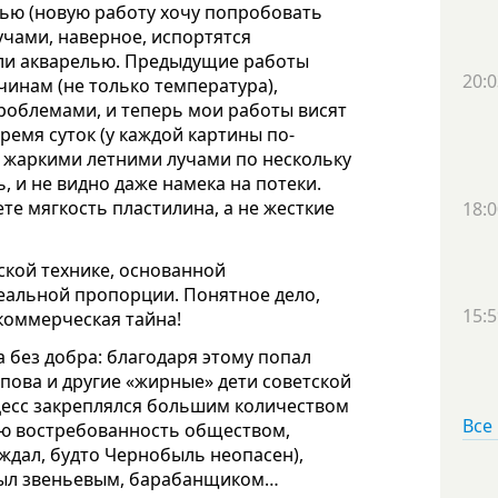
лью (новую работу хочу попробовать
чами, наверное, испортятся
или акварелью. Предыдущие работы
20:0
чинам (не только температура),
проблемами, и теперь мои работы висят
ремя суток (у каждой картины по-
 жаркими летними лучами по нескольку
, и не видно даже намека на потеки.
ете мягкость пластилина, а не жесткие
18:0
рской технике, основанной
еальной пропорции. Понятное дело,
15:5
 коммерческая тайна!
да без добра: благодаря этому попал
опова и другие «жирные» дети советской
цесс закреплялся большим количеством
Все
ою востребованность обществом,
дал, будто Чернобыль неопасен),
 был звеньевым, барабанщиком…