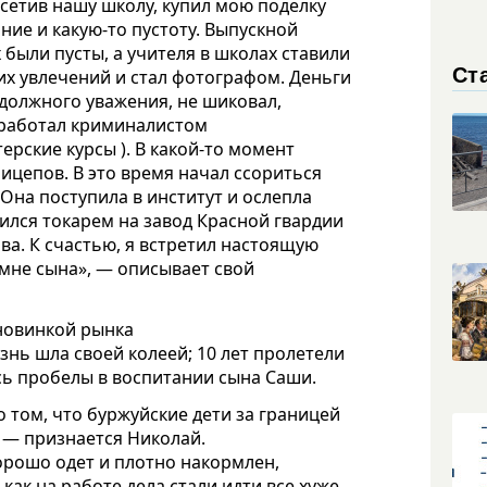
осетив нашу школу, купил мою поделку
ние и какую-то пустоту. Выпускной
х были пусты, а учителя в школах ставили
Ст
оих увлечений и стал фотографом. Деньги
 должного уважения, не шиковал,
оработал криминалистом
терские курсы ). В какой-то момент
ицепов. В это время начал ссориться
 Она поступила в институт и ослепла
роился токарем на завод Красной гвардии
ва. К счастью, я встретил настоящую
мне сына», — описывает свой
 новинкой рынка
нь шла своей колеей; 10 лет пролетели
ись пробелы в воспитании сына Саши.
о том, что буржуйские дети за границей
, — признается Николай.
орошо одет и плотно накормлен,
 как на работе дела стали идти все хуже