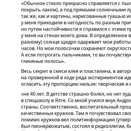
«Обычное стекло прекрасно справляется с пы
покрыть лаком), а под прямыми солнечными лу
так же, как и картины, нарисованные гуашью 
у меня приходили в негодность по разным при
но путем настойчивости я справился с этими 
у меня на стенах моего дома. В определенное в
разному) солнце щедро одаривает мои работы
часов. Но мои полосочки сохраняют округлость
А если потрогать пальчиками, то вы почувству
глиняные полосы».
Весь секрет в смеси клея и пластилина, в авто
на проверенной в ходе ряда экспериментов ид
огласить эту пропорцию нельзя: творческая и
«не 40 лет. В детстве страшно болел, но нет ху
в спецшколу в Ялте. Со мной учился внук Андр
страны. Соответственно, воспитательный про
качественных кружков. Там я почувствовал св
помимо кружков вел политинформацию (утверж
был пионервожатым, состоял в редколлегии,