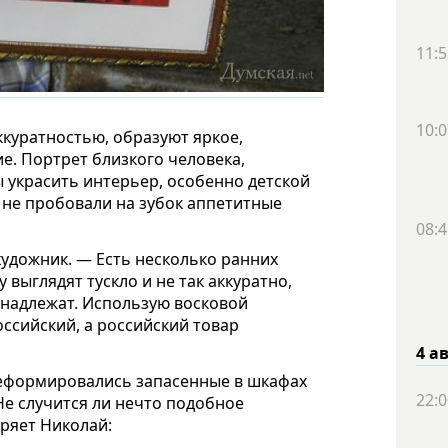
11:5
10:0
куратностью, образуют яркое,
. Портрет близкого человека,
украсить интерьер, особенно детской
 не пробовали на зубок аппетитные
08:4
художник. — Есть несколько ранних
 выглядят тускло и не так аккуратно,
инадлежат. Использую восковой
ссийский, а российский товар
4 а
деформировались запасенные в шкафах
22:0
Не случится ли нечто подобное
ряет Николай: