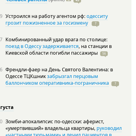
43
9
Устроился на работу агентом рф:
одесситу
грозит пожизненное за госизмену
7
7
Комбинированный удар врага по столице:
поезд в Одессу задерживается
, на станции в
Киевской области погибли
пассажиры
56
6
Френдли-фаер на День Святого Валентина: в
Одессе ТЦКшник
забрызгал перцовым
баллончиком оперативника-пограничника
7
вгуста
0
Зомби-апокалипсис по-одесски: аферист,
«умертвивший» владельца квартиры,
руководил
«частными тюрьмами» и лечил пациентов в