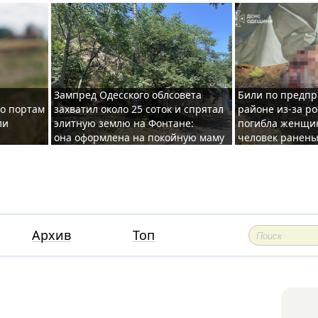
Зампред Одесского облсовета
Били по предпр
по портам
захватил около 25 соток и спрятал
районе из-за ро
ли
элитную землю на Фонтане:
погибла женщин
она оформлена на покойную маму
человек ранены
Архив
Топ