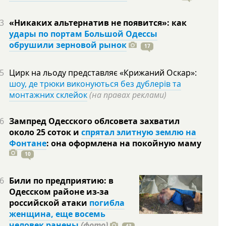
3
«Никаких альтернатив не появится»: как
удары по портам Большой Одессы
обрушили зерновой рынок
17
5
Цирк на льоду представляє «Крижаний Оскар»:
шоу, де трюки виконуються без дублерів та
монтажних склейок
(на правах реклами)
6
Зампред Одесского облсовета захватил
около 25 соток и
спрятал элитную землю на
Фонтане
: она оформлена на покойную
маму
10
6
Били по предприятию: в
Одесском районе из-за
российской атаки
погибла
женщина, еще восемь
человек ранены
(фото)