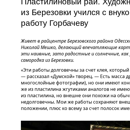
Пластилиновый рай. Художн
из Березовки учился с внук
работу Горбачеву
Живет в райцентре Березовского района Одесс
Николай Мешко, делающий впечатляющие карт
эти наивные, зато радостные и солнечные, как 
самородка из Березовки.
«Эти работы долговечны за счет клея, которы
— рассказал «Думской» творец. — Есть масса д
многослойные фотографии), но они имеют кон
же из пластилина жгутиками аналогов не имеют
из пластилина, но внешне они похожи на обы
недолговечны. Мои же работы сохраняют внеш
положении, плюс ко всему за счет полосок и