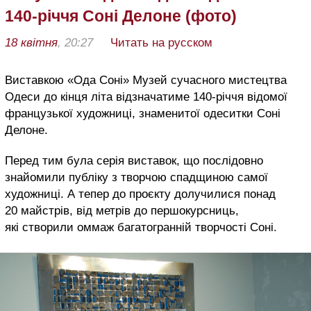
140-річчя Соні Делоне (фото)
18 квітня
, 20:27
Читать на русском
Виставкою «Ода Соні» Музей сучасного мистецтва
Одеси до кінця літа відзначатиме 140-річчя відомої
французької художниці, знаменитої одеситки Соні
Делоне.
Перед тим була серія виставок, що послідовно
знайомили публіку з творчою спадщиною самої
художниці. А тепер до проєкту долучилися понад
20 майстрів, від метрів до першокурсниць,
які створили оммаж багатогранній творчості Соні.