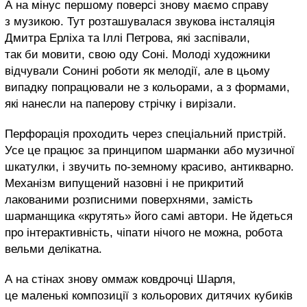
А на мінус першому поверсі знову маємо справу
з музикою. Тут розташувалася звукова інсталяція
Дмитра Ерліха та Іллі Петрова, які заспівали,
так би мовити, свою оду Соні. Молоді художники
відчували Сонині роботи як мелодії, але в цьому
випадку попрацювали не з кольорами, а з формами,
які нанесли на паперову стрічку і вирізали.
Перфорація проходить через спеціальний пристрій.
Усе це працює за принципом шарманки або музичної
шкатулки, і звучить по-земному красиво, антикварно.
Механізм випущений назовні і не прикритий
лакованими розписними поверхнями, замість
шарманщика «крутять» його самі автори. Не йдеться
про інтерактивність, чіпати нічого не можна, робота
вельми делікатна.
А на стінах знову оммаж ковдрочці Шарля,
це маленькі композиції з кольорових дитячих кубиків