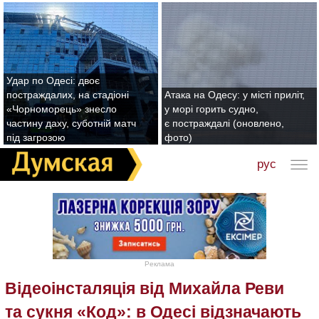
Удар по Одесі: двоє
постраждалих, на стадіоні
Атака на Одесу: у місті приліт,
«Чорноморець» знесло
у морі горить судно,
частину даху, суботній матч
є постраждалі (оновлено,
під загрозою
фото)
рус
Реклама
Відеоінсталяція від Михайла Реви
та сукня «Код»: в Одесі відзначають