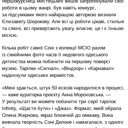
першокурсниці мистецьких вишів запропонували свої
роботи в цьому жанрі, був навіть конкурс,
за підсумками якого найкращою авторкою визнали
Єлизавету Широкову. Але всі ці роботи цікаві, стильні
та сяючі, всі привертають увагу, власне, це і є їхньою
місією.
Кілька робіт самої Соні з колекції МСІО разом
із сімейними фото часів її недовгого одеського
дитинства можна побачити на першому поверсі
музею. Тарілки «Сигнал», «Віндзор» і «Карнавал»
надихнули одеських керамісток.
«Мені здається, штук 50 ескізів народилося в процесі,
— каже кураторка проєкту Анна Мороховська. —
У результаті ви можете побачити три серії тарілок:
Infinity, «Щастя бути» і «Джаз». Формат, який обрала
Олена Жернова, якраз ближчий до оммажу. Вона
вивчала творчість Соні Делоне і намагалася, з одного