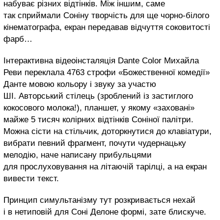
набуває різних відтінків. Між іншим, саме
так сприймали Соніну творчість для ще чорно-білого
кінематографа, екран передавав відчуття соковитості
фарб…
Інтерактивна відеоінсталяція Dante Color Михайла
Реви переклала 4763 строфи «Божественної комедії»
Данте мовою кольору і звуку за участю
ШІ. Авторський стілець (зроблений із застиглого
кокосового молока!), планшет, у якому «заховані»
майже 5 тисяч колірних відтінків Соніної палітри.
Можна сісти на стільчик, доторкнутися до клавіатури,
вибрати певний фрагмент, почути чудернацьку
мелодію, наче написану прибульцями
для прослуховування на літаючій тарілці, а на екран
вивести текст.
Принцип симультанізму тут розкривається нехай
і в нетиповій для Соні Делоне формі, зате блискуче.