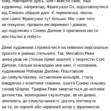
боку, повторити щось, але і внести своє. Інші
художниці, наприклад, Франсуаза Оз, відштовхнулися
від Соніних образів далі. Є перекличка, звісно,
але самої Франсуази тут більше. Ми, самі того
не очікуючи, провели експеримент і довели,
що поділяємо з Сонею Делоне її прагнення нести
мистецтво в побут».
Деякі художники спромоглися на невеликі персональні
проєкти в рамках спільного. Так, Михайло Рева
анонсував не стільки прямі аналогії з творчістю Соні
Делоне, скільки взаємодію між нею, її чоловіком,
художником Робером Делоне. Поштовхом
до симультанізму, зіставлення кольорів, стала
ковдрочка з клаптиків тканини, зшита Сонею їхньому
синові Шарлю. Графіка Реви звертається до мотивів
дитинства, монохромні скульптури, як не дивно,
апелюють до симультанності, досить поглянути
на те, як чорний або червоний колір у фрагментах