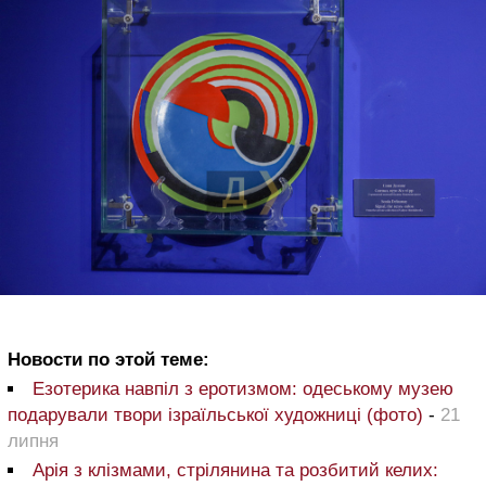
Новости по этой теме:
Езотерика навпіл з еротизмом: одеському музею
подарували твори ізраїльської художниці (фото)
-
21
липня
Арія з клізмами, стрілянина та розбитий келих: