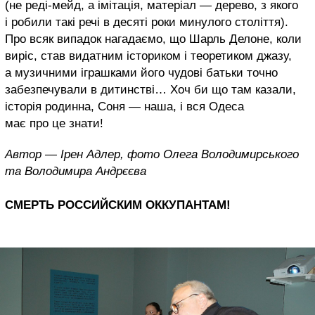
(не реді-мейд, а імітація, матеріал — дерево, з якого
і робили такі речі в десяті роки минулого століття).
Про всяк випадок нагадаємо, що Шарль Делоне, коли
виріс, став видатним істориком і теоретиком джазу,
а музичними іграшками його чудові батьки точно
забезпечували в дитинстві… Хоч би що там казали,
історія родинна, Соня — наша, і вся Одеса
має про це знати!
Автор — Ірен Адлер, фото Олега Володимирського
та Володимира Андрєєва
СМЕРТЬ РОССИЙСКИМ ОККУПАНТАМ!