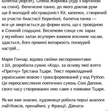
Білетіна (корсет), Олена Жернова (худі з картиною
на спині). Величезне панно, до якого доклав руки
ще й молодий абстракціоніст Kit, капелюх, створений
за участю Анастасії Кириліної, балетна пачка —
все це звертається до форми кола, що є провідною
в Сониній спадщині. Веселкове сонце сяє зараз
у музейних залах всупереч важким воєнним часам,
здається, його промені випарюють похмурий
настрій…
Марія Гончар, відома своїми експериментами
з ШІ, розробила сукню «Код», за основу якої взято
«Притчу» Трістана Тцари. Текст перекладений
українською мовою і трансформований у код Python.
Це переосмислення поетичних суконь Соні Делоне,
свого часу створюваних нею саме з поемами Тцари.
Як ми вже знаємо, художниця робила перші аналоги
лайтбоксів, принаймні, у Франції. Дівчата-