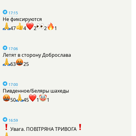
17:15
Не фиксируются
47
4
2
2
1
17:06
Летят в сторону Доброслава
63
25
17:00
Пивденное/Беляры шахеды
50
45
1
1
16:59
Увага. ПОВІТРЯНА ТРИВОГА