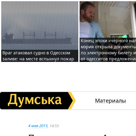
Конец эпохи «черного нал
мэрия открыла документ
Враг атаковал судно в Одесском
по электронному билету 
заливе: на месте вспыхнул пожар
от одесситов предложени
Материалы
4 мая 2015
, 14:55