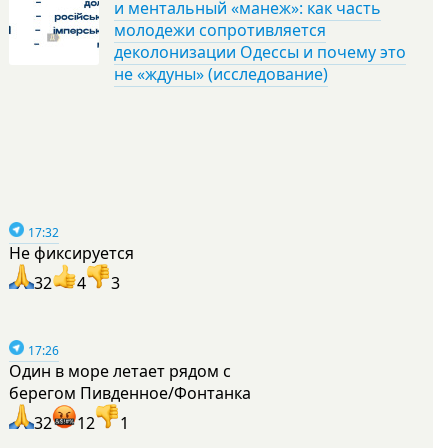
и ментальный «манеж»: как часть
молодежи сопротивляется
деколонизации Одессы и почему это
не «ждуны» (исследование)
17:32
Не фиксируется
32
4
3
17:26
Один в море летает рядом с
берегом Пивденное/Фонтанка
32
12
1