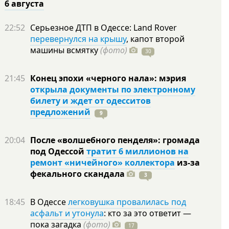
6 августа
22:52
Серьезное ДТП в Одессе: Land Rover
перевернулся на крышу
, капот второй
машины всмятку
(фото)
30
21:45
Конец эпохи «черного нала»: мэрия
открыла документы по электронному
билету и ждет от одесситов
предложений
9
20:04
После «волшебного пенделя»: громада
под Одессой
тратит 6 миллионов на
ремонт «ничейного» коллектора
из-за
фекального скандала
3
18:45
В Одессе
легковушка провалилась под
асфальт и утонула
: кто за это ответит —
пока загадка
(фото)
17