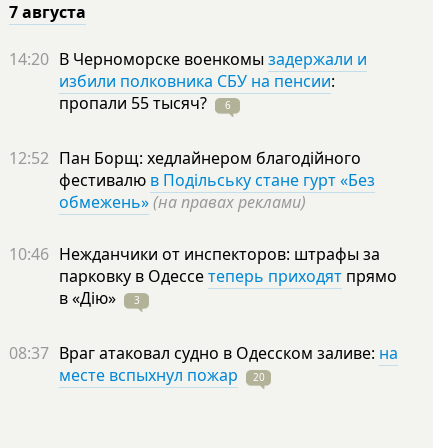
7 августа
14:20
В Черноморске военкомы
задержали и
избили полковника СБУ на пенсии
:
пропали 55
тысяч?
6
12:52
Пан Борщ: хедлайнером благодійного
фестивалю
в Подільську стане гурт «Без
обмежень»
(на правах реклами)
10:46
Нежданчики от инспекторов: штрафы за
парковку в Одессе
теперь приходят
прямо
в
«Дію»
3
08:37
Враг атаковал судно в Одесском заливе:
на
месте вспыхнул пожар
20