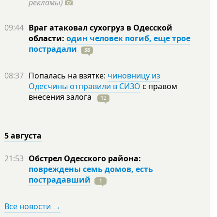
рекламы)
09:44
Враг атаковал сухогруз в Одесской
области:
один человек погиб, еще трое
пострадали
38
08:37
Попалась на взятке:
чиновницу из
Одесчины отправили в СИЗО
с правом
внесения залога
12
5 августа
21:53
Обстрел Одесского района:
повреждены семь домов, есть
пострадавший
1
Все новости →