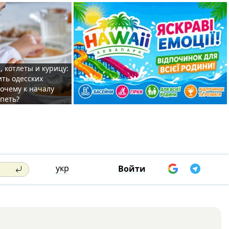
, котлеты и курицу:
ить одесских
очему к началу
спеть?
укр
Войти