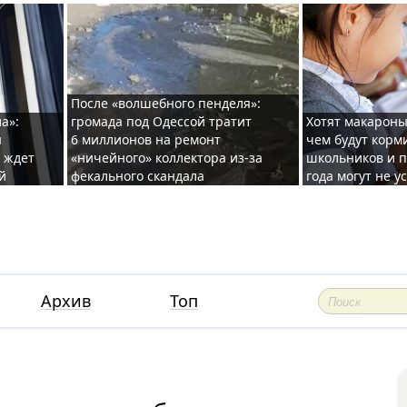
После «волшебного пенделя»:
а»:
громада под Одессой тратит
Хотят макароны
ы
6 миллионов на ремонт
чем будут корм
и ждет
«ничейного» коллектора из-за
школьников и п
й
фекального скандала
года могут не у
Архив
Топ