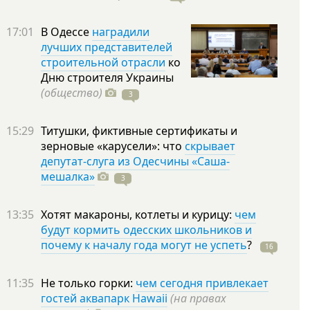
17:01
В Одессе
наградили
лучших представителей
строительной отрасли
ко
Дню строителя Украины
(общество)
3
15:29
Титушки, фиктивные сертификаты и
зерновые «карусели»: что
скрывает
депутат-слуга из Одесчины «Саша-
мешалка»
3
13:35
Хотят макароны, котлеты и курицу:
чем
будут кормить одесских школьников и
почему к началу года могут не успеть
?
16
11:35
Не только горки:
чем сегодня привлекает
гостей аквапарк Hawaii
(на правах