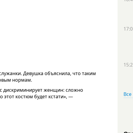
17:0
15:2
служанки. Девушка объяснила, что таким
новым нормам.
екс дискриминирует женщин: сложно
Все
то этот костюм будет кстати», —