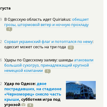
вгуста
9
В Одесскую область идет Quiriakus:
обещает
грозы, штормовой ветер и ночную прохладу
4
2
Сорвал украинский флаг и потоптался по нему
:
одессит может сесть на три
года
22
6
Удары по Одесскому заливу: шахеды
атаковали
большой сухогруз, принадлежащий крупной
немецкой компании
5
2
Удар по Одессе:
двое
пострадавших, на стадионе
«Черноморец» снесло часть
крыши
, субботняя игра под
угрозой
9