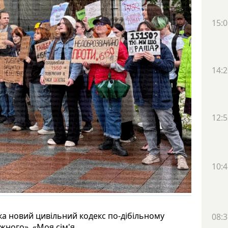
15:0
14:2
12:5
10:4
а новий цивільний кодекс по-дібільному
08:3
жного», «Моя сім'я