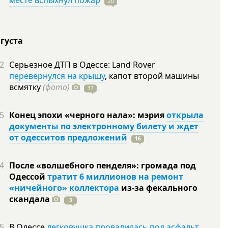
месте вспыхнул пожар
20
вгуста
2
Серьезное ДТП в Одессе: Land Rover
перевернулся на крышу
, капот второй машины
всмятку
(фото)
37
5
Конец эпохи «черного нала»: мэрия
открыла
документы по электронному билету и ждет
от одесситов предложений
16
4
После «волшебного пенделя»: громада под
Одессой
тратит 6 миллионов на ремонт
«ничейного» коллектора
из-за фекального
скандала
3
5
В Одессе
легковушка провалилась под асфальт