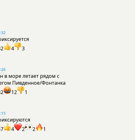
:32
фиксируется
32
4
3
:26
н в море летает рядом с
егом Пивденное/Фонтанка
32
12
1
:15
фиксируются
47
4
2
2
1