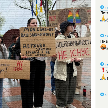
17
Лет
17
Пив
16
16