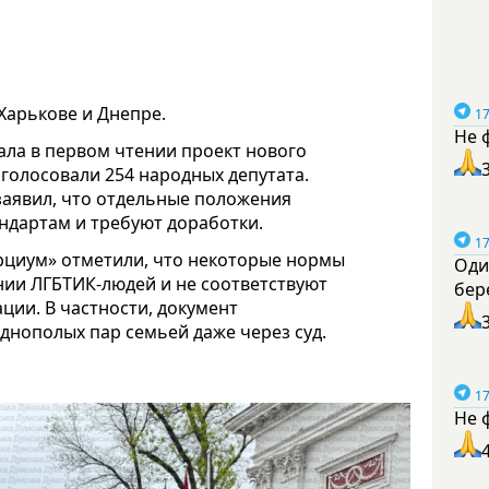
Харькове и Днепре.
17
Не 
ала в первом чтении проект нового
оголосовали 254 народных депутата.
заявил, что отдельные положения
ндартам и требуют доработки.
17
циум» отметили, что некоторые нормы
Оди
ии ЛГБТИК-людей и не соответствуют
бер
ции. В частности, документ
днополых пар семьей даже через суд.
17
Не 