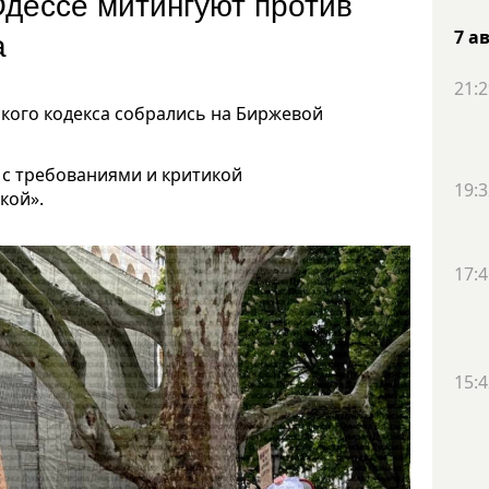
 Одессе митингуют против
са
7 а
21:2
кого кодекса собрались на Биржевой
 с требованиями и критикой
19:3
кой».
17:4
15:4