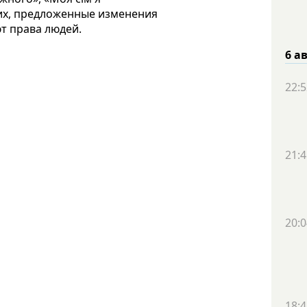
их, предложенные изменения
т права людей.
6 а
22:5
21:4
20:0
18:4