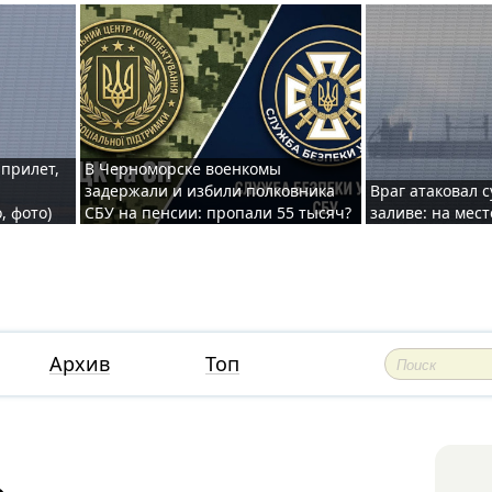
 прилет,
В Черноморске военкомы
задержали и избили полковника
Враг атаковал 
, фото)
СБУ на пенсии: пропали 55 тысяч?
заливе: на мес
Архив
Топ