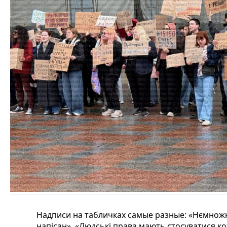
Надписи на табличках самые разные: «Нємножк
напісан», «Людські права мають стосуватися ко