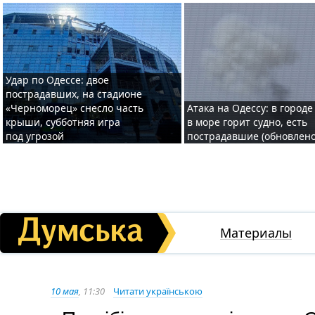
Удар по Одессе: двое
пострадавших, на стадионе
«Черноморец» снесло часть
Атака на Одессу: в городе
крыши, субботняя игра
в море горит судно, есть
под угрозой
пострадавшие (обновлено
Материалы
10 мая
, 11:30
Читати українською