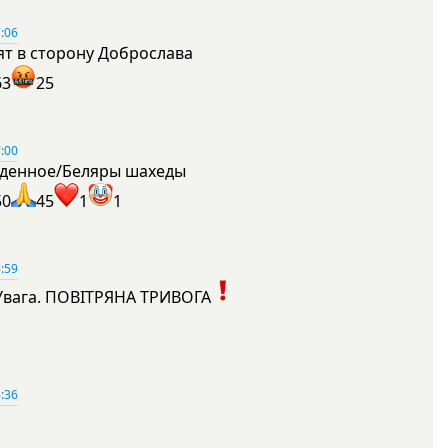
:06
ят в сторону Доброслава
63
25
:00
денное/Беляры шахеды
50
45
1
1
:59
Увага. ПОВІТРЯНА ТРИВОГА
1
:36