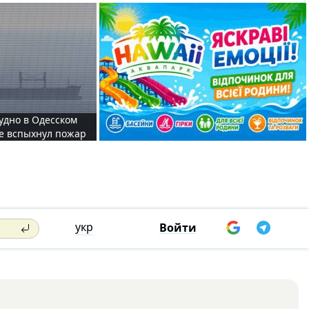
судно в Одесском
те вспыхнул пожар
укр
Войти