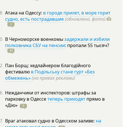
8
Атака на Одессу:
в городе прилет, в море горит
судно, есть пострадавшие
(обновлено, фото)
2
0
В Черноморске военкомы
задержали и избили
полковника СБУ на пенсии
: пропали 55
тысяч?
34
2
Пан Борщ: хедлайнером благодійного
фестивалю
в Подільську стане гурт «Без
обмежень»
(на правах реклами)
6
Нежданчики от инспекторов: штрафы за
парковку в Одессе
теперь приходят
прямо в
«Дію»
5
7
Враг атаковал судно в Одесском заливе:
на