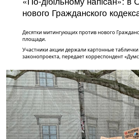
«По-дібільному напісан»: в
нового Гражданского кодек
Десятки митингующих против нового Гражданс
площади.
Участники акции держали картонные таблички
законопроекта, передает корреспондент «Думс