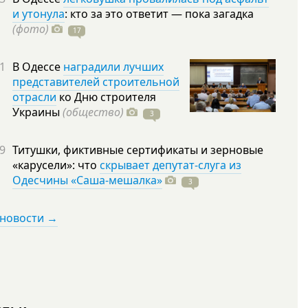
и утонула
: кто за это ответит — пока загадка
(фото)
17
1
В Одессе
наградили лучших
представителей строительной
отрасли
ко Дню строителя
Украины
(общество)
3
9
Титушки, фиктивные сертификаты и зерновые
«карусели»: что
скрывает депутат-слуга из
Одесчины «Саша-мешалка»
3
 новости →