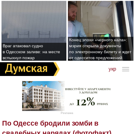
Конец эпохи «черного нала»:
Враг атаковал судно
мэрия открыла документы
в Одесском заливе: на месте
по электронному билету и ждет
вспыхнул пожар
от одесситов предложений
укр
Реклама
По Одессе бродили зомби в
свадебных нарядах (фотофакт)