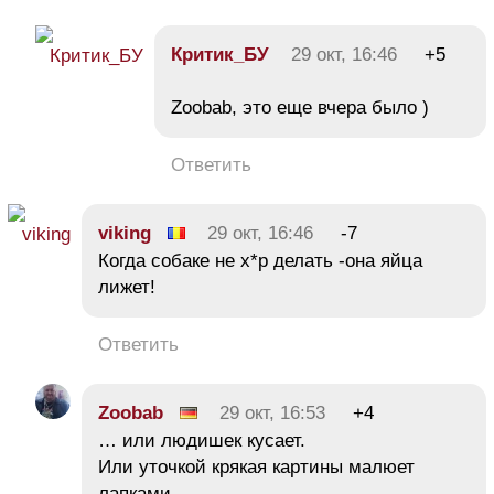
Критик_БУ
29 окт, 16:46
+5
Zoobab, это еще вчера было )
Ответить
viking
29 окт, 16:46
-7
Когда собаке не х*р делать -она яйца
лижет!
Ответить
Zoobab
29 окт, 16:53
+4
… или людишек кусает.
Или уточкой крякая картины малюет
лапками…