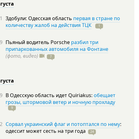
вгуста
1
Здобули: Одесская область
первая в стране по
количеству жалоб на действия ТЦК
1
9
Пьяный водитель Porsche
разбил три
припаркованных автомобиля на Фонтане
(фото, видео)
7
вгуста
9
В Одесскую область идет Quiriakus:
обещает
грозы, штормовой ветер и ночную прохладу
9
2
Сорвал украинский флаг и потоптался по нему
:
одессит может сесть на три
года
24