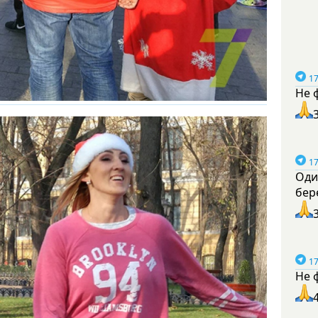
17
Не 
17
Оди
бер
17
Не 