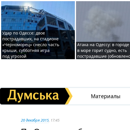
Удар по Одессе: двое
пострадавших, на стадионе
«Черноморец» снесло часть
Атака на Одессу: в городе
крыши, субботняя игра
в море горит судно, есть
под угрозой
пострадавшие (обновлено
Материалы
20 декабря 2015
, 17:45