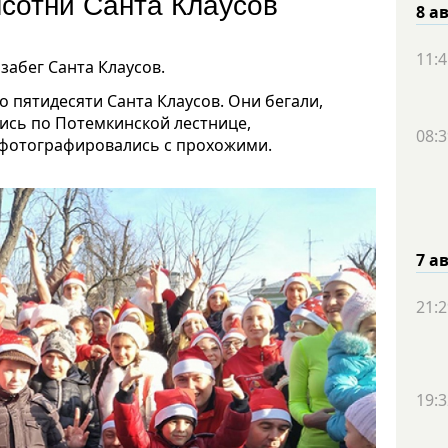
сотни Санта Клаусов
8 а
11:4
забег Санта Клаусов.
о пятидесяти Санта Клаусов. Они бегали,
лись по Потемкинской лестнице,
08:3
м фотографировались с прохожими.
7 а
21:2
19:3