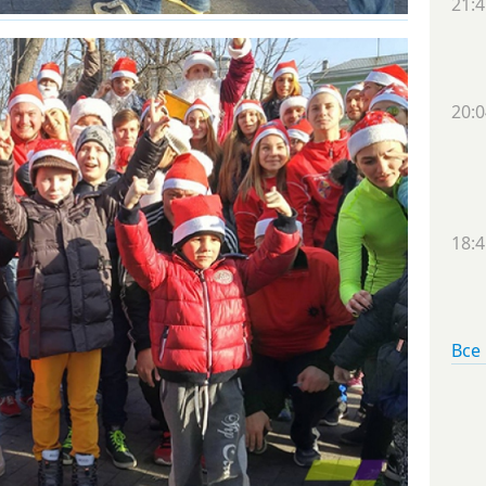
21:4
20:0
18:4
Все