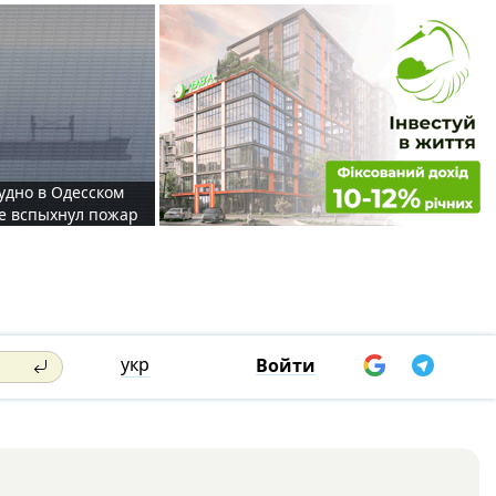
судно в Одесском
те вспыхнул пожар
укр
Войти