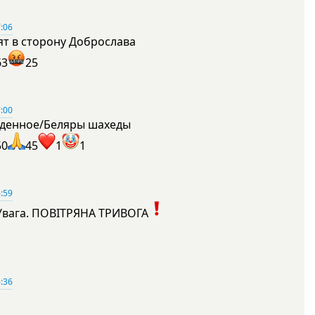
:06
ят в сторону Доброслава
63
25
:00
денное/Беляры шахеды
50
45
1
1
:59
Увага. ПОВІТРЯНА ТРИВОГА
1
:36