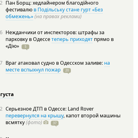
2
Пан Борщ: хедлайнером благодійного
фестивалю
в Подільську стане гурт «Без
обмежень»
(на правах реклами)
6
Нежданчики от инспекторов: штрафы за
парковку в Одессе
теперь приходят
прямо в
«Дію»
5
7
Враг атаковал судно в Одесском заливе:
на
месте вспыхнул пожар
20
вгуста
2
Серьезное ДТП в Одессе: Land Rover
перевернулся на крышу
, капот второй машины
всмятку
(фото)
37