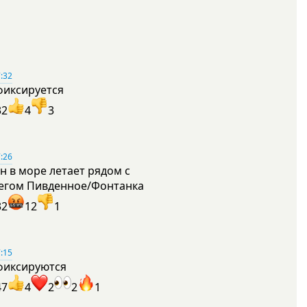
:32
фиксируется
32
4
3
:26
н в море летает рядом с
егом Пивденное/Фонтанка
32
12
1
:15
фиксируются
47
4
2
2
1