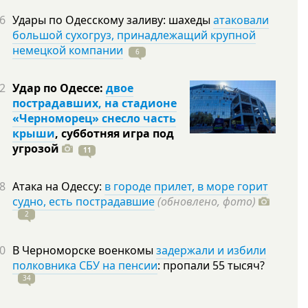
6
Удары по Одесскому заливу: шахеды
атаковали
большой сухогруз, принадлежащий крупной
немецкой компании
6
2
Удар по Одессе:
двое
пострадавших, на стадионе
«Черноморец» снесло часть
крыши
, субботняя игра под
угрозой
11
8
Атака на Одессу:
в городе прилет, в море горит
судно, есть пострадавшие
(обновлено, фото)
2
0
В Черноморске военкомы
задержали и избили
полковника СБУ на пенсии
: пропали 55
тысяч?
34