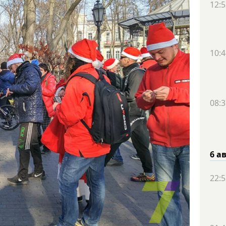
12:5
10:4
08:3
6 а
22:5