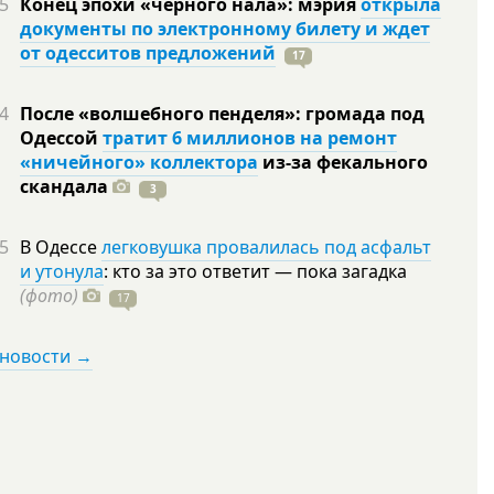
5
Конец эпохи «черного нала»: мэрия
открыла
документы по электронному билету и ждет
от одесситов предложений
17
4
После «волшебного пенделя»: громада под
Одессой
тратит 6 миллионов на ремонт
«ничейного» коллектора
из-за фекального
скандала
3
5
В Одессе
легковушка провалилась под асфальт
и утонула
: кто за это ответит — пока загадка
(фото)
17
 новости →