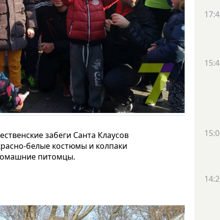
17:4
15:4
15:0
ественские забеги Санта Клаусов
 красно-белые костюмы и колпаки
домашние питомцы.
14:2