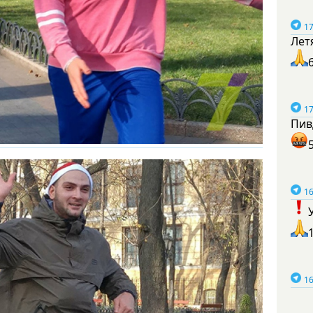
17
Лет
17
Пив
16
16