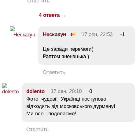
Ответить
4 ответа →
Нескакун
17 сен, 22:53
-1
Це заради перемоги)
Раптом зненацька )
Ответить
dolento
17 сен, 20:10
0
Фото чудові! Українці поступово
відходять від московського дурману!
Ми все - подолаємо!
Ответить