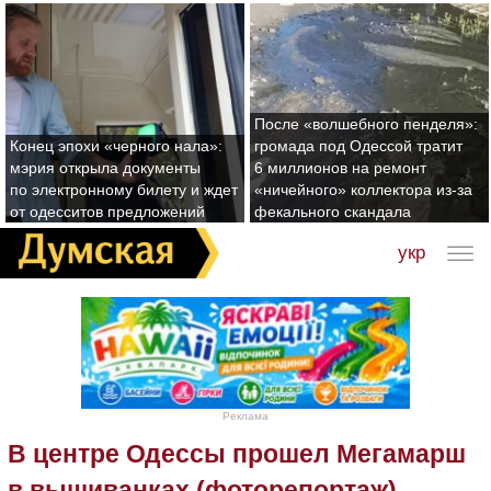
После «волшебного пенделя»:
Конец эпохи «черного нала»:
громада под Одессой тратит
мэрия открыла документы
6 миллионов на ремонт
по электронному билету и ждет
«ничейного» коллектора из-за
от одесситов предложений
фекального скандала
укр
Реклама
В центре Одессы прошел Мегамарш
в вышиванках (фоторепортаж)