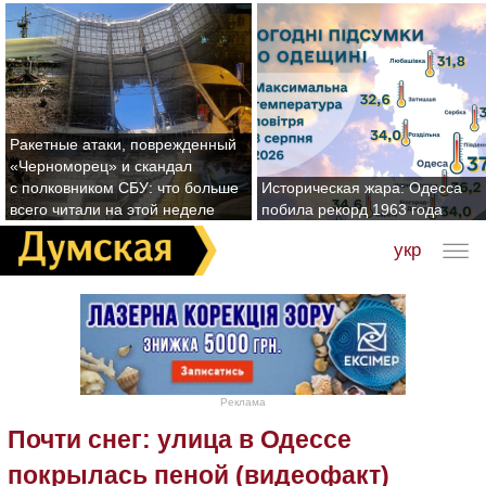
Ракетные атаки, поврежденный
«Черноморец» и скандал
с полковником СБУ: что больше
Историческая жара: Одесса
всего читали на этой неделе
побила рекорд 1963 года
укр
Реклама
Почти снег: улица в Одессе
покрылась пеной (видеофакт)