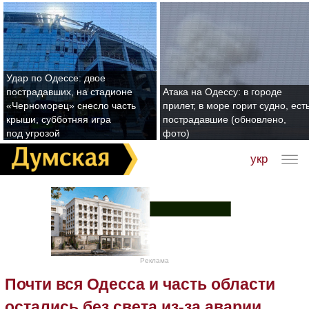
Удар по Одессе: двое
пострадавших, на стадионе
Атака на Одессу: в городе
«Черноморец» снесло часть
прилет, в море горит судно, ест
крыши, субботняя игра
пострадавшие (обновлено,
под угрозой
фото)
укр
Реклама
Почти вся Одесса и часть области
остались без света из-за аварии