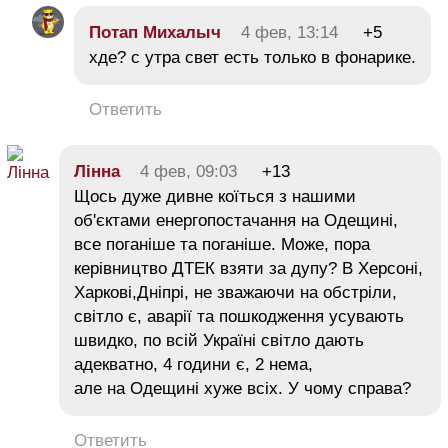
Потап Михалыч
4 фев, 13:14
+5
хде? с утра свет есть только в фонарике.
Ответить
Лінна
4 фев, 09:03
+13
Щось дуже дивне коїться з нашими
об'єктами енергопостачання на Одещині,
все поганіше та поганіше. Може, пора
керівництво ДТЕК взяти за дупу? В Херсоні,
Харкові,Дніпрі, не зважаючи на обстріли,
світло є, аварії та пошкодження усувають
швидко, по всій Україні світло дають
адекватно, 4 години є, 2 нема,
але на Одещині хуже всіх. У чому справа?
Ответить