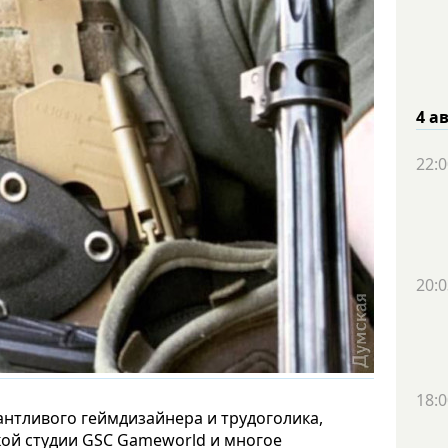
4 а
22:0
20:0
18:0
нтливого геймдизайнера и трудоголика,
кой студии GSC Gameworld и многое