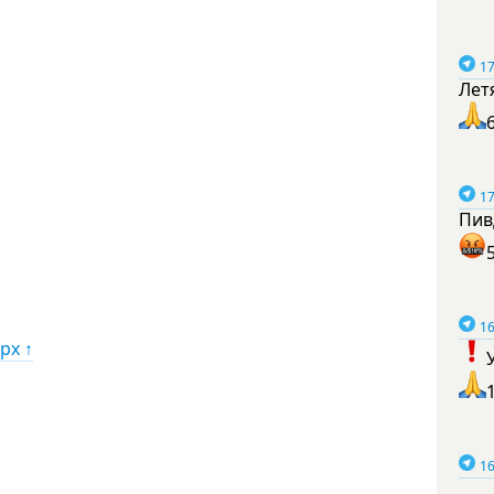
17
Лет
17
Пив
16
рх ↑
16