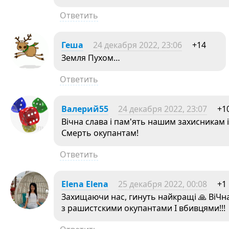
Ответить
Геша
24 декабря 2022, 23:06
+14
Земля Пухом…
Ответить
Валерий55
24 декабря 2022, 23:07
+1
Вічна слава і пам'ять нашим захисникам і
Смерть окупантам!
Ответить
Elena Elena
25 декабря 2022, 00:08
+1
Захищаючи нас, гинуть найкращi 🙏 ВiЧн
з рашистскими окупантами I вбивцями!!!