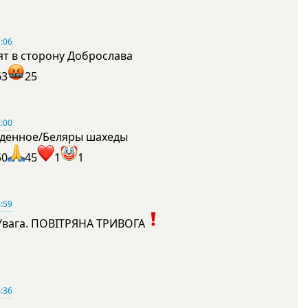
:06
ят в сторону Доброслава
63
25
:00
денное/Беляры шахеды
50
45
1
1
:59
Увага. ПОВІТРЯНА ТРИВОГА
1
:36