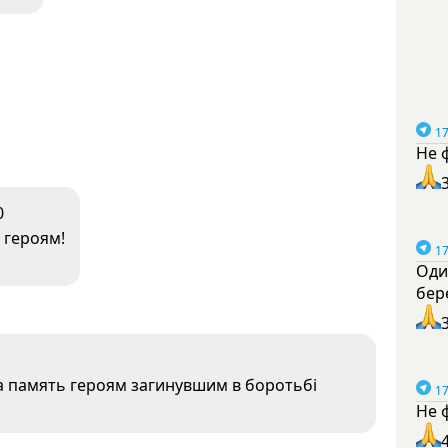
17
Не 
0
 героям!
17
Оди
бер
а память героям загинувшим в боротьбi
17
Не 