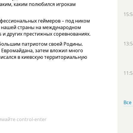
я таким, каким полюбился игрокам
15:5
офессиональных геймеров – под ником
 от нашей страны на международном
 и других престижных соревнованиях.
13:5
 большим патриотом своей Родины.
м Евромайдана, затем вложил много
аписался в киевскую территориальную
11:5
Все
майте control-enter