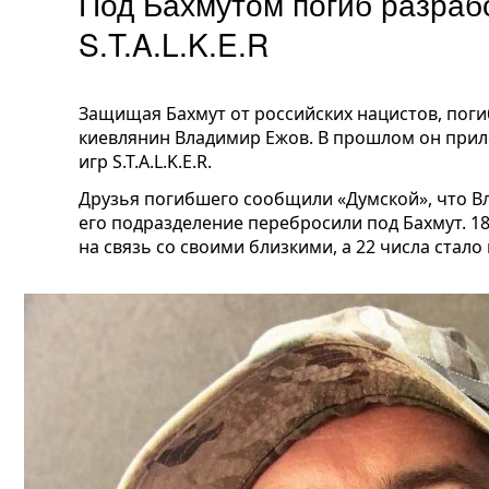
Под Бахмутом погиб разрабо
S.T.A.L.K.E.R
Защищая Бахмут от российских нацистов, пог
киевлянин Владимир Ежов. В прошлом он прило
игр S.T.A.L.K.E.R.
Друзья погибшего сообщили «Думской», что В
его подразделение перебросили под Бахмут. 1
на связь со своими близкими, а 22 числа стало 