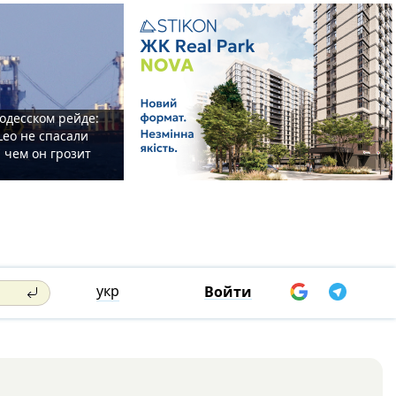
одесском рейде:
Leo не спасали
 чем он грозит
укр
Войти