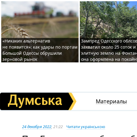
«Никаких альтернатив
Зампред Одесского облсо
не появится»: как удары по портам
захватил около 25 соток и
Большой Одессы обрушили
элитную землю на Фонтан
зерновой рынок
она оформлена на покой
Материалы
24 декабря 2022
, 21:22
Читати українською