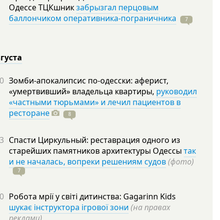
Одессе ТЦКшник
забрызгал перцовым
баллончиком оперативника-пограничника
7
вгуста
0
Зомби-апокалипсис по-одесски: аферист,
«умертвивший» владельца квартиры,
руководил
«частными тюрьмами» и лечил пациентов в
ресторане
8
3
Спасти Циркульный: реставрация одного из
старейших памятников архитектуры Одессы
так
и не началась, вопреки решениям судов
(фото)
7
0
Робота мрії у світі дитинства: Gagarinn Kids
шукає інструктора ігрової зони
(на правах
реклами)