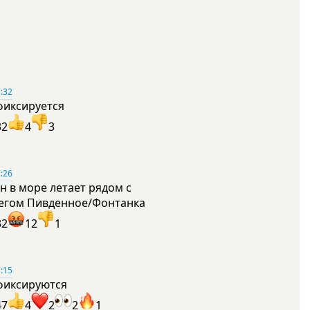
:32
фиксируется
32
4
3
:26
н в море летает рядом с
егом Пивденное/Фонтанка
32
12
1
:15
фиксируются
47
4
2
2
1