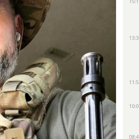
15:1
13:3
11:5
10:0
08:4