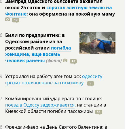
6
Зампред Одесского облсовета захватил
около 25 соток и
спрятал элитную землю на
Фонтане
: она оформлена на покойную
маму
10
6
Били по предприятию: в
Одесском районе из-за
российской атаки
погибла
женщина, еще восемь
человек ранены
(фото)
43
9
Устроился на работу агентом рф:
одесситу
грозит пожизненное за госизмену
7
7
Комбинированный удар врага по столице:
поезд в Одессу задерживается
, на станции в
Киевской области погибли
пассажиры
56
6
Френдли-фаер на День Святого Валентина: в