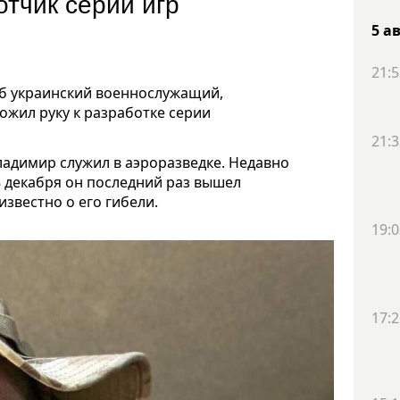
тчик серии игр
5 а
21:5
иб украинский военнослужащий,
жил руку к разработке серии
21:3
ладимир служил в аэроразведке. Недавно
8 декабря он последний раз вышел
известно о его гибели.
19:0
17:2