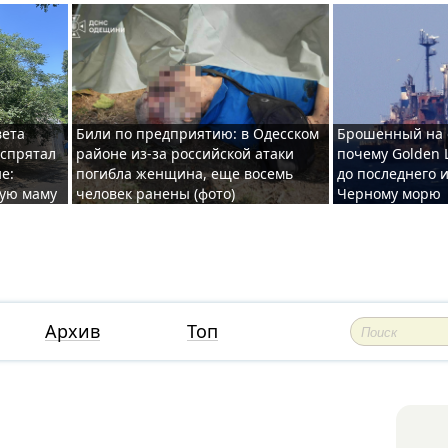
вета
Били по предприятию: в Одесском
Брошенный на 
 спрятал
районе из-за российской атаки
почему Golden 
е:
погибла женщина, еще восемь
до последнего и
ную маму
человек ранены (фото)
Черному морю
Архив
Топ