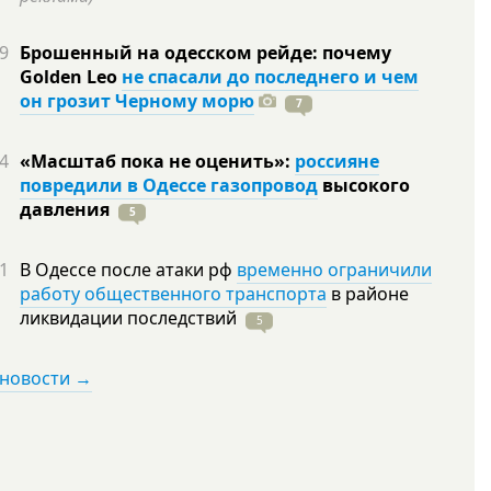
9
Брошенный на одесском рейде: почему
Golden Leo
не спасали до последнего и чем
он грозит Черному морю
7
4
«Масштаб пока не оценить»:
россияне
повредили в Одессе газопровод
высокого
давления
5
1
В Одессе после атаки рф
временно ограничили
работу общественного транспорта
в районе
ликвидации
последствий
5
 новости →