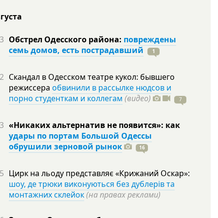
вгуста
3
Обстрел Одесского района:
повреждены
семь домов, есть пострадавший
1
2
Скандал в Одесском театре кукол: бывшего
режиссера
обвинили в рассылке нюдсов и
порно студенткам и коллегам
(видео)
7
3
«Никаких альтернатив не появится»: как
удары по портам Большой Одессы
обрушили зерновой рынок
16
5
Цирк на льоду представляє «Крижаний Оскар»:
шоу, де трюки виконуються без дублерів та
монтажних склейок
(на правах реклами)