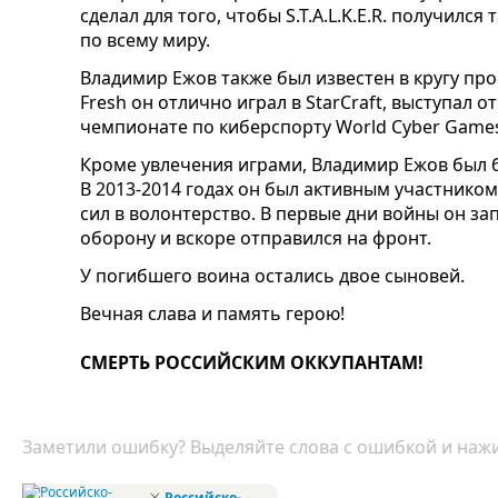
сделал для того, чтобы S.T.A.L.K.E.R. получилс
по всему миру.
Владимир Ежов также был известен в кругу пр
Fresh он отлично играл в StarCraft, выступал
чемпионате по киберспорту World Cyber Games
Кроме увлечения играми, Владимир Ежов был
В 2013-2014 годах он был активным участнико
сил в волонтерство. В первые дни войны он з
оборону и вскоре отправился на фронт.
У погибшего воина остались двое сыновей.
Вечная слава и память герою!
СМЕРТЬ РОССИЙСКИМ ОККУПАНТАМ!
Заметили ошибку? Выделяйте слова с ошибкой и нажи
⚔
Российско-