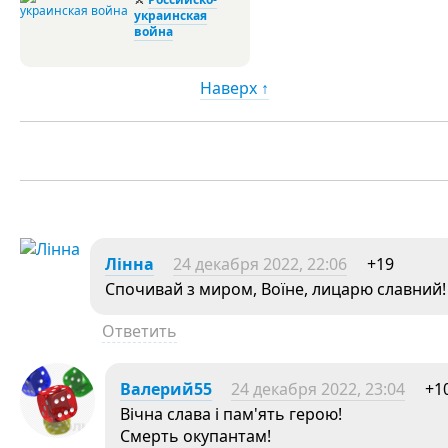
украинская
война
Наверх ↑
Лінна
24 декабря 2022, 22:06
+19
Спочивай з миром, Воїне, лицарю славний!
Ответить
Валерий55
24 декабря 2022, 23:04
+1
Вічна слава і пам'ять герою!
Смерть окупантам!