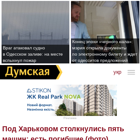
Конец эпохи «черного нала»:
Враг атаковал судно
мэрия открыла документы
в Одесском заливе: на месте
по электронному билету и ждет
вспыхнул пожар
от одесситов предложений
укр
Реклама
Под Харьковом столкнулись пять
машин: есть погибшие (фото)