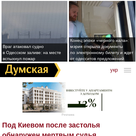
Конец эпохи «черного нала»:
Враг атаковал судно
мэрия открыла документы
в Одесском заливе: на месте
по электронному билету и ждет
вспыхнул пожар
от одесситов предложений
укр
Реклама
Под Киевом после застолья
обнаружен мертвым судья