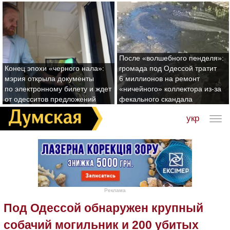
После «волшебного пенделя»:
Конец эпохи «черного нала»:
громада под Одессой тратит
мэрия открыла документы
6 миллионов на ремонт
по электронному билету и ждет
«ничейного» коллектора из-за
от одесситов предложений
фекального скандала
укр
Реклама
Под Одессой обнаружен крупный
собачий могильник и 200 убитых