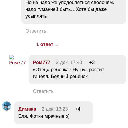
Но не надо же уподобляться сволочям.
надо гуманней быть…Хотя бы даже
усыплять
Ответить
1 ответ →
Ром777
2 дек, 17:40
+3
«Отец» ребёнка? Ну-ну.. растит
гицеля. Бедный ребёнок.
Ответить
Димака
2 дек, 13:23
+4
Бля. Фотки мрачные :(