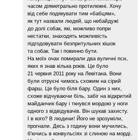
часом діяметрально протилежні. Хочу
від себе подякувати тим «бабцям»,
як тут назвали людей, що небайдужі
до долі собак, які, можливо попри
нестатки, знаходять можливість
підгодовувати безпритульних кішок
та собак. Так і повинно бути.
На моїх очах помирали два вуличні пси,
яких я знав кілька років. Це було
21 червня 2011 року на Левітана. Вони
були отруєні чимось схожим на сірий
фарш. Це було біля бару. Один з них,
схоже відчуваючи біль, забіг на відкритий
майданчик бару і ткнувся мордою у ноги
одного з відвідувачів. Він шукав захисту.
І в кого? В людини! Його не зрозуміли,
прогнали. Десь з годину вони мучились,
б'ючись в конвульсіях зі слиною на морді.