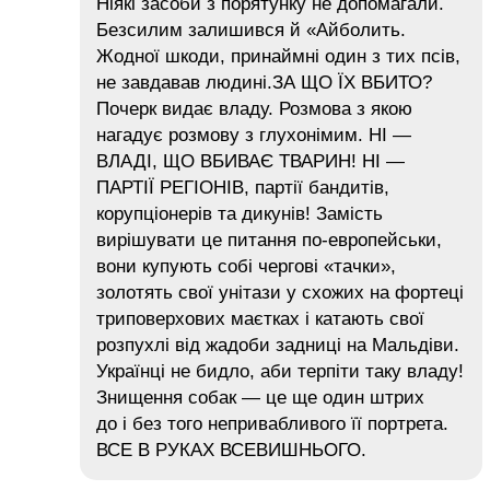
Ніякі засоби з порятунку не допомагали.
Безсилим залишився й «Айболить.
Жодної шкоди, принаймні один з тих псів,
не завдавав людині.ЗА ЩО ЇХ ВБИТО?
Почерк видає владу. Розмова з якою
нагадує розмову з глухонімим. НІ —
ВЛАДІ, ЩО ВБИВАЄ ТВАРИН! НІ —
ПАРТІЇ РЕГІОНІВ, партії бандитів,
корупціонерів та дикунів! Замість
вирішувати це питання по-европейськи,
вони купують собі чергові «тачки»,
золотять свої унітази у схожих на фортеці
триповерхових маєтках і катають свої
розпухлі від жадоби задниці на Мальдіви.
Українці не бидло, аби терпіти таку владу!
Знищення собак — це ще один штрих
до і без того непривабливого її портрета.
ВСЕ В РУКАХ ВСЕВИШНЬОГО.