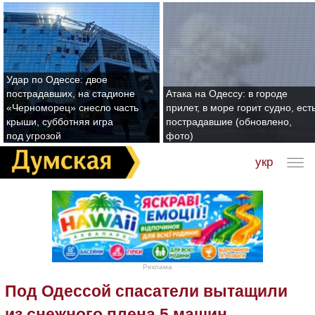
Удар по Одессе: двое
пострадавших, на стадионе
Атака на Одессу: в городе
«Черноморец» снесло часть
прилет, в море горит судно, ест
крыши, субботняя игра
пострадавшие (обновлено,
под угрозой
фото)
укр
Реклама
Под Одессой спасатели вытащили
из снежного плена 5 машин