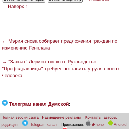
Наверх ↑
← Мэрия снова собирает предложения граждан по
изменению Генплана
→ "Захват" Лермонтовского. Руководство
"Профздравницы" требует поставить у руля своего
человека
Телеграм канал Думской
:
Полная версия сайта
Размещение рекламы
Контакты, авторы,
редакция
Telegram-канал
Приложение:
iPhone
Android