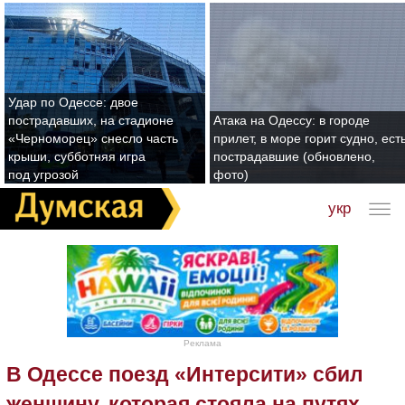
Удар по Одессе: двое
пострадавших, на стадионе
Атака на Одессу: в городе
«Черноморец» снесло часть
прилет, в море горит судно, ест
крыши, субботняя игра
пострадавшие (обновлено,
под угрозой
фото)
укр
Реклама
В Одессе поезд «Интерсити» сбил
женщину, которая стояла на путях