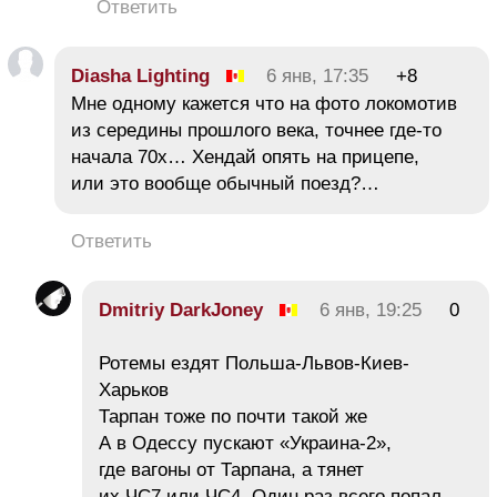
Ответить
Diasha Lighting
6 янв, 17:35
+8
Мне одному кажется что на фото локомотив
из середины прошлого века, точнее где-то
начала 70х… Хендай опять на прицепе,
или это вообще обычный поезд?…
Ответить
Dmitriy DarkJoney
6 янв, 19:25
0
Ротемы ездят Польша-Львов-Киев-
Харьков
Тарпан тоже по почти такой же
А в Одессу пускают «Украина-2»,
где вагоны от Тарпана, а тянет
их ЧС7 или ЧС4. Один раз всего попал