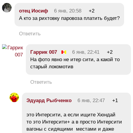
отец Иосиф
6 янв, 20:58
+2
А кто за рихтовку паровоза платить будет?
Ответить
Гаррик 007
6 янв, 22:41
+2
На фото явно не итер сити, а какой то
старый локомотив
Ответить
Эдуард Рыбченко
6 янв, 22:47
+1
это Интерсити, а если ищите Хюндай
то это Интерсити+ а в просто Интерсити
вагоны с сидящими местами и даже