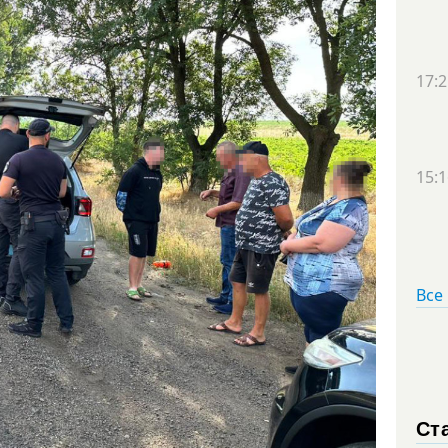
17:2
15:1
Все
Ст