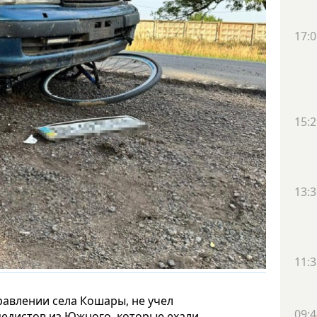
17:0
15:2
13:3
11:3
равлении села Кошары, не учел
09:4
педистов из Южного, которые ехали