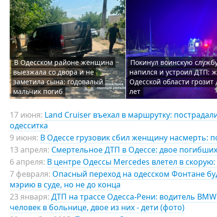
В Одесском районе женщина
Покинул воинскую службу
выезжала со двора и не
напился и устроил ДТП: 
заметила сына: годовалый
Одесской области грозит 
мальчик погиб
лет
17 июня:
Land Cruiser въехал в маршрутку: пострадал
одесситка
9 июня:
В Одессе грузовик сбил женщину насмерть: п
13 апреля:
Смертельное ДТП в Одессе: двое погибших
6 апреля:
В центре Одессы Mercedes влетел в скорую:
7 февраля:
Опасный переход на одесском Фонтане б
мэрию в суде, но не до конца
23 января:
ДТП на трассе Одесса-Рени: водитель BMW
человек в больнице, двое из них - дети (фото)