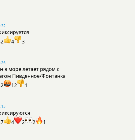
:32
фиксируется
32
4
3
:26
н в море летает рядом с
егом Пивденное/Фонтанка
32
12
1
:15
фиксируются
47
4
2
2
1