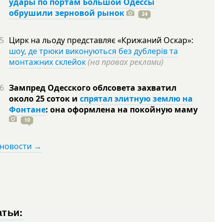
удары по портам Большой Одессы
обрушили зерновой рынок
24
5
Цирк на льоду представляє «Крижаний Оскар»:
шоу, де трюки виконуються без дублерів та
монтажних склейок
(на правах реклами)
6
Зампред Одесского облсовета захватил
около 25 соток и
спрятал элитную землю на
Фонтане
: она оформлена на покойную
маму
10
 новости →
атьи: