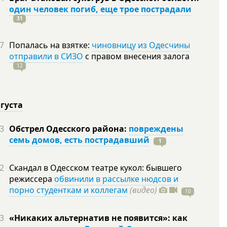
один человек погиб, еще трое пострадали
31
7
Попалась на взятке:
чиновницу из Одесчины
отправили в СИЗО
с правом внесения залога
12
вгуста
3
Обстрел Одесского района:
повреждены
семь домов, есть пострадавший
1
2
Скандал в Одесском театре кукол: бывшего
режиссера
обвинили в рассылке нюдсов и
порно студенткам и коллегам
(видео)
10
3
«Никаких альтернатив не появится»: как