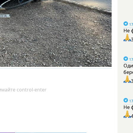
17
Не 
17
Оди
бер
майте control-enter
17
Не 