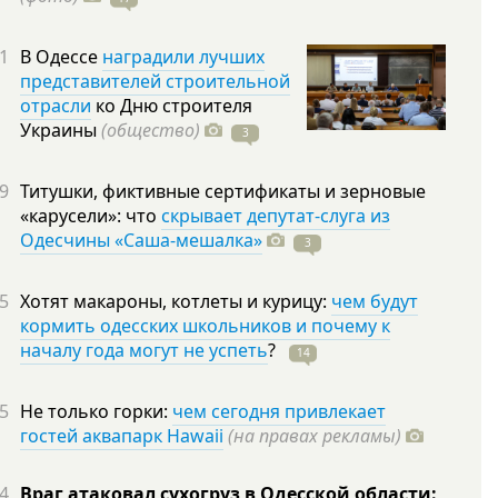
1
В Одессе
наградили лучших
представителей строительной
отрасли
ко Дню строителя
Украины
(общество)
3
9
Титушки, фиктивные сертификаты и зерновые
«карусели»: что
скрывает депутат-слуга из
Одесчины «Саша-мешалка»
3
5
Хотят макароны, котлеты и курицу:
чем будут
кормить одесских школьников и почему к
началу года могут не успеть
?
14
5
Не только горки:
чем сегодня привлекает
гостей аквапарк Hawaii
(на правах рекламы)
4
Враг атаковал сухогруз в Одесской области: