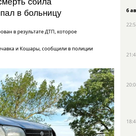
смерть сбила
пал в больницу
6 а
22:5
ован в результате ДТП, которое
ычавка и Кошары, сообщили в полиции
21:4
20:0
18:4