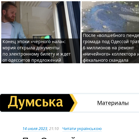
После «волшебного пенде
Конец эпохи «черного нала»:
громада под Одессой тра
мэрия открыла документы
6 миллионов на ремонт
по электронному билету и ждет
«ничейного» коллектора и
от одесситов предложений
фекального скандала
Материалы
14 июля 2023
, 21:10
Читати українською