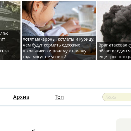
ля»:
тит
Хотят макароны, котлеты и курицу:
чем будут кормить одесских
Враг атаковал с
з-за
школьников и почему к началу
области: один ч
года могут не успеть?
еще трое постр
Архив
Топ