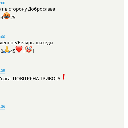
:06
ят в сторону Доброслава
63
25
:00
денное/Беляры шахеды
50
45
1
1
:59
Увага. ПОВІТРЯНА ТРИВОГА
1
:36