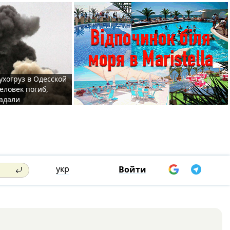
ухогруз в Одесской
еловек погиб,
адали
укр
Войти