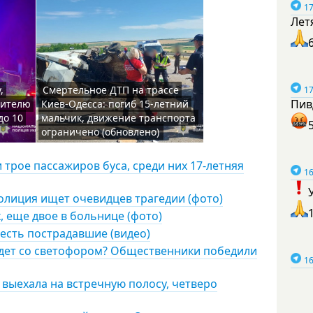
17
Лет
,
Смертельное ДТП на трассе
17
Пив
жителю
Киев-Одесса: погиб 15-летний
до 10
мальчик, движение транспорта
ограничено (обновлено)
и трое пассажиров буса, среди них 17-летняя
16
олиция ищет очевидцев трагедии (фото)
, еще двое в больнице (фото)
 есть пострадавшие (видео)
удет со светофором? Общественники победили
16
 выехала на встречную полосу, четверо