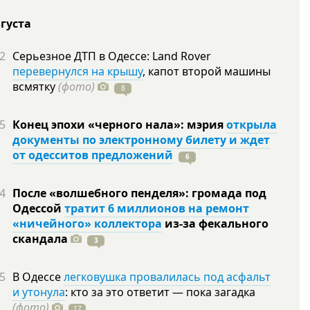
вгуста
2
Серьезное ДТП в Одессе: Land Rover
перевернулся на крышу
, капот второй машины
всмятку
(фото)
8
5
Конец эпохи «черного нала»: мэрия
открыла
документы по электронному билету и ждет
от одесситов предложений
6
4
После «волшебного пенделя»: громада под
Одессой
тратит 6 миллионов на ремонт
«ничейного» коллектора
из-за фекального
скандала
3
5
В Одессе
легковушка провалилась под асфальт
и утонула
: кто за это ответит — пока загадка
(фото)
17