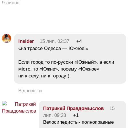
9 липня
Insider
15 лип, 02:37
+4
«на трассе Одесса — Южное.»
Если город то по-русски «Южный», а если
місто, то «Южне», посему «Южное»
ни к селу, ни к городу;)
Відповісти
Патрикей Правдомыслов
15
лип, 09:28
+1
Велосипедисты- полноправные