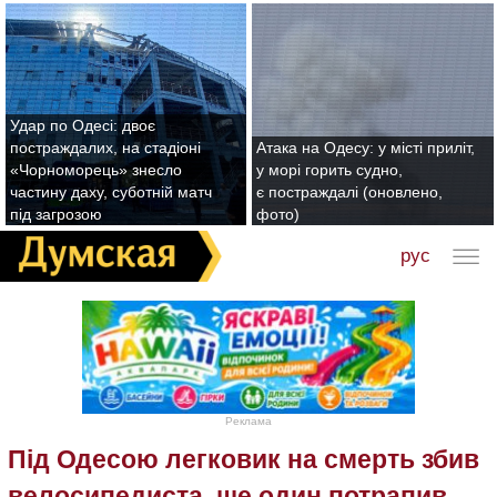
Удар по Одесі: двоє
постраждалих, на стадіоні
Атака на Одесу: у місті приліт,
«Чорноморець» знесло
у морі горить судно,
частину даху, суботній матч
є постраждалі (оновлено,
під загрозою
фото)
рус
Реклама
Під Одесою легковик на смерть збив
велосипедиста, ще один потрапив