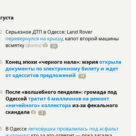
вгуста
2
Серьезное ДТП в Одессе: Land Rover
перевернулся на крышу
, капот второй машины
всмятку
(фото)
36
5
Конец эпохи «черного нала»: мэрия
открыла
документы по электронному билету и ждет
от одесситов предложений
10
4
После «волшебного пенделя»: громада под
Одессой
тратит 6 миллионов на ремонт
«ничейного» коллектора
из-за фекального
скандала
3
5
В Одессе
легковушка провалилась под асфальт
и утонула
: кто за это ответит — пока загадка