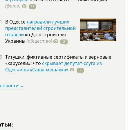
(фото)
17
1
В Одессе
наградили лучших
представителей строительной
отрасли
ко Дню строителя
Украины
(общество)
3
9
Титушки, фиктивные сертификаты и зерновые
«карусели»: что
скрывает депутат-слуга из
Одесчины «Саша-мешалка»
3
 новости →
атьи: