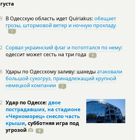
вгуста
9
В Одесскую область идет Quiriakus:
обещает
грозы, штормовой ветер и ночную прохладу
1
2
Сорвал украинский флаг и потоптался по нему
:
одессит может сесть на три
года
8
6
Удары по Одесскому заливу: шахеды
атаковали
большой сухогруз, принадлежащий крупной
немецкой компании
2
2
Удар по Одессе:
двое
пострадавших, на стадионе
«Черноморец» снесло часть
крыши
, субботняя игра под
угрозой
6