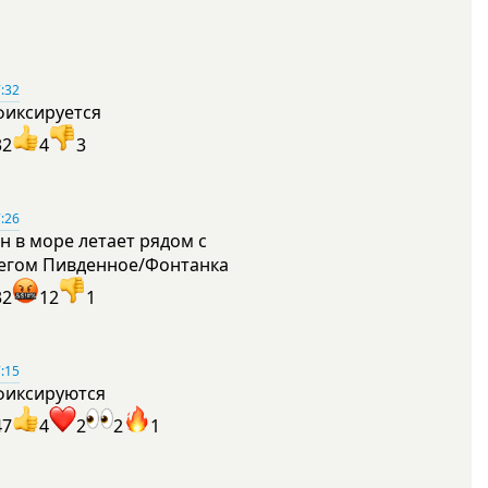
:32
фиксируется
32
4
3
:26
н в море летает рядом с
егом Пивденное/Фонтанка
32
12
1
:15
фиксируются
47
4
2
2
1