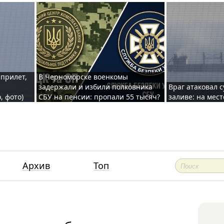
 прилет,
В Черноморске военкомы
задержали и избили полковника
Враг атаковал 
, фото)
СБУ на пенсии: пропали 55 тысяч?
заливе: на мес
Архив
Топ