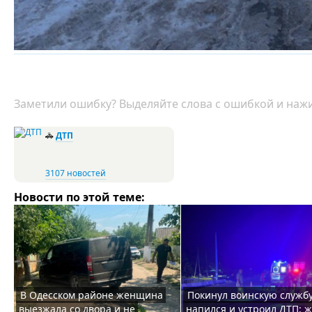
Заметили ошибку? Выделяйте слова с ошибкой и нажи
🚓
ДТП
3107 новостей
Новости по этой теме:
В Одесском районе женщина
Покинул воинскую службу
выезжала со двора и не
напился и устроил ДТП: 