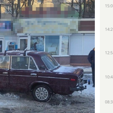
15:0
14:2
12:5
10:4
08:3