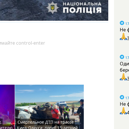
17
Не 
майте control-enter
17
Оди
бер
17
Не 
,
Смертельное ДТП на трассе
жителю
Киев-Одесса: погиб 15-летний