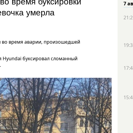
во время буксировки
7 а
евочка умерла
21:2
ы во время аварии, произошедшей
19:3
я Hyundai буксировал сломанный
.
17:4
15:4