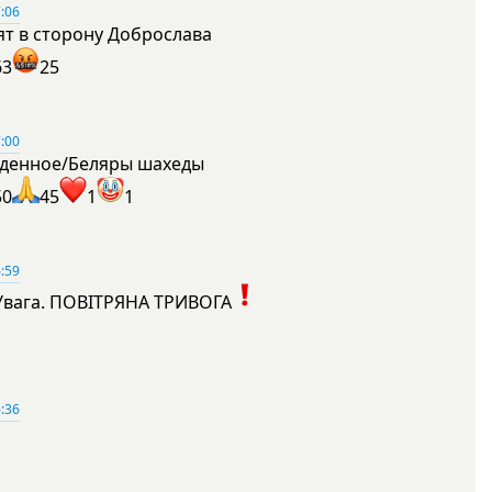
:06
ят в сторону Доброслава
63
25
:00
денное/Беляры шахеды
50
45
1
1
:59
Увага. ПОВІТРЯНА ТРИВОГА
1
:36