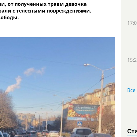
ии, от полученных травм девочка
овали с телесными повреждениями.
вободы.
17:0
15:2
Все
Ст