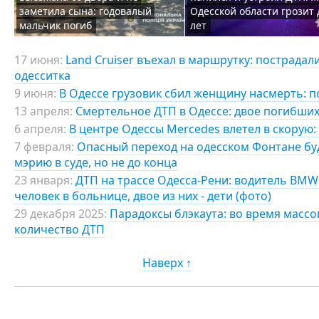
заметила сына: годовалый
Одесской области грозит 
мальчик погиб
лет
17 июня:
Land Cruiser въехал в маршрутку: пострадал
одесситка
9 июня:
В Одессе грузовик сбил женщину насмерть: п
13 апреля:
Смертельное ДТП в Одессе: двое погибших
6 апреля:
В центре Одессы Mercedes влетел в скорую:
7 февраля:
Опасный переход на одесском Фонтане б
мэрию в суде, но не до конца
23 января:
ДТП на трассе Одесса-Рени: водитель BMW
человек в больнице, двое из них - дети (фото)
29 декабря 2025:
Парадоксы блэкаута: во время масс
количество ДТП
Наверх ↑