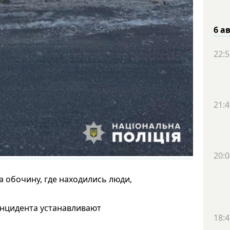
6 а
22:5
21:4
20:0
 обочину, где находились люди,
инцидента устанавливают
18:4