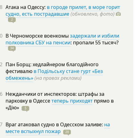
8
Атака на Одессу:
в городе прилет, в море горит
судно, есть пострадавшие
(обновлено, фото)
2
0
В Черноморске военкомы
задержали и избили
полковника СБУ на пенсии
: пропали 55
тысяч?
34
2
Пан Борщ: хедлайнером благодійного
фестивалю
в Подільську стане гурт «Без
обмежень»
(на правах реклами)
6
Нежданчики от инспекторов: штрафы за
парковку в Одессе
теперь приходят
прямо в
«Дію»
5
7
Враг атаковал судно в Одесском заливе:
на
месте вспыхнул пожар
20