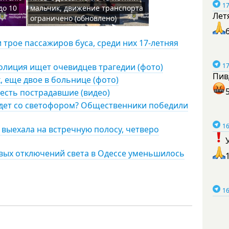
17
до 10
мальчик, движение транспорта
Лет
ограничено (обновлено)
и трое пассажиров буса, среди них 17-летняя
олиция ищет очевидцев трагедии (фото)
17
Пив
, еще двое в больнице (фото)
 есть пострадавшие (видео)
удет со светофором? Общественники победили
16
 выехала на встречную полосу, четверо
овых отключений света в Одессе уменьшилось
16