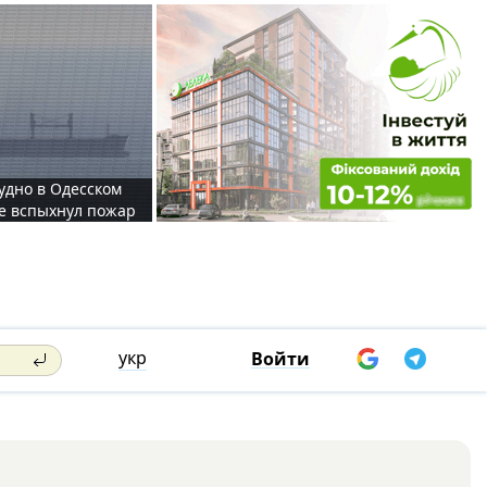
судно в Одесском
те вспыхнул пожар
укр
Войти