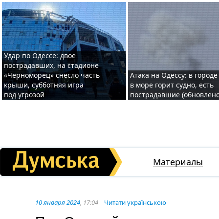
Удар по Одессе: двое
пострадавших, на стадионе
«Черноморец» снесло часть
Атака на Одессу: в городе
крыши, субботняя игра
в море горит судно, есть
под угрозой
пострадавшие (обновлено
Материалы
10 января 2024
, 17:04
Читати українською