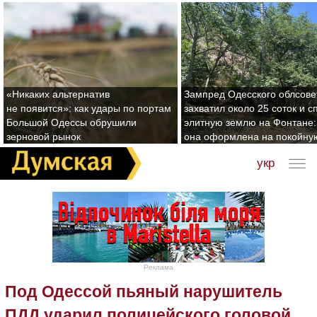
«Никаких альтернатив
Зампред Одесского облсове
не появится»: как удары по портам
захватил около 25 соток и с
Большой Одессы обрушили
элитную землю на Фонтане:
зерновой рынок
она оформлена на покойну
укр
Реклама
Под Одессой пьяный нарушитель
ПДД ударил полицейского головой