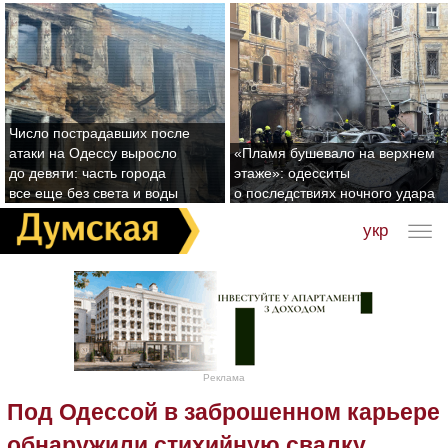
Число пострадавших после
атаки на Одессу выросло
«Пламя бушевало на верхнем
до девяти: часть города
этаже»: одесситы
все еще без света и воды
о последствиях ночного удара
укр
Реклама
Под Одессой в заброшенном карьере
обнаружили стихийную свалку