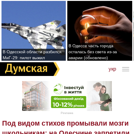
В Одессе часть города
В Одесской области разбился
осталась без света из-за
МиГ-29: пилот выжил
аварии (обновлено)
укр
Реклама
Под видом стихов промывали мозги
школьникам: на Одесчине запретили