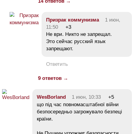
14 ответов →
Призрак коммунизма
1 июн,
11:50
+3
Не ври. Никто не запрещал.
Это сейчас русский язык
запрещают.
Ответить
9 ответов →
WesBorland
1 июн, 10:33
+5
що під час повномасштабної війни
безпосередньо загрожувало безпеці
країни.
Не Пушкин угрожает безопасности