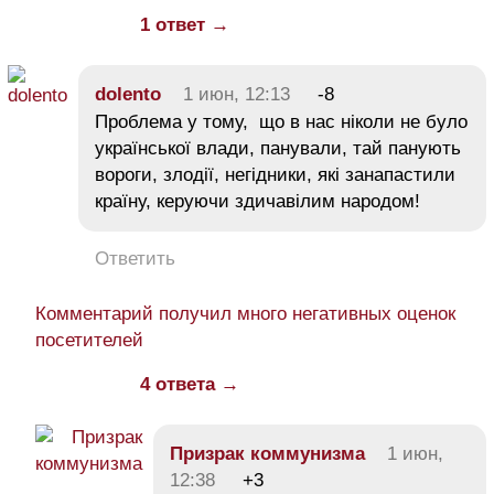
1 ответ →
dolento
1 июн, 12:13
-8
Проблема у тому, що в нас ніколи не було
української влади, панували, тай панують
вороги, злодії, негідники, які занапастили
країну, керуючи здичавілим народом!
Ответить
Комментарий получил много негативных оценок
посетителей
4 ответа →
Призрак коммунизма
1 июн,
12:38
+3