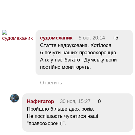
судомеханик
5 окт, 20:14
+5
Стаття надрукована. Хотілося
б почути наших правоохоронців.
А їх у нас багато і Думську вони
постійно мониторять.
Ответить
Нафигатор
30 ноя, 15:27
0
Пройшло більше двох років.
Не поспішають чухатися наші
"правоохоронці".