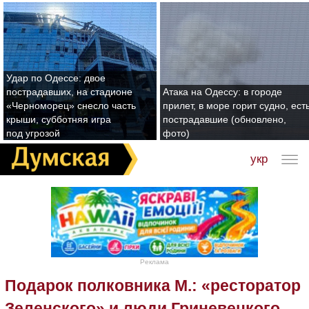
Удар по Одессе: двое
пострадавших, на стадионе
Атака на Одессу: в городе
«Черноморец» снесло часть
прилет, в море горит судно, ест
крыши, субботняя игра
пострадавшие (обновлено,
под угрозой
фото)
укр
Реклама
Подарок полковника М.: «ресторатор
Зеленского» и люди Гриневецкого