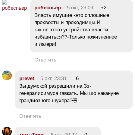
робеспьер
5 окт, 23:09
+2
Власть имущие -это сплошные
прохвосты и проходимцы.И
как от этого устройства власти
избавиться??-Только пожизненное
и лагери!
Ответить
prevet
5 окт, 23:31
-6
Зы думской разрешили на Зэ-
генералисимуса гавкать. Мы шо накануне
грандиозного шухера?🤣
Ответить
тетя Фира
6 окт, 00:27
0