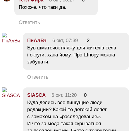
Похоже, что таки да.
Ответить
ПнАлВч
6 окт, 07:39
-2
Був шматочок пляжу для жителів села
і округи, хана йому. Про Шпору можна
забувати.
Ответить
SIASCA
6 окт, 11:20
0
Куда делись все пишущие люди
редакции? Какой-то детский лепет
с замахом на «расследование».
И что за мода такая скрываться
за псевдонимами, будто с территории