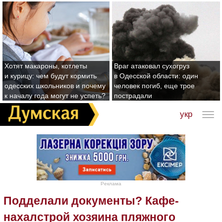
Хотят макароны, котлеты
Враг атаковал сухогруз
и курицу: чем будут кормить
в Одесской области: один
одесских школьников и почему
человек погиб, еще трое
к началу года могут не успеть?
пострадали
укр
Реклама
Подделали документы? Кафе-
нахалстрой хозяина пляжного