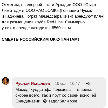
Отметим, в северной части Аркадии ООО «Старт
Лимитед» и ООО «АО »ОМК» (Геннадий Чумак
и Гаджиева Нограт Мамедсафа Кизи) арендуют пляж
для размещения клуба Red Line. Суммарно
у них в аренде находится 8560 кв. м.
СМЕРТЬ РОССИЙСКИМ ОККУПАНТАМ!
Руслан Испанцев
16 мая, 16:47
+8
Мамед#хуедстафа Гаджиева — шведка,
скорее всего, так и прут со своей вонючей
Скандинавии, 😁 задолбали уже