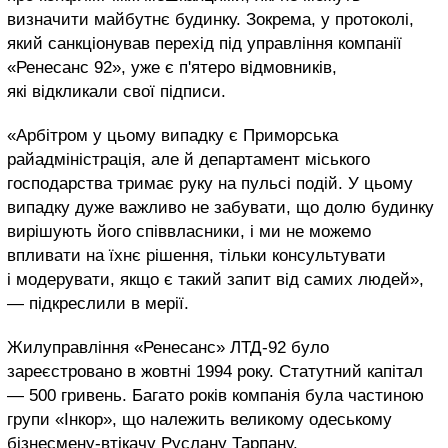
визначити майбутнє будинку. Зокрема, у протоколі,
який санкціонував перехід під управління компанії
«Ренесанс 92», уже є п'ятеро відмовників,
які відкликали свої підписи.
«Арбітром у цьому випадку є Приморська
райадміністрація, але й департамент міського
господарства тримає руку на пульсі подій. У цьому
випадку дуже важливо не забувати, що долю будинку
вирішують його співвласники, і ми не можемо
впливати на їхнє рішення, тільки консультувати
і модерувати, якщо є такий запит від самих людей»,
— підкреслили в мерії.
Жилуправління «Ренесанс» ЛТД-92 було
зареєстровано в жовтні 1994 року. Статутний капітал
— 500 гривень. Багато років компанія була частиною
групи «Інкор», що належить великому одеському
бізнесмену-втікачу Руслану Тарпану.