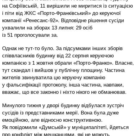
на Софіївській, 11 вирішили не миритися із ситуацією
і піти від ЖКС «Порто-Франківський» до керуючої
компанії «Ренесанс-92». Відповідне рішення сусіди
ухвалили на зборах 13 липня: 29 осіб
із 51 проголосували за.
Однак не тут-то було. За підсумками інших зборів
співвласників будинку від 22 серпня керуючою
компанією з 1 жовтня обрали «Порто-Франко». Власне,
тут скандал і вийшов у публічну площину. Частина
жителів звинуватила цю керуючу компанію
у фальсифікації протоколу, інша частина, навпаки,
вважає, що все законно і ніхто нікого не обманював.
Минулого тижня у дворі будинку відбулася зустріч
сусідів із представниками мерії. Вона була дуже
емоційною, але відносно конструктивною.
Як повідомили «Думській» у муніципалітеті, йдеться
про конфлікт між мешканцями, які не можуть