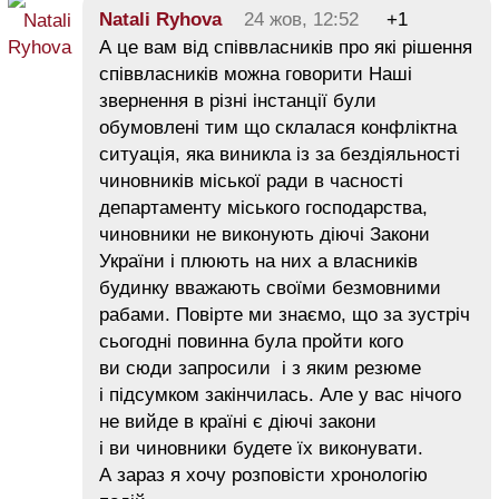
Natali Ryhova
24 жов, 12:52
+1
А це вам від співвласників про які рішення
співвласників можна говорити Наші
звернення в різні інстанції були
обумовлені тим що склалася конфліктна
ситуація, яка виникла із за бездіяльності
чиновників міської ради в часності
департаменту міського господарства,
чиновники не виконують діючі Закони
України і плюють на них а власників
будинку вважають своїми безмовними
рабами. Повірте ми знаємо, що за зустріч
сьогодні повинна була пройти кого
ви сюди запросили і з яким резюме
і підсумком закінчилась. Але у вас нічого
не вийде в країні є діючі закони
і ви чиновники будете їх виконувати.
А зараз я хочу розповісти хронологію