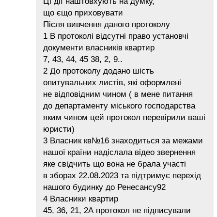
Ці дії наштовхують на думку,
що єщо приховувати
Після вивчення даного протоколу
1 В протоколі відсутні право установчі
документи власників квартир
7, 43, 44, 45 38, 2, 9..
2 До протоколу додано шість
опитувальних листів, які оформлені
не відповідним чином ( в мене питання
до департаменту міського господарства
яким чином цей протокол перевірили ваші
юристи)
3 Власник кв№16 знаходиться за межами
нашої країни надіслала відео звернення
яке свідчить що вона не брала участі
в зборах 22.08.2023 та підтримує перехід
нашого будинку до Ренесансу92
4 Власники квартир
45, 36, 21, 2А протокол не підписували