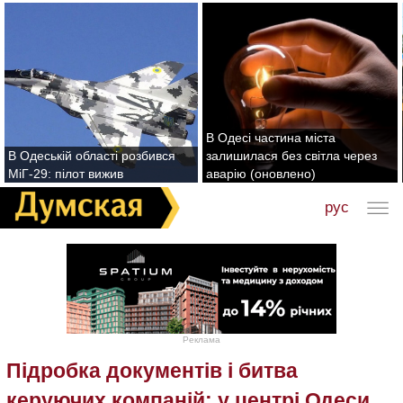
В Одесі частина міста
В Одеській області розбився
залишилася без світла через
МіГ-29: пілот вижив
аварію (оновлено)
рус
Реклама
Підробка документів і битва
керуючих компаній: у центрі Одеси