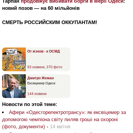
Тарпан
продовжує вибивати борги в мерії Одеси
:
новий позов — на 60 мільйонів
СМЕРТЬ РОССИЙСКИМ ОККУПАНТАМ!
От жэков - к ОСМД
93 новини
,
370 фото
Дмитро Жеман
Ексвіцемер Одеси
144 новини
Новости по этой теме:
Афери «Одесгорелектротрансу»: як ексвіцемер за
допомогою чемпіона світу пиляв гроші на охороні
(фото, документи)
-
14 квітня