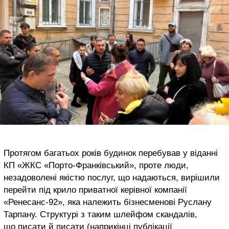
Протягом багатьох років будинок перебував у віданні
КП «ЖКС «Порто-Франківський», проте люди,
незадоволені якістю послуг, що надаються, вирішили
перейти під крило приватної керівної компанії
«Ренесанс-92», яка належить бізнесменові Руслану
Тарпану. Структурі з таким шлейфом скандалів,
що писати й писати (наприкінці публікації