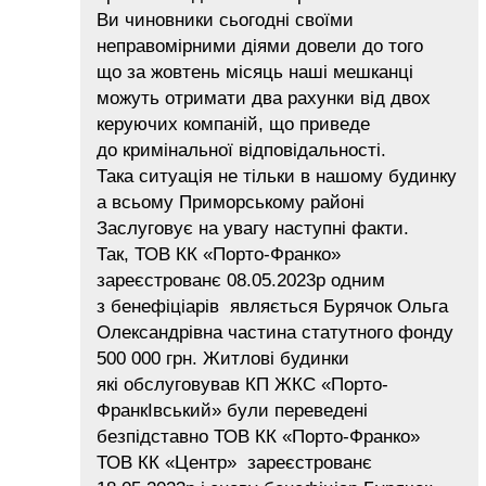
Ви чиновники сьогодні своїми
неправомірними діями довели до того
що за жовтень місяць наші мешканці
можуть отримати два рахунки від двох
керуючих компаній, що приведе
до кримінальної відповідальності.
Така ситуація не тільки в нашому будинку
а всьому Приморському районі
Заслуговує на увагу наступні факти.
Так, ТОВ КК «Порто-Франко»
зареєстрованє 08.05.2023р одним
з бенефіціарів являється Бурячок Ольга
Олександрівна частина статутного фонду
500 000 грн. Житлові будинки
які обслуговував КП ЖКС «Порто-
ФранкІвський» були переведені
безпідставно ТОВ КК «Порто-Франко»
ТОВ КК «Центр» зареєстрованє