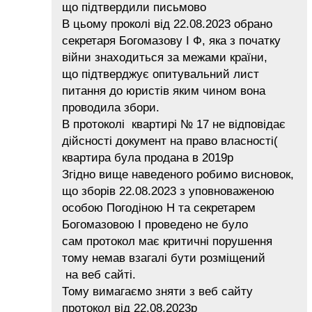
що підтвердили письмово
В цьому проколі від 22.08.2023 обрано
секретаря Богомазову І Ф, яка з початку
війни знаходиться за межами країни,
що підтверджує опитувальний лист
питання до юристів яким чином вона
проводила збори.
В протоколі квартирі № 17 не відповідає
дійсності документ на право власності(
квартира була продана в 2019р
Згідно вище наведеного робимо висновок,
що зборів 22.08.2023 з уповноваженою
особою Погодіною Н та секретарем
Богомазовою І проведено не було
сам протокол має критичні порушення
тому немав взагалі бути розміщений
на веб сайті.
Тому вимагаємо зняти з веб сайту
протокол від 22.08.2023р