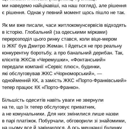
ми наведемо найцікавіші, на наш погляд), але рішення
є рішення. Однак у певний момент щось пішло не так.
Як ми вже писали, часи житлокомунсервісів відходять
в історію. Глобальний (за одеськими мірками)
перерозподіл цього ринку стався, коли віце-мером
із ЖКГ був Дмитро Жеман. І йдеться не про реальну
конкурентну боротьбу, а про банальний дерибан. Так,
клієнтів ЖКСів «Черемушки», «Фонтанський»
передали компанії «Сервіс плюс», будинки,
які обслуговував ЖКС «Чорноморський», —
однойменній КК, а замість ЖКС «Порто-Франківський»
тепер працює КК «Порто-Франко».
Більшість одеситів навіть уваги не звернули
на те, що їх тепер обслуговує приватник,
а не комунальники. Для них змінилися лише назви
в парі платіжок. Побурчали, обговорили зі знайомими,
на цьому все й закінчилося. А ось мешканці будинку