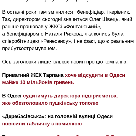
В останні роки там змінилися і бенефіціар, і керівник.
Так, директором сьогодні значиться Олег Швець, який
раніше працював у ЖКСі «Фонтанський»,
а бенефіціаром є Наталя Рижова, яка колись була
співробітницею «Ренесансу», і не факт, що є реальним
прибуткоотримувачем.
Ось заголовки лише кількох новин про цю компанію.
Приватний ЖЕК Тарпана
хоче відсудити в Одеси
майже 10 мільйонів гривень
В Одесі
судитимуть директора підприємства,
яке обезголовило пушкінську тополю
«Деребасівська»: на головній вулиці Одеси
повісили табличку з помилкою