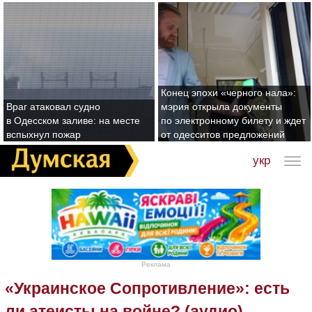
Конец эпохи «черного нала»:
Враг атаковал судно
мэрия открыла документы
в Одесском заливе: на месте
по электронному билету и ждет
вспыхнул пожар
от одесситов предложений
укр
Реклама
«Украинское Сопротивление»: есть
ли атеисты на войне? (аудио)