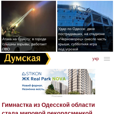
Удар по Одессе: двое
пострадавших, на стадионе
Атака на Одессу: в городе
«Черноморец» снесло часть
слышны взрывы, работает
крыши, субботняя игра
ПВО
под угрозой
укр
Реклама
Гимнастка из Одесской области
стала мировой рекордсменкой