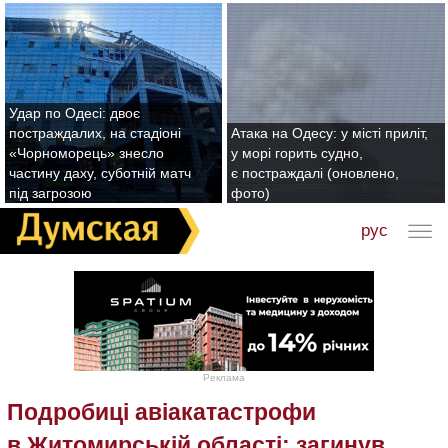
Удар по Одесі: двоє
постраждалих, на стадіоні
Атака на Одесу: у місті приліт,
«Чорноморець» знесло
у морі горить судно,
частину даху, суботній матч
є постраждалі (оновлено,
під загрозою
фото)
рус
Реклама
Подробиці авіакатастрофи
в Житомирській області: загинув