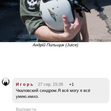
Андрій Пильщик (Juice)
И г о р ь
27 сер, 15:28
+1
Чкаловский синдром.Я всё могу я всё
умею.имхо.
Відповісти