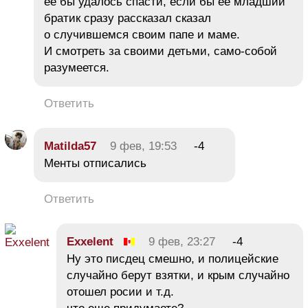
ее бы удалось спасти, если бы ее младший
братик сразу рассказал сказал
о случившемся своим папе и маме.
И смотреть за своими детьми, само-собой
разумеется.
Ответить
Matilda57
9 фев, 19:53
-4
Менты отписались
Ответить
Exxelent
9 фев, 23:27
-4
Ну это писдец смешно, и полицейские
случайно берут взятки, и крым случайно
отошел росии и т.д.