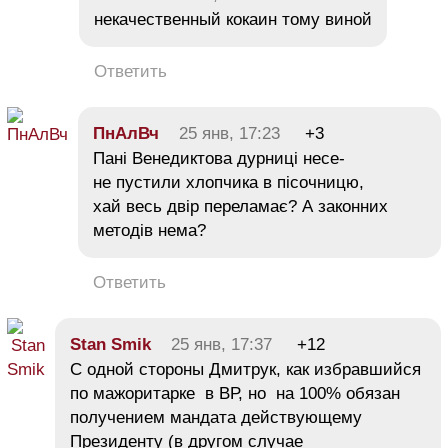
некачественный кокаин тому виной
Ответить
ПнАлВч
25 янв, 17:23
+3
Пані Венедиктова дурниці несе-
не пустили хлопчика в пісочницю,
хай весь двір переламає? А законних
методів нема?
Ответить
Stan Smik
25 янв, 17:37
+12
С одной стороны Дмитрук, как избравшийся
по мажоритарке в ВР, но на 100% обязан
получением мандата действующему
Президенту (в другом случае