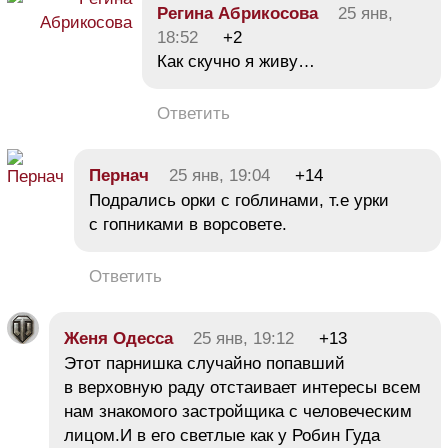
Регина Абрикосова
25 янв,
18:52
+2
Как скучно я живу…
Ответить
Пернач
25 янв, 19:04
+14
Подрались орки с гоблинами, т.е урки
с гопниками в ворсовете.
Ответить
Женя Одесса
25 янв, 19:12
+13
Этот парнишка случайно попавший
в верховную раду отстаивает интересы всем
нам знакомого застройщика с человеческим
лицом.И в его светлые как у Робин Гуда