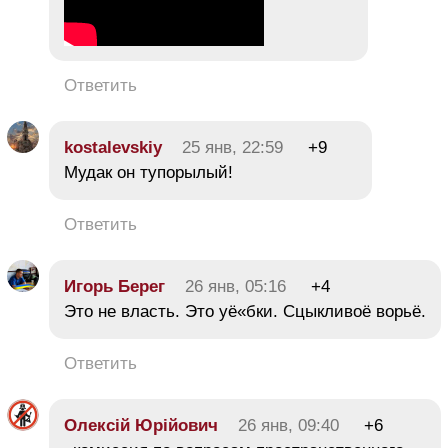
Ответить
kostalevskiy
25 янв, 22:59
+9
Мудак он тупорылый!
Ответить
Игорь Берег
26 янв, 05:16
+4
Это не власть. Это уё«бки. Сцыкливоё ворьё.
Ответить
Олексій Юрійович
26 янв, 09:40
+6