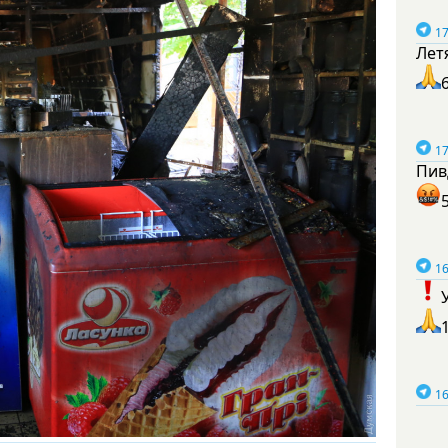
17
Лет
17
Пив
16
16