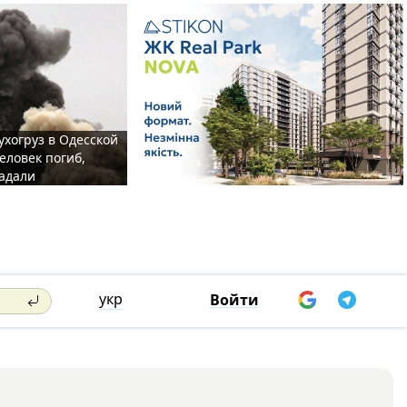
ухогруз в Одесской
еловек погиб,
адали
укр
Войти