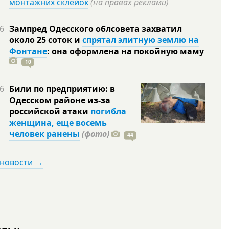
монтажних склейок
(на правах реклами)
6
Зампред Одесского облсовета захватил
около 25 соток и
спрятал элитную землю на
Фонтане
: она оформлена на покойную
маму
10
6
Били по предприятию: в
Одесском районе из-за
российской атаки
погибла
женщина, еще восемь
человек ранены
(фото)
44
 новости →