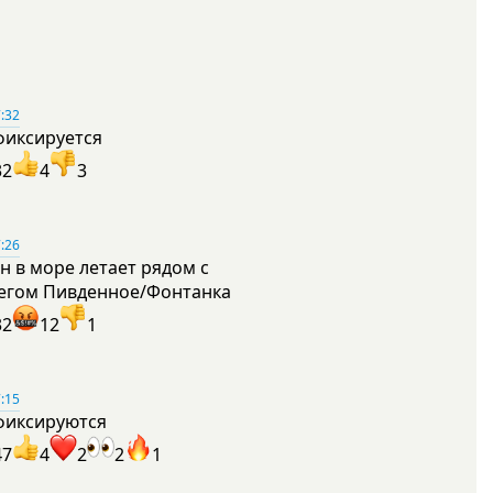
:32
фиксируется
32
4
3
:26
н в море летает рядом с
егом Пивденное/Фонтанка
32
12
1
:15
фиксируются
47
4
2
2
1