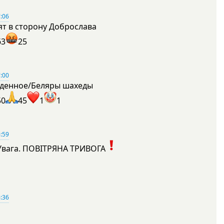
:06
ят в сторону Доброслава
63
25
:00
денное/Беляры шахеды
50
45
1
1
:59
Увага. ПОВІТРЯНА ТРИВОГА
1
:36