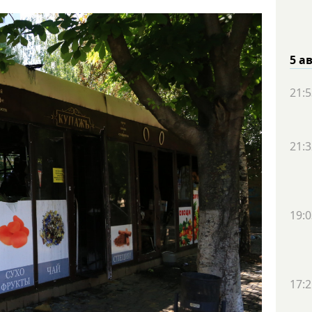
5 а
21:5
21:3
19:0
17:2