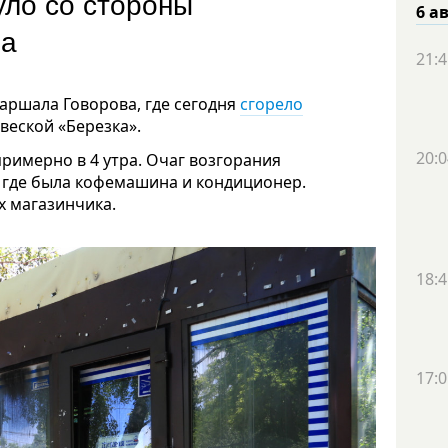
уло со стороны
6 а
ера
21:4
аршала Говорова, где сегодня
сгорело
еской «Березка».
20:0
римерно в 4 утра. Очаг возгорания
 где была кофемашина и кондиционер.
х магазинчика.
18:4
17:0