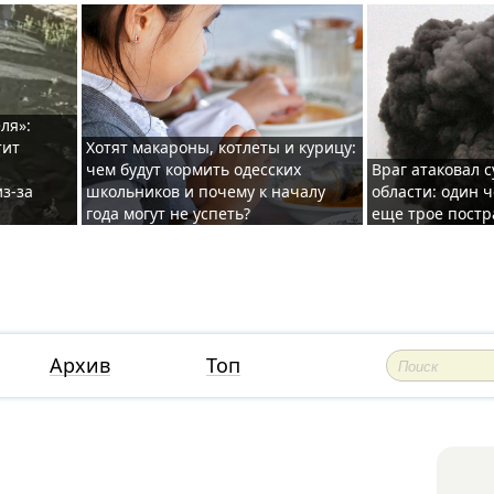
ля»:
тит
Хотят макароны, котлеты и курицу:
чем будут кормить одесских
Враг атаковал с
з-за
школьников и почему к началу
области: один ч
года могут не успеть?
еще трое постр
Архив
Топ