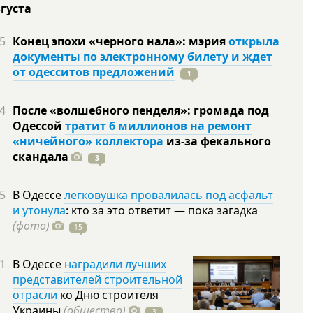
вгуста
5
Конец эпохи «черного нала»: мэрия
открыла
документы по электронному билету и ждет
от одесситов предложений
1
4
После «волшебного пенделя»: громада под
Одессой
тратит 6 миллионов на ремонт
«ничейного» коллектора
из-за фекального
скандала
3
5
В Одессе
легковушка провалилась под асфальт
и утонула
: кто за это ответит — пока загадка
(фото)
15
1
В Одессе
наградили лучших
представителей строительной
отрасли
ко Дню строителя
Украины
(общество)
3