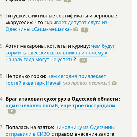
9
Титушки, фиктивные сертификаты и зерновые
«карусели»: что
скрывает депутат-слуга из
Одесчины «Саша-мешалка»
3
5
Хотят макароны, котлеты и курицу:
чем будут
кормить одесских школьников и почему к
началу года могут не успеть
?
14
5
Не только горки:
чем сегодня привлекает
гостей аквапарк Hawaii
(на правах рекламы)
4
Враг атаковал сухогруз в Одесской области:
один человек погиб, еще трое пострадали
31
7
Попалась на взятке:
чиновницу из Одесчины
отправили в СИЗО
с правом внесения залога