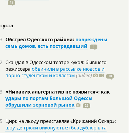
12
вгуста
3
Обстрел Одесского района:
повреждены
семь домов, есть пострадавший
1
2
Скандал в Одесском театре кукол: бывшего
режиссера
обвинили в рассылке нюдсов и
порно студенткам и коллегам
(видео)
10
3
«Никаких альтернатив не появится»: как
удары по портам Большой Одессы
обрушили зерновой рынок
23
5
Цирк на льоду представляє «Крижаний Оскар»:
шоу, де трюки виконуються без дублерів та