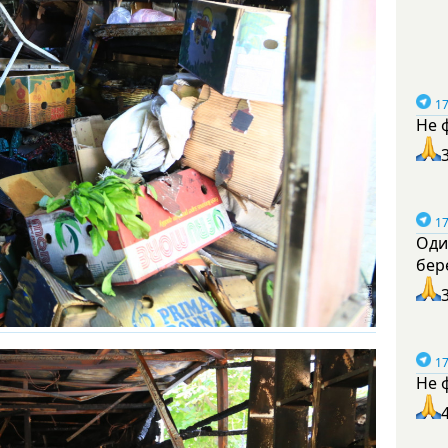
17
Не 
17
Оди
бер
17
Не 