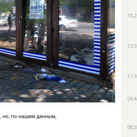
15:2
13:3
11:3
09:4
 но, по нашим данным,
08:3