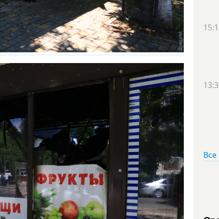
15:1
13:3
Все