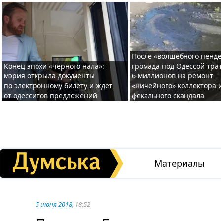
После «волшебного пенде
Конец эпохи «черного нала»:
громада под Одессой тра
мэрия открыла документы
6 миллионов на ремонт
по электронному билету и ждет
«ничейного» коллектора и
от одесситов предложений
фекального скандала
Материалы
5 июня 2018
, 18:52