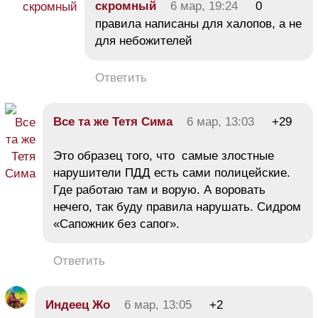
скромный
6 мар, 19:24
0
правила написаны для халопов, а не
для небожителей
Ответить
Все та же Тетя Сима
6 мар, 13:03
+29
Это образец того, что самые злостные
нарушители ПДД есть сами полицейские.
Где работаю там и ворую. А воровать
нечего, так буду правила нарушать. Сидром
«Сапожник без сапог».
Ответить
Индеец Жо
6 мар, 13:05
+2