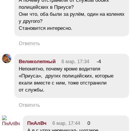
А почему отстранили от службы обоих
полицейских в Приусе?
Они что, оба были за рулём, один на коленях
у другого?
Становится интересно.
Ответить
Великолепный
6 мар, 17:34
-4
Непонятно, почему кроме водителя
«Приуса», других полицейских, которые
ехали вместе с ним, тоже отстранили
от службы.
Ответить
ПнАлВч
6 мар, 17:44
0
А я с утра нервничал- шотакое,