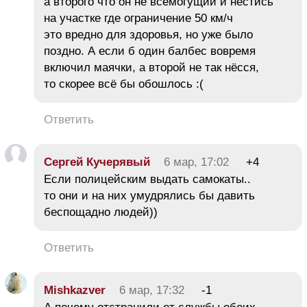
а второго что он не всемогущий и нестись
на участке где ограничение 50 км/ч
это вредно для здоровья, но уже было
поздно. А если б один балбес вовремя
включил маячки, а второй не так нёсся,
то скорее всё бы обошлось :(
Ответить
Сергей Кучерявый
6 мар, 17:02
+4
Если полицейским выдать самокаты..
то они и на них умудрялись бы давить
беспощадно людей))
Ответить
Mishkazver
6 мар, 17:32
-1