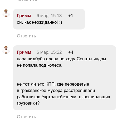
Гримм
6 мар, 15:13
+1
ой, как неожиданно! :)
Ответить
Гримм
6 мар, 15:22
+4
пара пид0р0в слева по ходу Сонаты чудом
не попала под колёса
не тот ли это КПП, где переодетые
в гражданское мусора расстреливали
работников Укртрансбезпеки, взвешивавших
грузовики?
Ответить