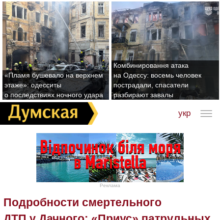
Комбинировання атака
«Пламя бушевало на верхнем
на Одессу: восемь человек
этаже»: одесситы
пострадали, спасатели
о последствиях ночного удара
разбирают завалы
укр
Реклама
Подробности смертельного
ДТП у Дачного: «Приус» патрульных