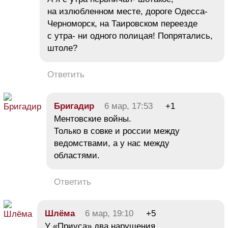
на излюбленном месте, дороге Одесса-
Черноморск, на Таировском переезде
с утра- ни одного полицая! Попрятались,
штоле?
Ответить
Бригадир
6 мар, 17:53
+1
Ментовские войны.
Только в совке и россии между
ведомствами, а у нас между
областями.
Ответить
Шлёма
6 мар, 19:10
+5
У «Приуса» два нарушения