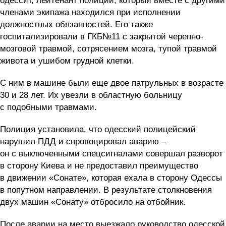
одессит, лейтенант полиции, который вместе с другими
членами экипажа находился при исполнении
должностных обязанностей. Его также
госпитализировали в ГКБ№11 с закрытой черепно-
мозговой травмой, сотрясением мозга, тупой травмой
живота и ушибом грудной клетки.
С ним в машине были еще двое патрульных в возрасте
30 и 28 лет. Их увезли в областную больницу
с подобными травмами.
Полиция установила, что одесский полицейский
нарушил ПДД и спровоцировал аварию –
он с выключенными спецсигналами совершал разворот
в сторону Киева и не предоставил преимущество
в движении «Сонате», которая ехала в сторону Одессы
в попутном направлении. В результате столкновения
двух машин «Сонату» отбросило на отбойник.
После аварии на место выезжало руководство одесской