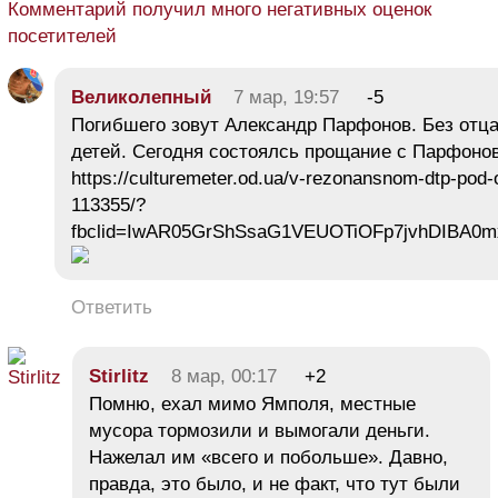
Комментарий получил много негативных оценок
посетителей
Великолепный
7 мар, 19:57
-5
Погибшего зовут Александр Парфонов. Без отц
детей. Сегодня состоялсь прощание с Парфон
https://culturemeter.od.ua/v-rezonansnom-dtp-pod-o
113355/?
fbclid=IwAR05GrShSsaG1VEUOTiOFp7jvhDIBA0m
Ответить
Stirlitz
8 мар, 00:17
+2
Помню, ехал мимо Ямполя, местные
мусора тормозили и вымогали деньги.
Нажелал им «всего и побольше». Давно,
правда, это было, и не факт, что тут были