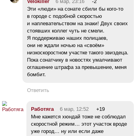
Velokiller
6 мар, 23:16
-2
Эти «люди» на сонате сбили бы кого-то
в городе с подобной скоростью
и наплевательством на знаки! Двух своих
стоявших коллег чуть не смели.
Я поддерживаю наших полицаев,
они не ждали ночью на «своём»
низкоскоростном участке такого звиздеца.
Пока сонатчику в новостях умалчивают
оглашение штрафа за превышение, меня
бомбит.
Ответить
Работяга
6 мар, 12:52
+19
Мне кажется хюндай тоже не соблюдал
скоростной режим… этот участок вроде
уже город… ну или если даже