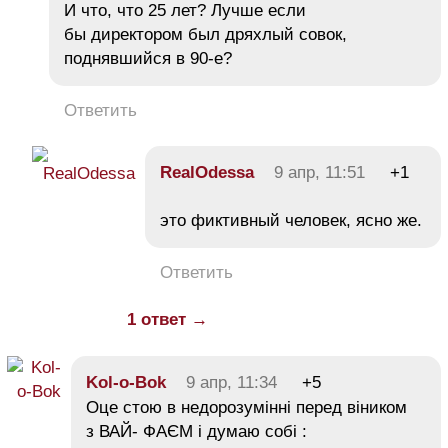
И что, что 25 лет? Лучше если
бы директором был дряхлый совок,
поднявшийся в 90-е?
Ответить
RealOdessa
9 апр, 11:51
+1
это фиктивный человек, ясно же.
Ответить
1 ответ →
Kol-o-Bok
9 апр, 11:34
+5
Оце стою в недорозумінні перед віником
з ВАЙ- ФАЄМ і думаю собі :