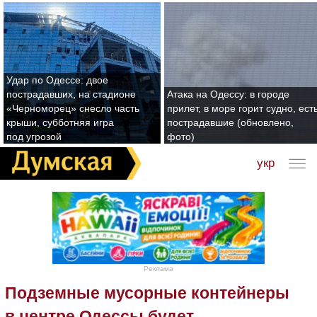
Удар по Одессе: двое
пострадавших, на стадионе
Атака на Одессу: в городе
«Черноморец» снесло часть
прилет, в море горит судно, ест
крыши, субботняя игра
пострадавшие (обновлено,
под угрозой
фото)
укр
Реклама
Подземные мусорные контейнеры
в центре Одессы будет