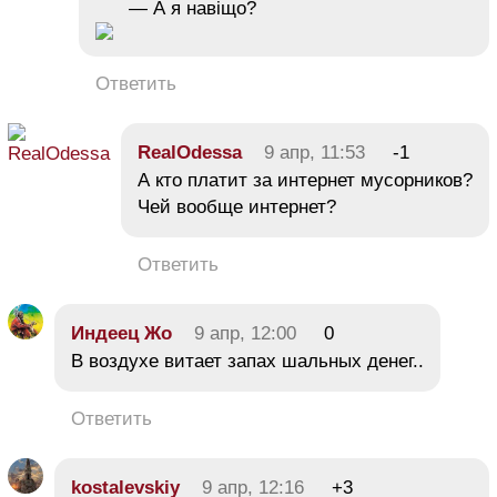
— А я навіщо?
Ответить
RealOdessa
9 апр, 11:53
-1
А кто платит за интернет мусорников?
Чей вообще интернет?
Ответить
Индеец Жо
9 апр, 12:00
0
В воздухе витает запах шальных денег..
Ответить
kostalevskiy
9 апр, 12:16
+3