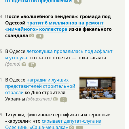
от одесситов предложений
9
4
После «волшебного пенделя»: громада под
Одессой
тратит 6 миллионов на ремонт
«ничейного» коллектора
из-за фекального
скандала
3
5
В Одессе
легковушка провалилась под асфальт
и утонула
: кто за это ответит — пока загадка
(фото)
17
1
В Одессе
наградили лучших
представителей строительной
отрасли
ко Дню строителя
Украины
(общество)
3
9
Титушки, фиктивные сертификаты и зерновые
«карусели»: что
скрывает депутат-слуга из
Одесчины «Саша-мешалка»
3