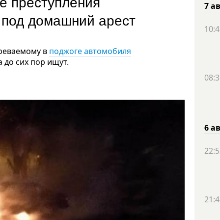
те преступления
7 а
и под домашний арест
10:4
зреваемому в
поджоге автомобиля
а до сих пор ищут.
08:3
6 а
22:5
21:4