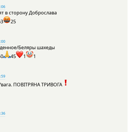
:06
ят в сторону Доброслава
63
25
:00
денное/Беляры шахеды
50
45
1
1
:59
Увага. ПОВІТРЯНА ТРИВОГА
1
:36