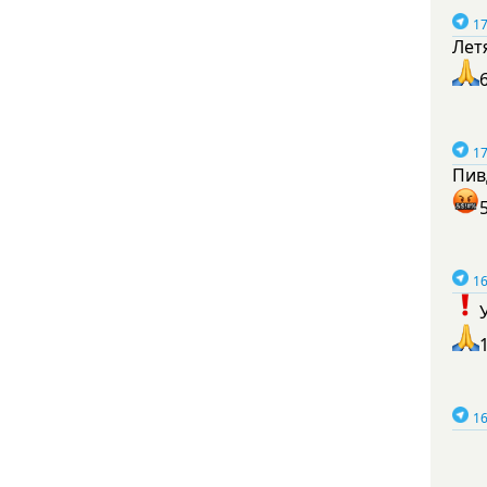
17
Лет
17
Пив
16
16