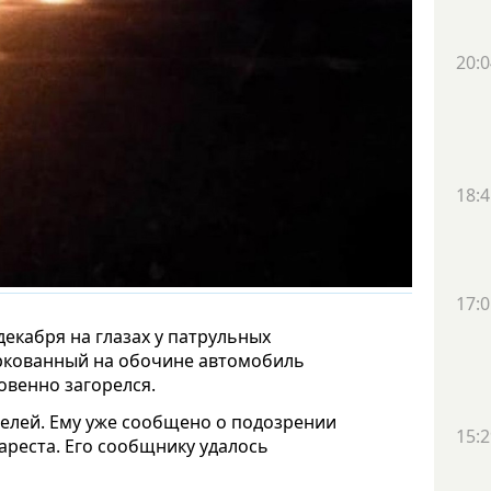
20:0
18:4
17:0
екабря на глазах у патрульных
аркованный на обочине автомобиль
овенно загорелся.
елей. Ему уже сообщено о подозрении
15:2
ареста. Его сообщнику удалось