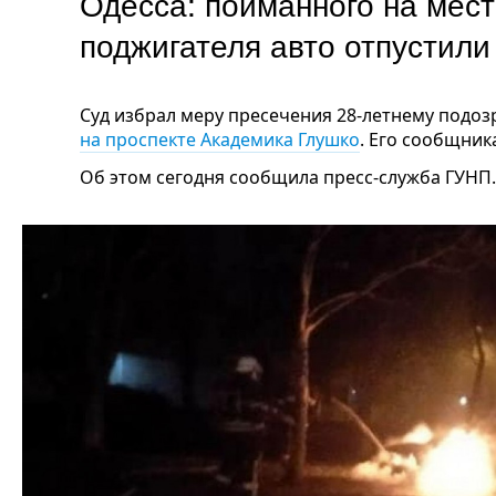
Одесса: пойманного на мес
поджигателя авто отпустил
Суд избрал меру пресечения 28-летнему подо
на проспекте Академика Глушко
. Его сообщник
Об этом сегодня сообщила пресс-служба ГУНП.