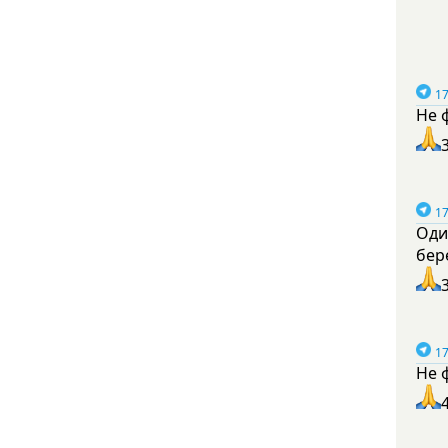
17
Не 
17
Оди
бер
17
Не 