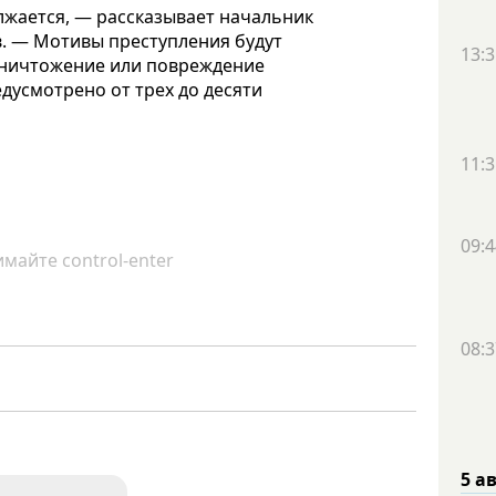
олжается, — рассказывает начальник
в. — Мотивы преступления будут
13:3
уничтожение или повреждение
дусмотрено от трех до десяти
11:3
09:4
майте control-enter
08:3
5 а