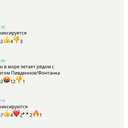
:32
фиксируется
32
4
3
:26
н в море летает рядом с
егом Пивденное/Фонтанка
32
12
1
:15
фиксируются
47
4
2
2
1