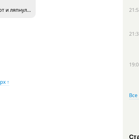
21:5
от и ляпнул…
21:3
19:0
рх ↑
Все
Ст