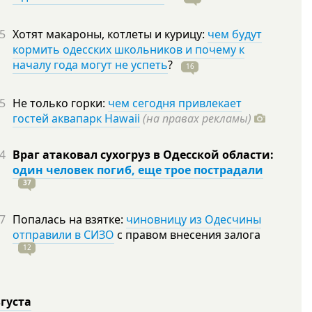
5
Хотят макароны, котлеты и курицу:
чем будут
кормить одесских школьников и почему к
началу года могут не успеть
?
16
5
Не только горки:
чем сегодня привлекает
гостей аквапарк Hawaii
(на правах рекламы)
4
Враг атаковал сухогруз в Одесской области:
один человек погиб, еще трое пострадали
37
7
Попалась на взятке:
чиновницу из Одесчины
отправили в СИЗО
с правом внесения залога
12
вгуста