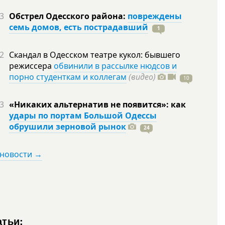
3
Обстрел Одесского района:
повреждены
семь домов, есть пострадавший
1
2
Скандал в Одесском театре кукол: бывшего
режиссера
обвинили в рассылке нюдсов и
порно студенткам и коллегам
(видео)
10
3
«Никаких альтернатив не появится»: как
удары по портам Большой Одессы
обрушили зерновой рынок
24
 новости →
атьи: