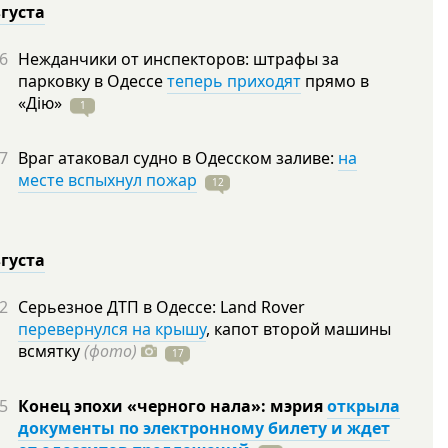
вгуста
6
Нежданчики от инспекторов: штрафы за
парковку в Одессе
теперь приходят
прямо в
«Дію»
1
7
Враг атаковал судно в Одесском заливе:
на
месте вспыхнул пожар
12
вгуста
2
Серьезное ДТП в Одессе: Land Rover
перевернулся на крышу
, капот второй машины
всмятку
(фото)
17
5
Конец эпохи «черного нала»: мэрия
открыла
документы по электронному билету и ждет