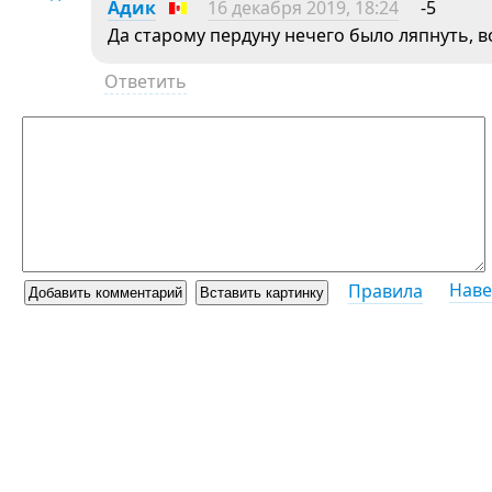
Адик
16 декабря 2019, 18:24
-5
Да старому пердуну нечего было ляпнуть, в
Ответить
Наве
Правила