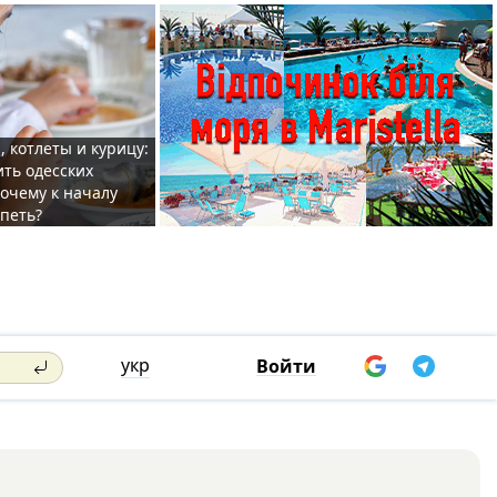
, котлеты и курицу:
ить одесских
очему к началу
спеть?
укр
Войти