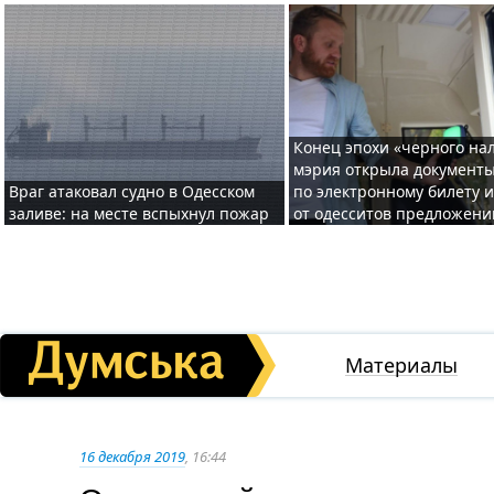
Конец эпохи «черного нал
мэрия открыла документ
Враг атаковал судно в Одесском
по электронному билету 
заливе: на месте вспыхнул пожар
от одесситов предложени
Материалы
16 декабря 2019
, 16:44