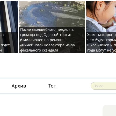
После «волшебного пенделя»:
а»:
громада под Одессой тратит
Хотят макароны
ы
6 миллионов на ремонт
чем будут корм
и ждет
«ничейного» коллектора из-за
школьников и п
й
фекального скандала
года могут не у
Архив
Топ