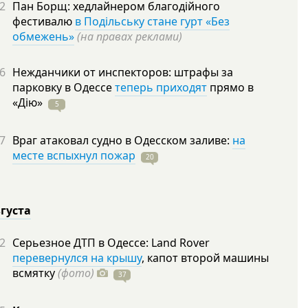
2
Пан Борщ: хедлайнером благодійного
фестивалю
в Подільську стане гурт «Без
обмежень»
(на правах реклами)
6
Нежданчики от инспекторов: штрафы за
парковку в Одессе
теперь приходят
прямо в
«Дію»
5
7
Враг атаковал судно в Одесском заливе:
на
месте вспыхнул пожар
20
вгуста
2
Серьезное ДТП в Одессе: Land Rover
перевернулся на крышу
, капот второй машины
всмятку
(фото)
37