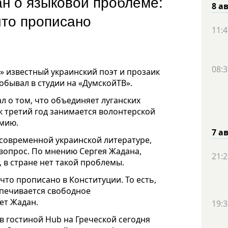
ан о языковой проблеме:
8 а
что прописано
11:4
08:3
» известный украинский поэт и прозаик
обывал в студии на «ДумскойТВ».
л о том, что объединяет луганских
ак третий год занимается волонтерской
рмию.
7 а
 современной украинской литературе,
 вопрос. По мнению Сергея Жадана,
21:2
 в стране нет такой проблемы.
что прописано в Конституции. То есть,
спечивается свободное
ет Жадан.
19:3
 в гостиной Hub на Греческой сегодня