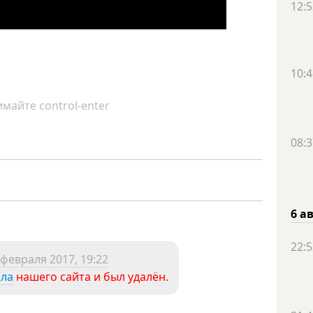
12:5
10:4
майте control-enter
08:3
6 а
22:5
 февраля 2017, 19:22
ила
нашего сайта и был удалён.