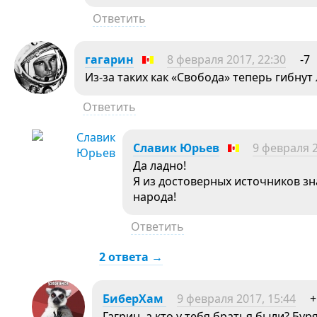
Ответить
гагарин
8 февраля 2017, 22:30
-7
Из-за таких как «Свобода» теперь гибнут
Ответить
Славик Юрьев
9 февраля 2
Да ладно!
Я из достоверных источников зн
народа!
Ответить
2 ответа →
БиберХам
9 февраля 2017, 15:44
+
Гагрин, а кто у тебя братья были? Бур