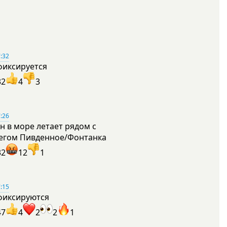
:32
фиксируется
32
4
3
:26
н в море летает рядом с
егом Пивденное/Фонтанка
32
12
1
:15
фиксируются
47
4
2
2
1