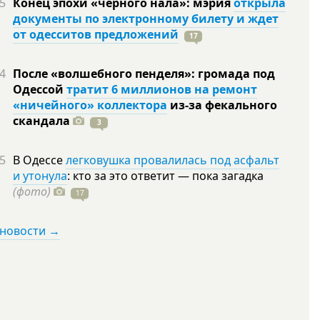
5
Конец эпохи «черного нала»: мэрия
открыла
документы по электронному билету и ждет
от одесситов предложений
17
4
После «волшебного пенделя»: громада под
Одессой
тратит 6 миллионов на ремонт
«ничейного» коллектора
из-за фекального
скандала
3
5
В Одессе
легковушка провалилась под асфальт
и утонула
: кто за это ответит — пока загадка
(фото)
17
 новости →