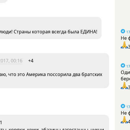
 люди! Страны которая всегда была ЕДИНА!
17
Не 
017, 00:16
+4
17
Оди
аю, что это Америка поссорила два братских
бер
17
Не 
1
яты, коряки, коми, абазины дагестанцы, чукчи