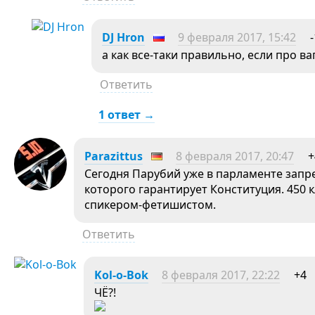
DJ Hron
9 февраля 2017, 15:42
-
а как все-таки правильно, если про в
Ответить
1 ответ →
Parazittus
8 февраля 2017, 20:47
+
Сегодня Парубий уже в парламенте запр
которого гарантирует Конституция. 450 
спикером-фетишистом.
Ответить
Kol-o-Bok
8 февраля 2017, 22:22
+4
ЧЁ?!