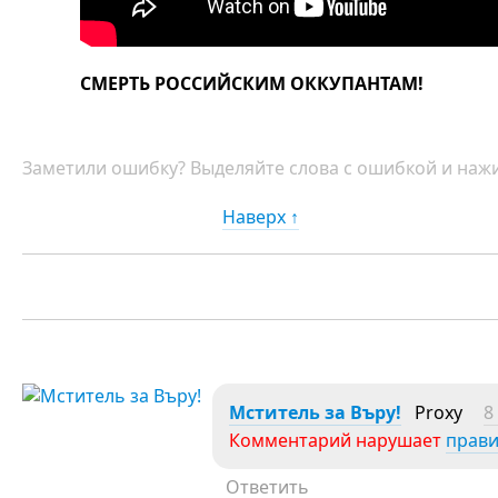
СМЕРТЬ РОССИЙСКИМ ОККУПАНТАМ!
Заметили ошибку? Выделяйте слова с ошибкой и нажи
Наверх ↑
Мститель за Въру!
Proxy
8
Комментарий нарушает
прав
Ответить