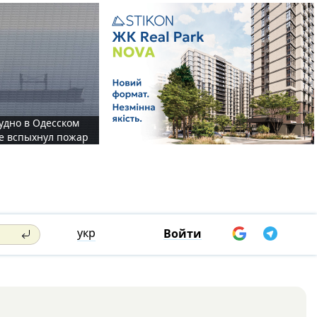
судно в Одесском
те вспыхнул пожар
укр
Войти