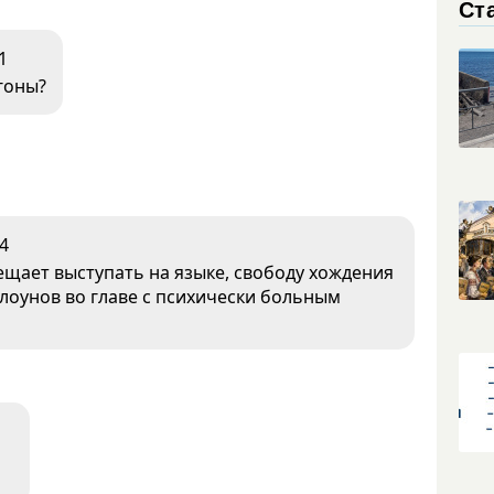
Ст
1
агоны?
4
ещает выступать на языке, свободу хождения
клоунов во главе с психически больным