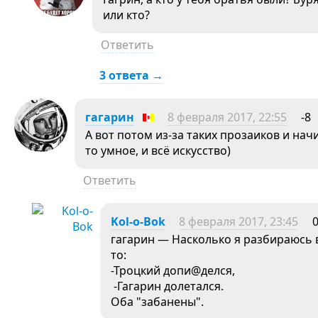
или кто?
Ответить
3 ответа →
гагарин
8 февраля 2017, 22:55
-8
А вот потом из-за таких прозаиков и начи
то умное, и всё искусство)
Ответить
Kol-o-Bok
8 февраля 2017, 23:45
гагарин — Насколько я разбираюсь в
то:
-Троцкий допи@делся,
-Гагарин долетался.
Оба "забанены".