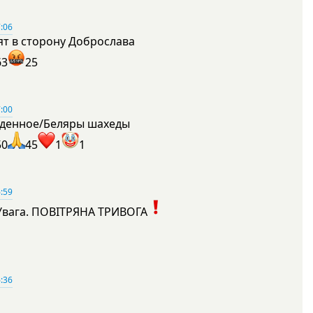
:06
ят в сторону Доброслава
63
25
:00
денное/Беляры шахеды
50
45
1
1
:59
Увага. ПОВІТРЯНА ТРИВОГА
1
:36