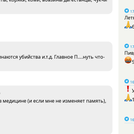
17
Лет
17
Пив
наются убийства и.т.д. Главное П….нуть что-
16
0
 медицине (и если мне не изменяет память),
16