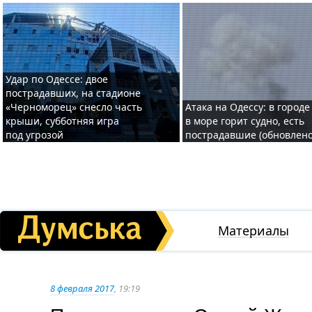
Удар по Одессе: двое
пострадавших, на стадионе
«Черноморец» снесло часть
Атака на Одессу: в городе
крыши, субботняя игра
в море горит судно, есть
под угрозой
пострадавшие (обновлено
Материалы
8 февраля 2017
, 19:19