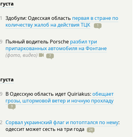
вгуста
1
Здобули: Одесская область
первая в стране по
количеству жалоб на действия ТЦК
1
9
Пьяный водитель Porsche
разбил три
припаркованных автомобиля на Фонтане
(фото, видео)
7
вгуста
9
В Одесскую область идет Quiriakus:
обещает
грозы, штормовой ветер и ночную прохладу
9
2
Сорвал украинский флаг и потоптался по нему
:
одессит может сесть на три
года
24