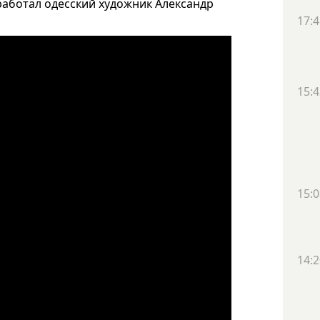
 работал одесский художник Александр
17:4
15:4
15:0
14:2