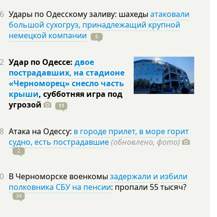
6
Удары по Одесскому заливу: шахеды
атаковали
большой сухогруз, принадлежащий крупной
немецкой компании
6
2
Удар по Одессе:
двое
пострадавших, на стадионе
«Черноморец» снесло часть
крыши
, субботняя игра под
угрозой
11
8
Атака на Одессу:
в городе прилет, в море горит
судно, есть пострадавшие
(обновлено, фото)
2
0
В Черноморске военкомы
задержали и избили
полковника СБУ на пенсии
: пропали 55
тысяч?
34