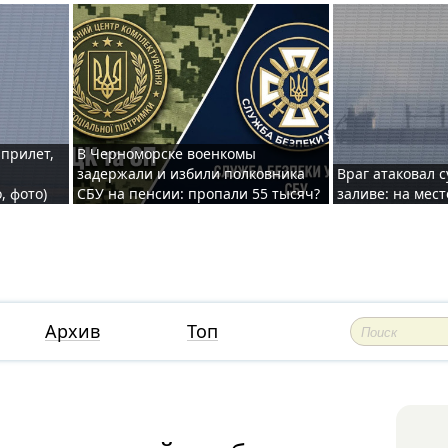
 прилет,
В Черноморске военкомы
задержали и избили полковника
Враг атаковал 
, фото)
СБУ на пенсии: пропали 55 тысяч?
заливе: на мес
Архив
Топ