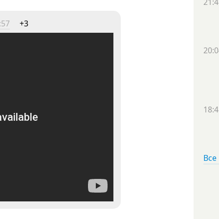
21:4
:57
+3
20:0
18:4
Все