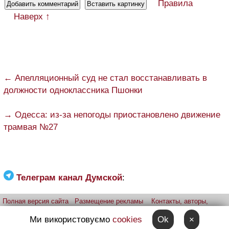
Правила
Наверх ↑
← Апелляционный суд не стал восстанавливать в
должности одноклассника Пшонки
→ Одесса: из-за непогоды приостановлено движение
трамвая №27
Телеграм канал Думской
:
Полная версия сайта
Размещение рекламы
Контакты, авторы,
редакция
Telegram-канал
Приложение:
iPhone
Android
Ми використовуємо
cookies
Ok
×
Прислать фото через telegram
Patreon