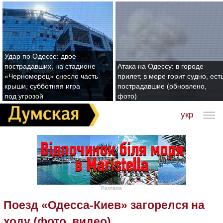
Удар по Одессе: двое
пострадавших, на стадионе
Атака на Одессу: в городе
«Черноморец» снесло часть
прилет, в море горит судно, ест
крыши, субботняя игра
пострадавшие (обновлено,
под угрозой
фото)
укр
Реклама
Поезд «Одесса-Киев» загорелся на
ходу (фото, видео)