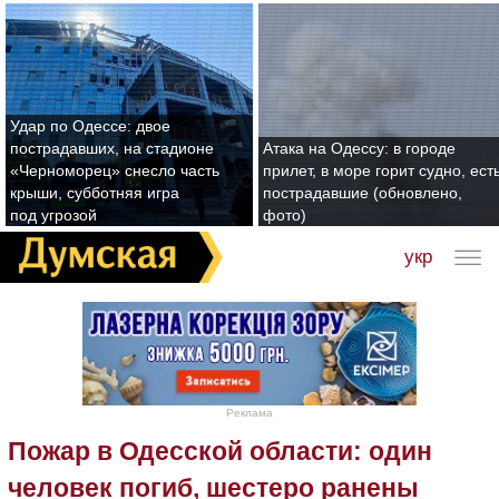
Удар по Одессе: двое
пострадавших, на стадионе
Атака на Одессу: в городе
«Черноморец» снесло часть
прилет, в море горит судно, ест
крыши, субботняя игра
пострадавшие (обновлено,
под угрозой
фото)
укр
Реклама
Пожар в Одесской области: один
человек погиб, шестеро ранены