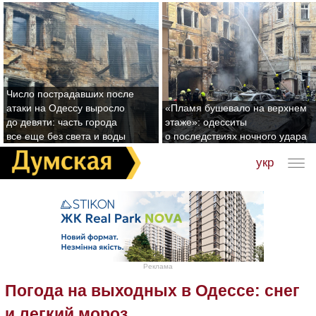
Число пострадавших после
атаки на Одессу выросло
«Пламя бушевало на верхнем
до девяти: часть города
этаже»: одесситы
все еще без света и воды
о последствиях ночного удара
укр
Реклама
Погода на выходных в Одессе: снег
и легкий мороз