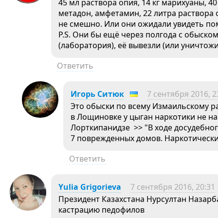
45 мл раствора опия, 14 кг марихуаны, 40
метадон, амфетамин, 22 литра раствора о
не смешно. Или они ожидали увидеть п
P.S. Они бы ещё через полгода с обыском
(лаборатория), её вывезли (или уничтож
Ответить
Игорь Ситюк
7 сентября 2016, 2
Это обыски по всему Измаильскому р
в Лощиновке у цыган наркотики не н
Лорткипанидзе >> "В ходе досудебно
7 поврежденных домов. Наркотическ
Ответить
Yulia Grigorieva
7 сентября 2016, 20:31
Президент Казахстана Нурсултан Назарб
кастрацию педофилов