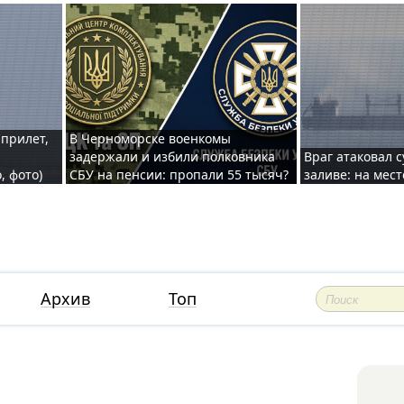
 прилет,
В Черноморске военкомы
задержали и избили полковника
Враг атаковал 
, фото)
СБУ на пенсии: пропали 55 тысяч?
заливе: на мес
Архив
Топ