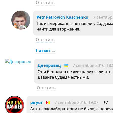
Ответить
Petr Petrovich Kaschenko
7 сентябр
Так и американцы не нашли у Саддама
найти для вторжения.
Ответить
1 ответ →
Днепровец
7 сентября 2016, 18:
Они бежали, а не «уезжали» если что.
Давайте будем честными.
Ответить
piryur
7 сентября 2016, 19:07
+7
Ага, нарколаборатории не было, а переч