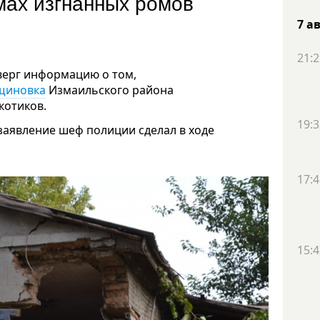
мах изгнанных ромов
шли
7 а
21:2
верг информацию о том,
ощиновка
Измаильского района
котиков.
19:3
 заявление шеф полиции сделал в ходе
17:4
15:4