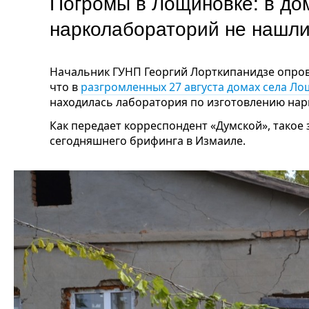
Погромы в Лощиновке: в до
нарколабораторий не на
Начальник ГУНП Георгий Лорткипанидзе опро
что в
разгромленных 27 августа домах села Л
находилась лаборатория по изготовлению нар
Как передает корреспондент «Думской», такое
сегодняшнего брифинга в Измаиле.