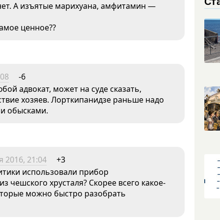
Ст
ет. А изъятые марихуана, амфитамин —
самое ценное??
:08
-6
бой адвокат, может на суде сказать,
ствие хозяев. Лорткипанидзе раньше надо
и обысками.
я 2016, 21:04
+3
литики использовали прибор
из чешского хрусталя? Скорее всего какое-
оторые можно быстро разобрать