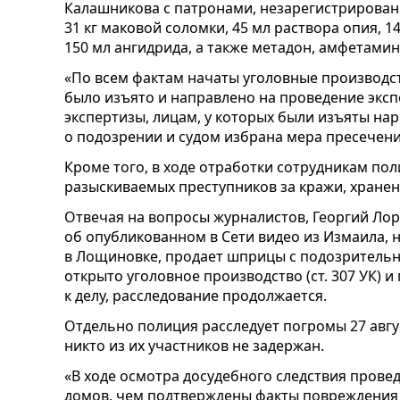
Калашникова с патронами, незарегистрированн
31 кг маковой соломки, 45 мл раствора опия, 14
150 мл ангидрида, а также метадон, амфетамин,
«По всем фактам начаты уголовные производст
было изъято и направлено на проведение эксп
экспертизы, лицам, у которых были изъяты на
о подозрении и судом избрана мера пресечени
Кроме того, в ходе отработки сотрудникам по
разыскиваемых преступников за кражи, хранен
Отвечая на вопросы журналистов, Георгий Лорт
об опубликованном в Сети видео из Измаила,
в Лощиновке, продает шприцы с подозрительн
открыто уголовное производство (ст. 307 УК)
к делу, расследование продолжается.
Отдельно полиция расследует погромы 27 август
никто из их участников не задержан.
«В ходе осмотра досудебного следствия пров
домов, чем подтверждены факты повреждени