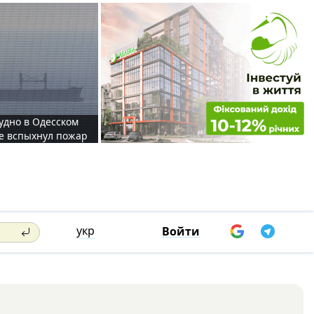
судно в Одесском
те вспыхнул пожар
укр
Войти