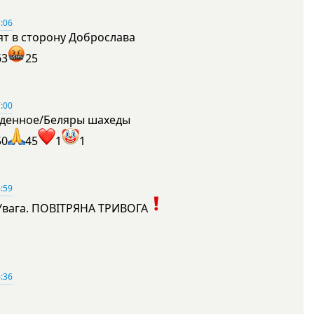
:06
ят в сторону Доброслава
63
25
:00
денное/Беляры шахеды
50
45
1
1
:59
Увага. ПОВІТРЯНА ТРИВОГА
1
:36