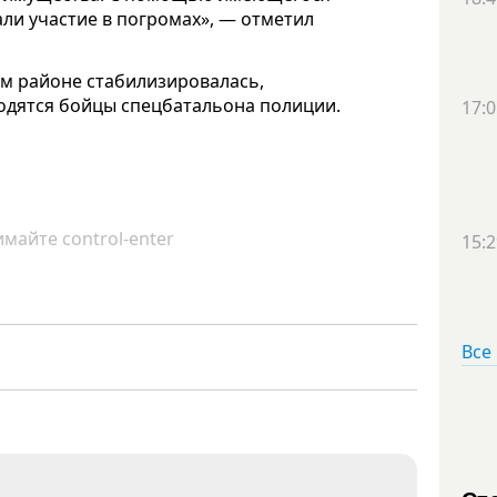
ли участие в погромах», — отметил
ом районе стабилизировалась,
ходятся бойцы спецбатальона полиции.
17:0
майте control-enter
15:2
Все