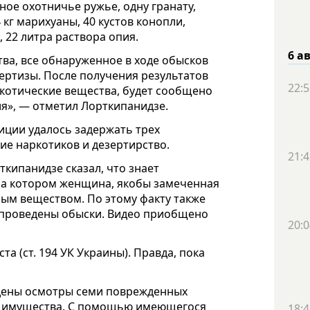
ое охотничье ружье, одну гранату,
 кг марихуаны, 40 кустов конопли,
 22 литра раствора опия.
6 а
ва, все обнаруженное в ходе обысков
ертизы. После получения результатов
22:5
ркотические вещества, будет сообщено
я», — отметил Лорткипанидзе.
лиции удалось задержать трех
ие наркотиков и дезертирство.
21:4
кипанидзе сказал, что знает
 на котором женщина, якобы замеченная
ым веществом. По этому факту также
 и проведены обыски. Видео приобщено
20:0
а (ст. 194 УК Украины). Правда, пока
едены осмотры семи поврежденных
я имущества. С помощью имеющегося
18:4