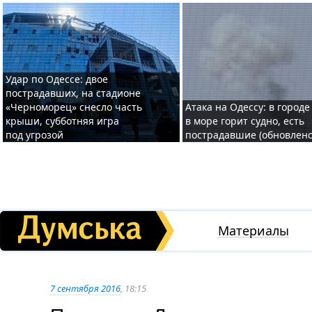
Удар по Одессе: двое
пострадавших, на стадионе
«Черноморец» снесло часть
Атака на Одессу: в городе
крыши, субботняя игра
в море горит судно, есть
под угрозой
пострадавшие (обновлено
Материалы
7 сентября 2016
, 18:15