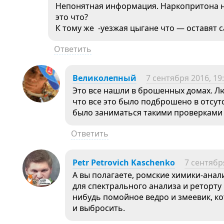
Непонятная информация. Наркопритона н
это что?
К тому же -уезжая цыгане что — оставят 
Ответить
Великолепный
7 сентября 2016, 19
Это все нашли в брошенных домах. Лю
что все это было подброшено в отсут
было заниматься такими проверками 
Ответить
Petr Petrovich Kaschenko
7 сентябр
А вы полагаете, ромские химики-ана
для спектрального анализа и реторту 
нибудь помойное ведро и змеевик, к
и выбросить.