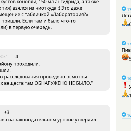
 кустов конопли, 150 мл ангидрида, а также
пия) взялся из ниоткуда :) Это даже
17
омещение с табличкой «Лаборатория?»
Лет
 пришли. Если там и было что-то
или) в первую очередь.
17
Пив
3:31
-4
айону проходили,
ашли.
го расследования проведено осмотры
16
их веществ там ОБНАРУЖЕНО НЕ БЫЛО."
+3
16
аев на законодательном уровне утвердил