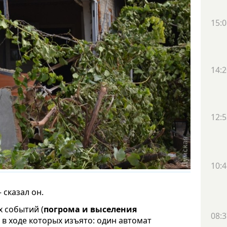
15:0
14:2
12:5
10:4
сказал он.
 событий (
погрома и
выселения
08:3
 в ходе которых изъято: один автомат