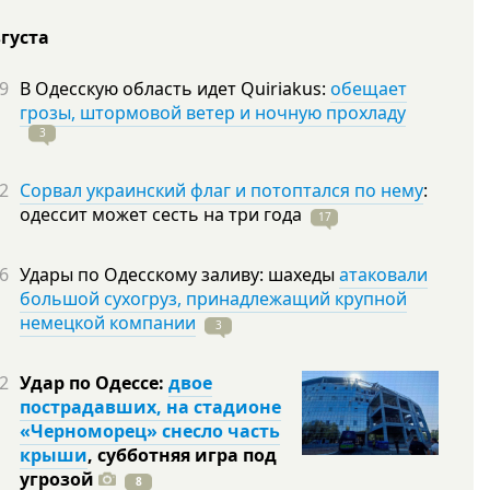
вгуста
9
В Одесскую область идет Quiriakus:
обещает
грозы, штормовой ветер и ночную прохладу
3
2
Сорвал украинский флаг и потоптался по нему
:
одессит может сесть на три
года
17
6
Удары по Одесскому заливу: шахеды
атаковали
большой сухогруз, принадлежащий крупной
немецкой компании
3
2
Удар по Одессе:
двое
пострадавших, на стадионе
«Черноморец» снесло часть
крыши
, субботняя игра под
угрозой
8