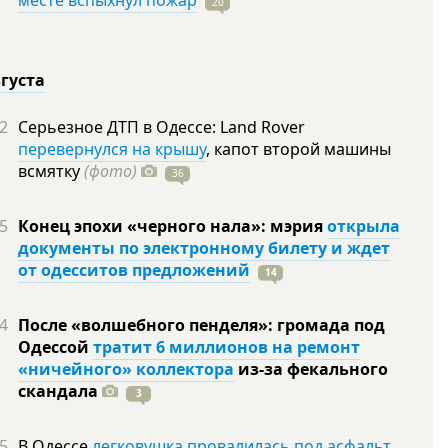
месте вспыхнул пожар
20
вгуста
2
Серьезное ДТП в Одессе: Land Rover
перевернулся на крышу
, капот второй машины
всмятку
(фото)
36
5
Конец эпохи «черного нала»: мэрия
открыла
документы по электронному билету и ждет
от одесситов предложений
14
4
После «волшебного пенделя»: громада под
Одессой
тратит 6 миллионов на ремонт
«ничейного» коллектора
из-за фекального
скандала
3
5
В Одессе
легковушка провалилась под асфальт