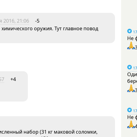
я 2016, 21:06
-5
 химического оружия. Тут главное повод
17
Не 
17
Оди
57
+4
бер
17
Не 
исленный набор (31 кг маковой соломки,