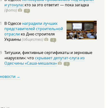
и утонула
: кто за это ответит — пока загадка
(фото)
17
1
В Одессе
наградили лучших
представителей строительной
отрасли
ко Дню строителя
Украины
(общество)
3
9
Титушки, фиктивные сертификаты и зерновые
«карусели»: что
скрывает депутат-слуга из
Одесчины «Саша-мешалка»
3
 новости →