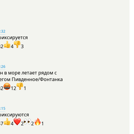
:32
фиксируется
32
4
3
:26
н в море летает рядом с
егом Пивденное/Фонтанка
32
12
1
:15
фиксируются
47
4
2
2
1