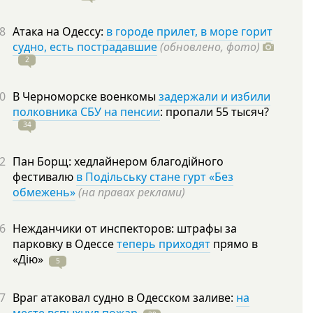
8
Атака на Одессу:
в городе прилет, в море горит
судно, есть пострадавшие
(обновлено, фото)
2
0
В Черноморске военкомы
задержали и избили
полковника СБУ на пенсии
: пропали 55
тысяч?
34
2
Пан Борщ: хедлайнером благодійного
фестивалю
в Подільську стане гурт «Без
обмежень»
(на правах реклами)
6
Нежданчики от инспекторов: штрафы за
парковку в Одессе
теперь приходят
прямо в
«Дію»
5
7
Враг атаковал судно в Одесском заливе:
на