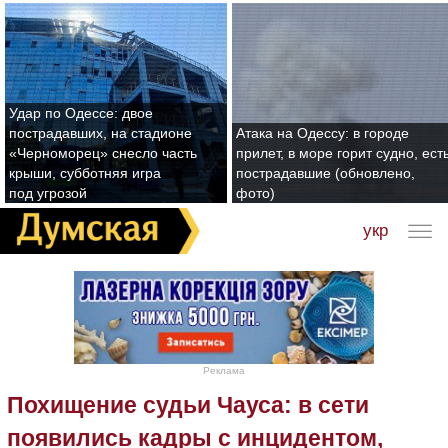
Удар по Одессе: двое
пострадавших, на стадионе
Атака на Одессу: в городе
«Черноморец» снесло часть
прилет, в море горит судно, ест
крыши, субботняя игра
пострадавшие (обновлено,
под угрозой
фото)
укр
Реклама
Похищение судьи Чауса: в сети
появились кадры с инцидентом,