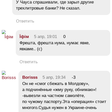
У Чауса спрашивали, где зарыл другие
трехлитровые банки? Не сказал.
Ответить
Їфім
5 апр, 19:01
0
Фрешта, фрешта нума, нумає явке,
явкаме.. (с)
Ответить
Borisss
5 апр, 19:34
-3
Он не «смог сбежать в Молдову»,
а подчинённые «жму руку, обнимаю»!
-вывезли на частном самолёте,
по чужому паспорту.Эта «операция» стоит
многого.Судья нужен в Украине-очень